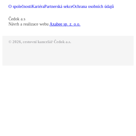
O společnosti
Kariéra
Partnerská sekce
Ochrana osobních údajů
Čedok a.s
Návrh a realizace webu
Axabee sp. z. o.o.
© 2026, cestovní kancelář Čedok a.s.