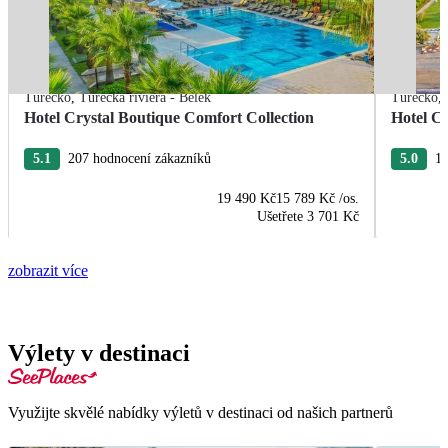
Turecko
,
Turecká riviéra - Belek
Turecko
,
Hotel Crystal Boutique Comfort Collection
Hotel Cr
5.1
207 hodnocení zákazníků
5.0
18
19 490 Kč
15 789 Kč
/os.
Ušetřete
3 701 Kč
zobrazit více
Výlety v destinaci
Využijte skvělé nabídky výletů v destinaci od našich partnerů