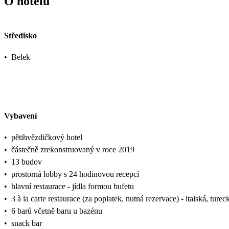
O hotelu
Středisko
•
Belek
Vybavení
•
pětihvězdičkový hotel
•
částečně zrekonstruovaný v roce 2019
•
13 budov
•
prostorná lobby s 24 hodinovou recepcí
•
hlavní restaurace - jídla formou bufetu
•
3 à la carte restaurace (za poplatek, nutná rezervace) - italská, tu
•
6 barů včetně baru u bazénu
•
snack bar