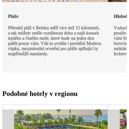
Pláže
Hlubok
Přírodní pláž v Beleku měří více než 15 kilometrů,
Vzduch v
a tak můžete směle roztáhnout deku a najít kousek
prodávat
teplého a čistého moře, které bude na jeden den
vůni St
patřit pouze vám. Vlát tu uvidíte i prestižní Modrou
borovic 
vlajku, mezinárodní ocenění pro pláže splňující ty
unikátn
nejpřísnější standardy.
leckter
Podobné hotely v regionu