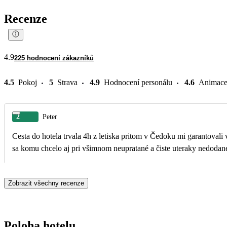
Recenze
4.9
225 hodnocení zákazníků
4.5
Pokoj
5
Strava
4.9
Hodnocení personálu
4.6
Animac
2
Peter
Cesta do hotela trvala 4h z letiska pritom v Čedoku mi garantova
sa komu chcelo aj pri všimnom neupratané a čiste uteraky nedodané
Zobrazit všechny recenze
Poloha hotelu