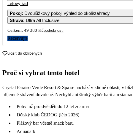
Letový řád
Pokoj
:
Dvoulůžkový pokoj, výhled do okolí/zahrady
Strava
:
Ultra All Inclusive
Celkem:
49 380 Kč
podrobnosti
Rezervujte
uložit do oblíbených
Proč si vybrat tento hotel
Crystal Paraiso Verde Resort & Spa se nachází v klidné oblasti, v blí
příjemné strávení dovolené. Nechybí ani široký výběr barů a restaurac
Pobyt až pro dvě děti do 12 let zdarma
Dětský klub ČEDOG (léto 2026)
Plážový bar včetně snack baru
Aquapark