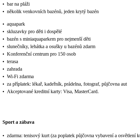
•
bar na pláži
•
několik venkovních bazénů, jeden krytý bazén
•
aquapark
•
skluzavky pro děti i dospělé
•
bazén s miniaquaparkem pro nejmenší děti
•
slunečníky, lehátka a osušky u bazénů zdarm
•
Konferenční centrum pro 150 osob
•
terasa
•
zahrada
•
Wi-Fi zdarma
•
za příplatek: lékař, kadeřník, prádelna, fotograf, půjčovna aut
•
Akceptované kreditní karty: Visa, MasterCard.
Sport a zábava
•
zdarma: tenisový kurt (za poplatek půjčovna vybavení a osvětlení kur