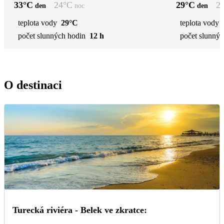
33
°C
24
°C
29
°C
2
den
noc
den
teplota vody
29°C
teplota vody
počet slunných hodin
12 h
počet slunnýc
O destinaci
Turecká riviéra - Belek ve zkratce: