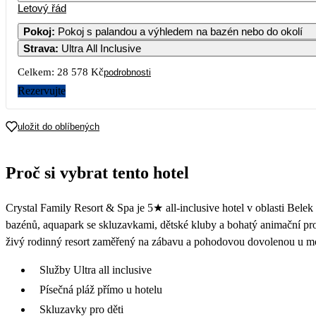
Letový řád
Pokoj
:
Pokoj s palandou a výhledem na bazén nebo do okolí
Strava
:
Ultra All Inclusive
Celkem:
28 578 Kč
podrobnosti
Rezervujte
uložit do oblíbených
Proč si vybrat tento hotel
Crystal Family Resort & Spa je 5★ all-inclusive hotel v oblasti Bele
bazénů, aquapark se skluzavkami, dětské kluby a bohatý animační pro
živý rodinný resort zaměřený na zábavu a pohodovou dovolenou u m
Služby Ultra all inclusive
Písečná pláž přímo u hotelu
Skluzavky pro děti