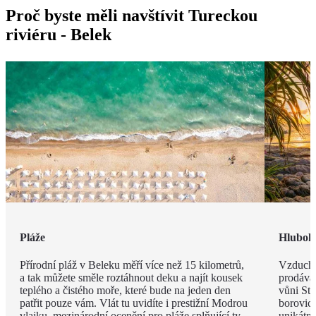
Proč byste měli navštívit Tureckou
riviéru - Belek
Pláže
Hlubok
Přírodní pláž v Beleku měří více než 15 kilometrů,
Vzduch v
a tak můžete směle roztáhnout deku a najít kousek
prodávat
teplého a čistého moře, které bude na jeden den
vůni St
patřit pouze vám. Vlát tu uvidíte i prestižní Modrou
borovic 
vlajku, mezinárodní ocenění pro pláže splňující ty
unikátn