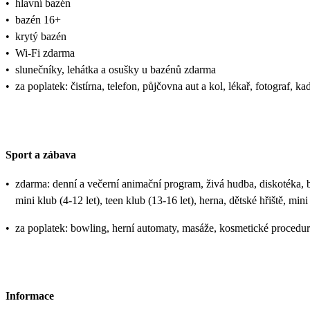
•
hlavní bazén
•
bazén 16+
•
krytý bazén
•
Wi-Fi zdarma
•
slunečníky, lehátka a osušky u bazénů zdarma
•
za poplatek: čistírna, telefon, půjčovna aut a kol, lékař, fotograf, k
Sport a zábava
•
zdarma: denní a večerní animační program, živá hudba, diskotéka, bas
mini klub (4-12 let), teen klub (13-16 let), herna, dětské hřiště, mini
•
za poplatek: bowling, herní automaty, masáže, kosmetické procedur
Informace