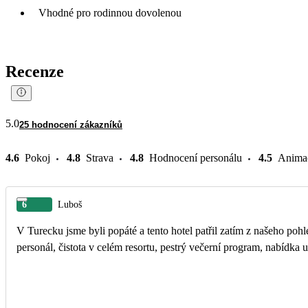
Vhodné pro rodinnou dovolenou
Recenze
5.0
25 hodnocení zákazníků
4.6
Pokoj
4.8
Strava
4.8
Hodnocení personálu
4.5
Anima
6
Luboš
V Turecku jsme byli popáté a tento hotel patřil zatím z našeho po
pers