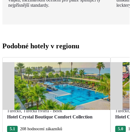
nejpřísnější standardy.
leckter
Podobné hotely v regionu
Turecko
,
Turecká riviéra - Belek
Turecko
,
Hotel Crystal Boutique Comfort Collection
Hotel Cr
5.1
208 hodnocení zákazníků
5.0
18