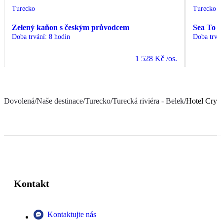
Turecko
Turecko
Zelený kaňon s českým průvodcem
Sea To 
Doba trvání
:
8 hodin
Doba trvá
1 528 Kč
/os.
Dovolená
/
Naše destinace
/
Turecko
/
Turecká riviéra - Belek
/
Hotel Crys
Kontakt
Kontaktujte nás