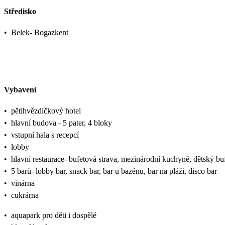
Středisko
•
Belek- Bogazkent
Vybavení
•
pětihvězdičkový hotel
•
hlavní budova - 5 pater, 4 bloky
•
vstupní hala s recepcí
•
lobby
•
hlavní restaurace- bufetová strava, mezinárodní kuchyně, dětský bufe
•
5 barů- lobby bar, snack bar, bar u bazénu, bar na pláži, disco bar
•
vinárna
•
cukrárna
•
aquapark pro děti i dospělé