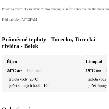
Polovina hvězdičky uvedená ve slovním popisu může označovat nadhodnocenou n
Kód nabídky:
AYT2FAM
Průměrné teploty - Turecko, Turecká
riviéra - Belek
Říjen
Listopad
24
°C
16
°C
19
°C
1
den
noc
den
teplota vody
25°C
teplota vody
počet slunných hodin
10 h
počet slunnýc