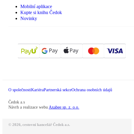
Mobilní aplikace
Kupte si knihu Čedok
Novinky
O společnosti
Kariéra
Partnerská sekce
Ochrana osobních údajů
Čedok a.s
Návrh a realizace webu
Axabee sp. z. o.o.
© 2026, cestovní kancelář Čedok a.s.