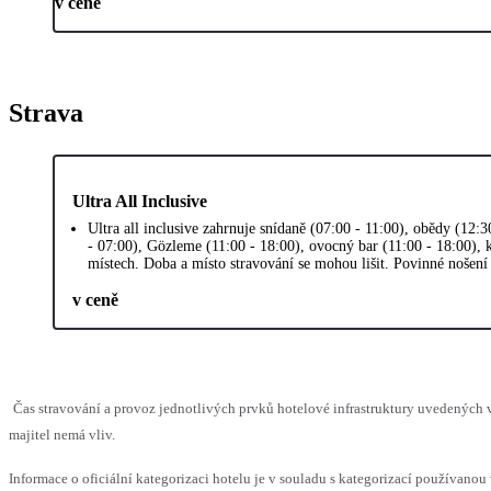
v ceně
Strava
Ultra All Inclusive
Ultra all inclusive zahrnuje snídaně (07:00 - 11:00), obědy (12:3
- 07:00), Gözleme (11:00 - 18:00), ovocný bar (11:00 - 18:00), 
místech. Doba a místo stravování se mohou lišit. Povinné nošení 
v ceně
Čas stravování a provoz jednotlivých prvků hotelové infrastruktury uvedenýc
majitel nemá vliv.
Informace o oficiální kategorizaci hotelu je v souladu s kategorizací používanou 