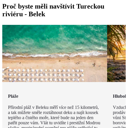
Proč byste měli navštívit Tureckou
riviéru - Belek
Pláže
Hlubok
Přírodní pláž v Beleku měří více než 15 kilometrů,
Vzduch v
a tak můžete směle roztáhnout deku a najít kousek
prodávat
teplého a čistého moře, které bude na jeden den
vůni St
patřit pouze vám. Vlát tu uvidíte i prestižní Modrou
borovic 
vlajku, mezinárodní ocenění pro pláže splňující ty
unikátn