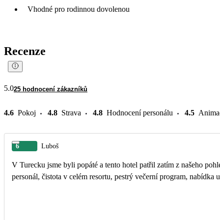
Vhodné pro rodinnou dovolenou
Recenze
5.0
25 hodnocení zákazníků
4.6
Pokoj
4.8
Strava
4.8
Hodnocení personálu
4.5
Anima
6
Luboš
V Turecku jsme byli popáté a tento hotel patřil zatím z našeho po
pers