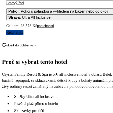
Letový řád
Pokoj
:
Pokoj s palandou a výhledem na bazén nebo do okolí
Strava
:
Ultra All Inclusive
Celkem:
28 578 Kč
podrobnosti
Rezervujte
uložit do oblíbených
Proč si vybrat tento hotel
Crystal Family Resort & Spa je 5★ all-inclusive hotel v oblasti Bele
bazénů, aquapark se skluzavkami, dětské kluby a bohatý animační pro
živý rodinný resort zaměřený na zábavu a pohodovou dovolenou u m
Služby Ultra all inclusive
Písečná pláž přímo u hotelu
Skluzavky pro děti