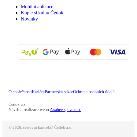
Mobilní aplikace
Kupte si knihu Čedok
Novinky
O společnosti
Kariéra
Partnerská sekce
Ochrana osobních údajů
Čedok a.s
Návrh a realizace webu
Axabee sp. z. o.o.
© 2026, cestovní kancelář Čedok a.s.