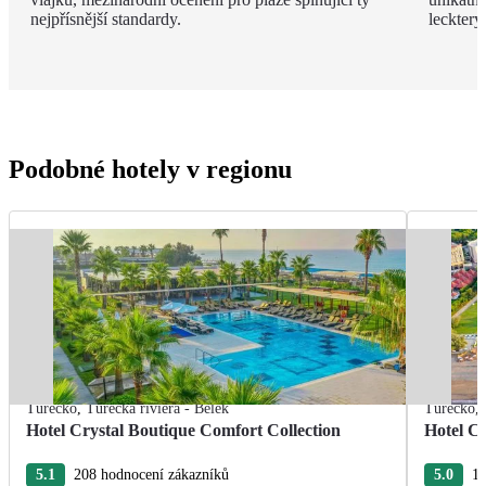
nejpřísnější standardy.
leckter
Podobné hotely v regionu
Turecko
,
Turecká riviéra - Belek
Turecko
,
Hotel Crystal Boutique Comfort Collection
Hotel Cr
5.1
208 hodnocení zákazníků
5.0
18