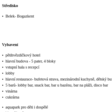
Středisko
•
Belek- Bogazkent
Vybavení
•
pětihvězdičkový hotel
•
hlavní budova - 5 pater, 4 bloky
•
vstupní hala s recepcí
•
lobby
•
hlavní restaurace- bufetová strava, mezinárodní kuchyně, dětský bufe
•
5 barů- lobby bar, snack bar, bar u bazénu, bar na pláži, disco bar
•
vinárna
•
cukrárna
•
aquapark pro děti i dospělé