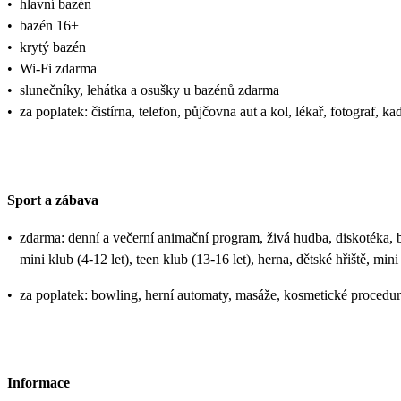
•
hlavní bazén
•
bazén 16+
•
krytý bazén
•
Wi-Fi zdarma
•
slunečníky, lehátka a osušky u bazénů zdarma
•
za poplatek: čistírna, telefon, půjčovna aut a kol, lékař, fotograf, k
Sport a zábava
•
zdarma: denní a večerní animační program, živá hudba, diskotéka, bas
mini klub (4-12 let), teen klub (13-16 let), herna, dětské hřiště, mini
•
za poplatek: bowling, herní automaty, masáže, kosmetické procedur
Informace