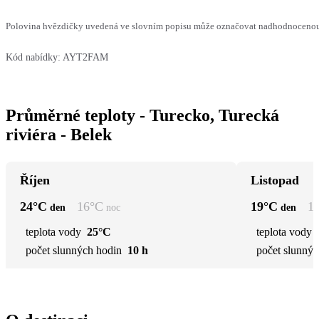
Polovina hvězdičky uvedená ve slovním popisu může označovat nadhodnocenou n
Kód nabídky:
AYT2FAM
Průměrné teploty - Turecko, Turecká
riviéra - Belek
Říjen
Listopad
24
°C
16
°C
19
°C
1
den
noc
den
teplota vody
25°C
teplota vody
počet slunných hodin
10 h
počet slunnýc