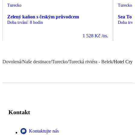
Turecko
Turecko
Zelený kaňon s českým průvodcem
Sea To 
Doba trvání
:
8 hodin
Doba trvá
1 528 Kč
/os.
Dovolená
/
Naše destinace
/
Turecko
/
Turecká riviéra - Belek
/
Hotel Crys
Kontakt
Kontaktujte nás