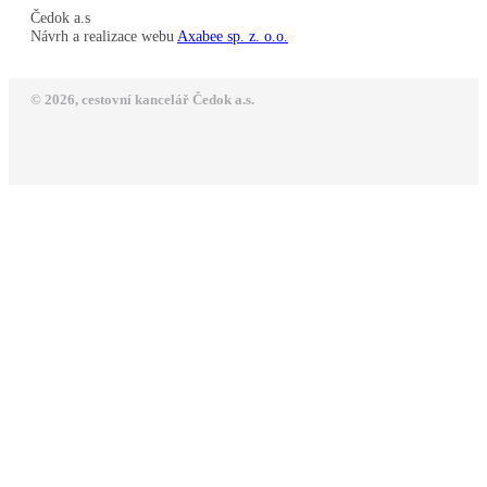
Čedok a.s
Návrh a realizace webu
Axabee sp. z. o.o.
© 2026, cestovní kancelář Čedok a.s.