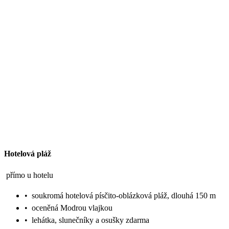
Hotelová pláž
přímo u hotelu
•
soukromá hotelová písčito-oblázková pláž, dlouhá 150 m
•
oceněná Modrou vlajkou
•
lehátka, slunečníky a osušky zdarma