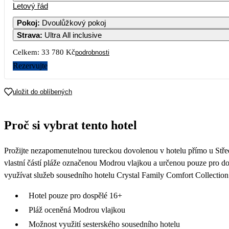
Letový řád
Pokoj
:
Dvoulůžkový pokoj
Strava
:
Ultra All inclusive
3
4
5
6
7
Celkem:
33 780 Kč
podrobnosti
10
11
12
13
14
Rezervujte
19 490
22 190
17
18
19
20
21
uložit do oblíbených
21 990
23 890
24
25
26
27
28
Proč si vybrat tento hotel
20 290
22 890
31
Prožijte nezapomenutelnou tureckou dovolenou v hotelu přímo u Stře
vlastní částí pláže označenou Modrou vlajkou a určenou pouze pro d
využívat služeb sousedního hotelu Crystal Family Comfort Collection
Hotel pouze pro dospělé 16+
Pláž oceněná Modrou vlajkou
Možnost využití sesterského sousedního hotelu