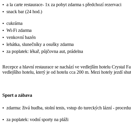
•
a la carte restaurace- 1x za pobyt zdarma s předchozí rezervaci
•
snack bar (24 hod.)
•
cukrárna
•
Wi-Fi zdarma
•
venkovní bazén
•
lehátka, slunečníky a osušky zdarma
•
za poplatek: lékař, půjčovna aut, prádelna
Recepce a hlavní restaurace se nachází ve vedlejším hotelu Crystal 
vedlejšího hotelu, který je od hotelu cca 200 m. Mezi hotely jezdí shu
Sport a zábava
•
zdarma: živá hudba, stolní tenis, vstup do tureckých lázní - procedu
•
za poplatek: vodní sporty na pláži