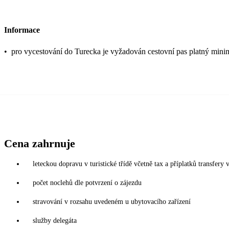
Informace
•
pro vycestování do Turecka je vyžadován cestovní pas platný mini
Cena zahrnuje
leteckou dopravu v turistické třídě včetně tax a příplatků transfery v
počet noclehů dle potvrzení o zájezdu
stravování v rozsahu uvedeném u ubytovacího zařízení
služby delegáta