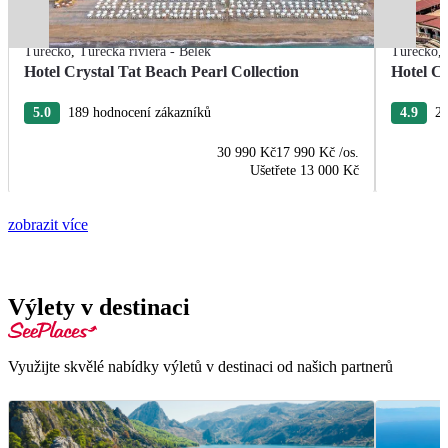
Turecko
,
Turecká riviéra - Belek
Turecko
,
Hotel Crystal Tat Beach Pearl Collection
Hotel Cr
5.0
189 hodnocení zákazníků
4.9
22
30 990 Kč
17 990 Kč
/os.
Ušetřete
13 000 Kč
zobrazit více
Výlety v destinaci
Využijte skvělé nabídky výletů v destinaci od našich partnerů