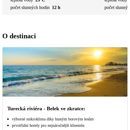
počet slunných hodin
12 h
počet slunnýc
O destinaci
Turecká riviéra - Belek ve zkratce:
výborné mikroklima díky hustým borovým lesům
prvotřídní hotely pro nejnáročnější klientelu