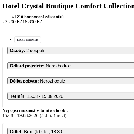
Hotel Crystal Boutique Comfort Collectio
5.1
210 hodnocení zákazníků
27 290 Kč
16 890 Kč
LAST MINUTE
Osoby
:
2 dospělí
Odkud pojedete
:
Nerozhoduje
Délka pobytu
:
Nerozhoduje
Termín
:
15.08 - 19.08.2026
Srpen 2026
Nejlepší možnost v tomto období:
15.08
-
19.08.2026
(5 dní, 4 noci)
PO
ÚT
ST
ČT
PÁ
Odlet
:
Brno (letiště), 18:30