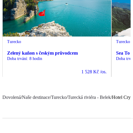
Turecko
Turecko
Zelený kaňon s českým průvodcem
Sea To 
Doba trvání
:
8 hodin
Doba trvá
1 528 Kč
/os.
Dovolená
/
Naše destinace
/
Turecko
/
Turecká riviéra - Belek
/
Hotel Crys