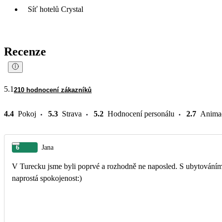
Síť hotelů Crystal
Recenze
5.1
210 hodnocení zákazníků
4.4
Pokoj
5.3
Strava
5.2
Hodnocení personálu
2.7
Anima
6
Jana
V Turecku jsme byli poprvé a rozhodně ne naposled. S ubytováním
naprostá spokojenost:)