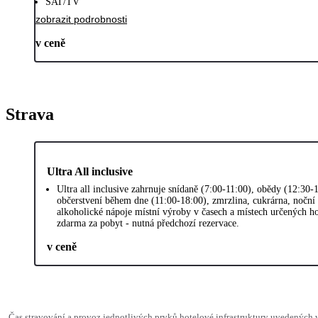
SAT/TV
zobrazit podrobnosti
v ceně
Strava
Ultra All inclusive
Ultra all inclusive zahrnuje snídaně (7:00-11:00), obědy (12:30
občerstvení během dne (11:00-18:00), zmrzlina, cukrárna, noční 
alkoholické nápoje místní výroby v časech a místech určených ho
zdarma za pobyt - nutná předchozí rezervace.
v ceně
Čas stravování a provoz jednotlivých prvků hotelové infrastruktury uvedenýc