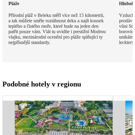
Pláže
Hlubok
Přírodní pláž v Beleku měří více než 15 kilometrů,
Vzduch v
a tak můžete směle roztáhnout deku a najít kousek
prodávat
teplého a čistého moře, které bude na jeden den
vůni St
patřit pouze vám. Vlát tu uvidíte i prestižní Modrou
borovic 
vlajku, mezinárodní ocenění pro pláže splňující ty
unikátn
nejpřísnější standardy.
leckter
Podobné hotely v regionu