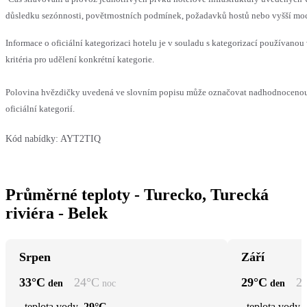
důsledku sezónnosti, povětrnostních podmínek, požadavků hostů nebo vyšší moci,
Informace o oficiální kategorizaci hotelu je v souladu s kategorizací používanou
kritéria pro udělení konkrétní kategorie.
Polovina hvězdičky uvedená ve slovním popisu může označovat nadhodnocenou
oficiální kategorií.
Kód nabídky:
AYT2TIQ
Průměrné teploty - Turecko, Turecká
riviéra - Belek
Srpen
Září
33
°C
24
°C
29
°C
2
den
noc
den
teplota vody
29°C
teplota vody