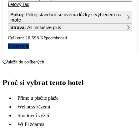
Letový řád
1
26 899
Pokoj
:
Pokoj standard se dvěma lůžky s výhledem na
moře
2
3
4
5
6
7
8
Strava
:
All Inclusive plus
28 049
28 049
25 459
Celkem:
26 598 Kč
podrobnosti
9
10
11
12
13
14
15
Rezervujte
16
17
18
19
20
21
22
uložit do oblíbených
23
24
25
26
27
28
29
13 299
20 419
16 789
17 959
13 299
13 729
13 349
Proč si vybrat tento hotel
30
12 269
Přímo u písčité pláže
Wellness zázemí
Sportovní vyžití
Wi-Fi zdarma