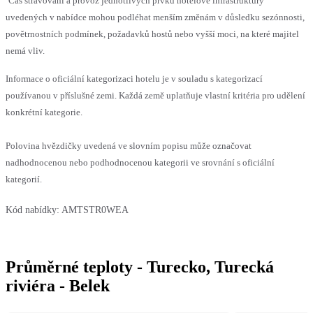
Čas stravování a provoz jednotlivých prvků hotelové infrastruktury
uvedených v nabídce mohou podléhat menším změnám v důsledku sezónnosti,
povětrnostních podmínek, požadavků hostů nebo vyšší moci, na které majitel
nemá vliv.
Informace o oficiální kategorizaci hotelu je v souladu s kategorizací
používanou v příslušné zemi. Každá země uplatňuje vlastní kritéria pro udělení
konkrétní kategorie.
Polovina hvězdičky uvedená ve slovním popisu může označovat
nadhodnocenou nebo podhodnocenou kategorii ve srovnání s oficiální
kategorií.
Kód nabídky:
AMTSTR0WEA
Průměrné teploty - Turecko, Turecká
riviéra - Belek