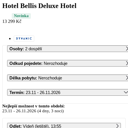
Hotel Bellis Deluxe Hotel
Novinka
13 299 Kč
Osoby
:
2 dospělí
Odkud pojedete
:
Nerozhoduje
Délka pobytu
:
Nerozhoduje
Termín
:
23.11 - 26.11.2026
Listopad 2026
Nejlepší možnost v tomto období:
23.11
-
26.11.2026
(4 dny, 3 noci)
PO
ÚT
ST
ČT
PÁ
SO
NE
Odlet
:
Vídeň (letiště), 13:55