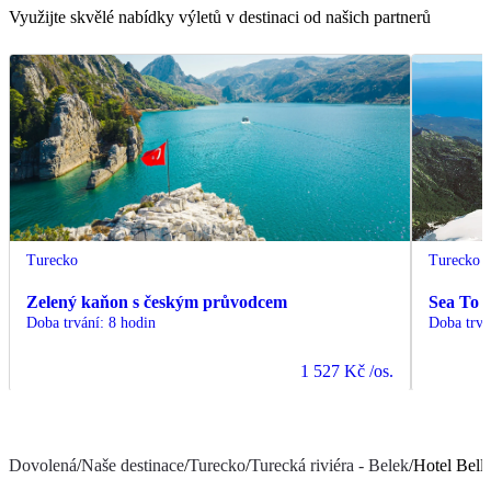
Využijte skvělé nabídky výletů v destinaci od našich partnerů
Turecko
Turecko
Zelený kaňon s českým průvodcem
Sea To 
Doba trvání
:
8 hodin
Doba trvá
1 527 Kč
/os.
Dovolená
/
Naše destinace
/
Turecko
/
Turecká riviéra - Belek
/
Hotel Bell