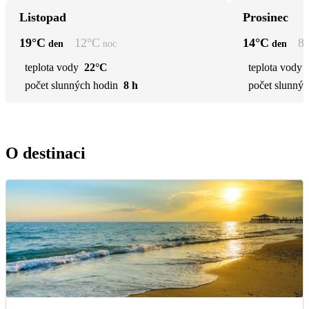
Listopad
Prosinec
19
°C
12
°C
14
°C
8
den
noc
den
teplota vody
22°C
teplota vody
počet slunných hodin
8 h
počet slunnýc
O destinaci