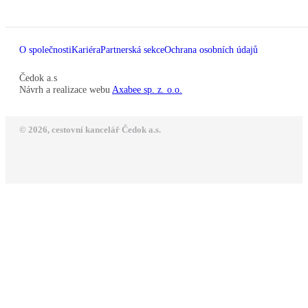
O společnosti
Kariéra
Partnerská sekce
Ochrana osobních údajů
Čedok a.s
Návrh a realizace webu
Axabee sp. z. o.o.
© 2026, cestovní kancelář Čedok a.s.