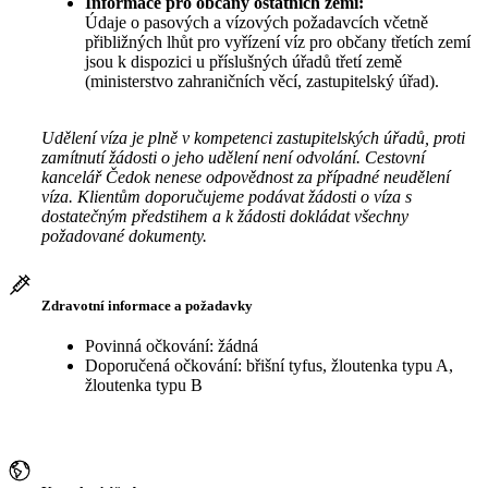
Informace pro občany ostatních zemí:
Údaje o pasových a vízových požadavcích včetně
přibližných lhůt pro vyřízení víz pro občany třetích zemí
jsou k dispozici u příslušných úřadů třetí země
(ministerstvo zahraničních věcí, zastupitelský úřad).
Udělení víza je plně v kompetenci zastupitelských úřadů, proti
zamítnutí žádosti o jeho udělení není odvolání. Cestovní
kancelář Čedok nenese odpovědnost za případné neudělení
víza. Klientům doporučujeme podávat žádosti o víza s
dostatečným předstihem a k žádosti dokládat všechny
požadované dokumenty.
Zdravotní informace a požadavky
Povinná očkování: žádná
Doporučená očkování: břišní tyfus, žloutenka typu A,
žloutenka typu B