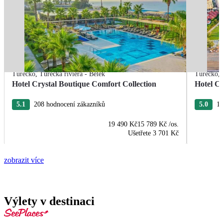
Turecko
,
Turecká riviéra - Belek
Turecko
,
Hotel Crystal Boutique Comfort Collection
Hotel Cr
5.1
208 hodnocení zákazníků
5.0
18
19 490 Kč
15 789 Kč
/os.
Ušetřete
3 701 Kč
zobrazit více
Výlety v destinaci