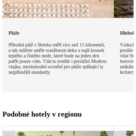
Pláže
Hlubok
Přírodní pláž v Beleku měří více než 15 kilometrů,
Vzduch v
a tak můžete směle roztáhnout deku a najít kousek
prodávat
teplého a čistého moře, které bude na jeden den
vůni St
patřit pouze vám. Vlát tu uvidíte i prestižní Modrou
borovic 
vlajku, mezinárodní ocenění pro pláže splňující ty
unikátn
nejpřísnější standardy.
leckter
Podobné hotely v regionu