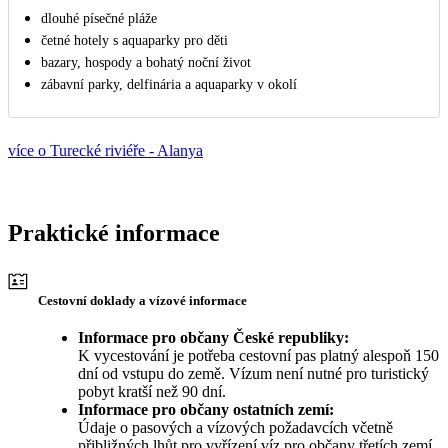
dlouhé písečné pláže
četné hotely s aquaparky pro děti
bazary, hospody a bohatý noční život
zábavní parky, delfinária a aquaparky v okolí
více o Turecké riviéře - Alanya
Praktické informace
Cestovní doklady a vízové informace
Informace pro občany České republiky:
K vycestování je potřeba cestovní pas platný alespoň 150
dní od vstupu do země. Vízum není nutné pro turistický
pobyt kratší než 90 dní.
Informace pro občany ostatních zemí:
Údaje o pasových a vízových požadavcích včetně
přibližných lhůt pro vyřízení víz pro občany třetích zemí