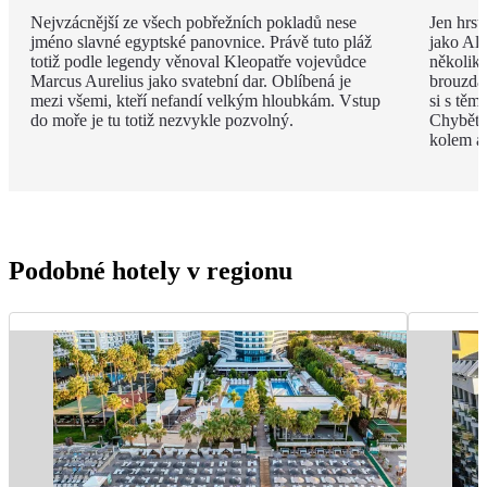
Nejvzácnější ze všech pobřežních pokladů nese
Jen hrst
jméno slavné egyptské panovnice. Právě tuto pláž
jako Ala
totiž podle legendy věnoval Kleopatře vojevůdce
několik
Marcus Aurelius jako svatební dar. Oblíbená je
brouzdal
mezi všemi, kteří nefandí velkým hloubkám. Vstup
si s těm
do moře je tu totiž nezvykle pozvolný.
Chybět 
kolem a
Podobné hotely v regionu