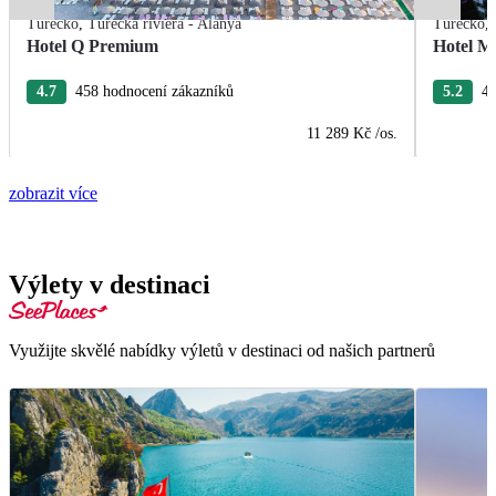
Turecko
,
Turecká riviéra - Alanya
Turecko
,
Hotel Q Premium
Hotel M
4.7
458 hodnocení zákazníků
5.2
40
11 289 Kč
/os.
zobrazit více
Výlety v destinaci
Využijte skvělé nabídky výletů v destinaci od našich partnerů