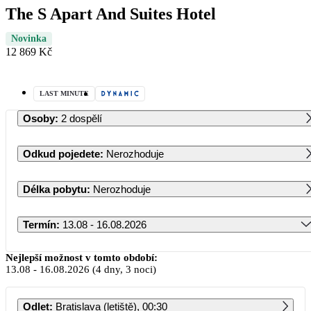
The S Apart And Suites Hotel
Novinka
12 869 Kč
LAST MINUTE
Osoby
:
2 dospělí
Odkud pojedete
:
Nerozhoduje
Délka pobytu
:
Nerozhoduje
Termín
:
13.08 - 16.08.2026
Srpen 2026
Nejlepší možnost v tomto období:
13.08
-
16.08.2026
(4 dny, 3 noci)
PO
ÚT
ST
ČT
PÁ
SO
NE
Odlet
:
Bratislava (letiště), 00:30