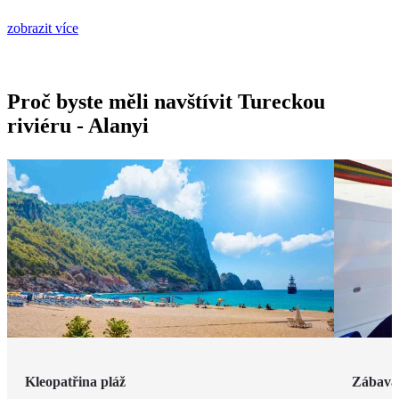
zobrazit více
Proč byste měli navštívit Tureckou
riviéru - Alanyi
Kleopatřina pláž
Zábava 