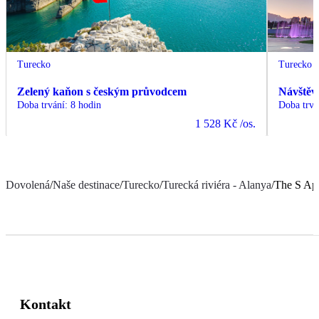
Turecko
Turecko
Zelený kaňon s českým průvodcem
Návštěv
Doba trvání
:
8 hodin
Doba trvá
1 528 Kč
/os.
Dovolená
/
Naše destinace
/
Turecko
/
Turecká riviéra - Alanya
/
The S Apa
Kontakt