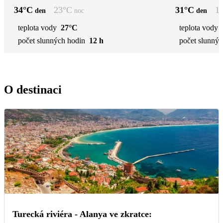
34
°C
23
°C
31
°C
1
den
noc
den
teplota vody
27°C
teplota vody
počet slunných hodin
12 h
počet slunnýc
O destinaci
Turecká riviéra - Alanya ve zkratce: