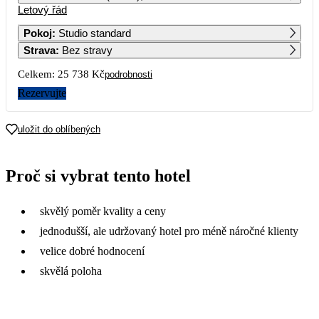
Letový řád
1
2
Pokoj
:
Studio standard
Strava
:
Bez stravy
3
4
5
6
7
8
9
Celkem:
25 738 Kč
podrobnosti
10
11
12
13
14
15
16
Rezervujte
13 729
12 869
14 079
11 129
17
18
19
20
21
22
23
uložit do oblíbených
12 979
12 029
11 279
10 979
10 809
11 099
10 549
24
25
26
27
28
29
30
Proč si vybrat tento hotel
10 089
10 519
10 799
10 559
9 939
9 929
9 659
31
skvělý poměr kvality a ceny
9 239
jednodušší, ale udržovaný hotel pro méně náročné klienty
velice dobré hodnocení
skvělá poloha