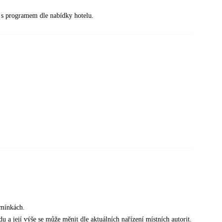
t) s programem dle nabídky hotelu.
dmínkách.
u a její výše se může měnit dle aktuálních nařízení místních autorit.