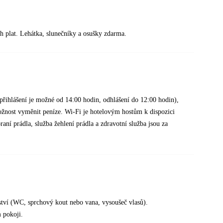
h plat. Lehátka, slunečníky a osušky zdarma.
(přihlášení je možné od 14:00 hodin, odhlášení do 12:00 hodin),
 možnost vyměnit peníze. Wi-Fi je hotelovým hostům k dispozici
ní prádla, služba žehlení prádla a zdravotní služba jsou za
enství (WC, sprchový kout nebo vana, vysoušeč vlasů).
m pokoji.