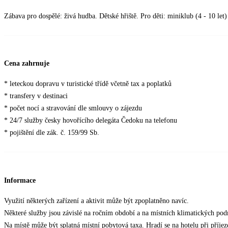
Zábava pro dospělé: živá hudba. Dětské hřiště. Pro děti: miniklub (4 - 10 le
Cena zahrnuje
* leteckou dopravu v turistické třídě včetně tax a poplatků
* transfery v destinaci
* počet nocí a stravování dle smlouvy o zájezdu
* 24/7 služby česky hovořícího delegáta Čedoku na telefonu
* pojištění dle zák. č. 159/99 Sb.
Informace
Využití některých zařízení a aktivit může být zpoplatněno navíc.
Některé služby jsou závislé na ročním období a na místních klimatických po
Na místě může být splatná místní pobytová taxa. Hradí se na hotelu při příjezd