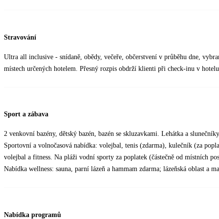
Stravování
Ultra all inclusive - snídaně, obědy, večeře, občerstvení v průběhu dne, vybr
místech určených hotelem. Přesný rozpis obdrží klienti při check-inu v hotelu
Sport a zábava
2 venkovní bazény, dětský bazén, bazén se skluzavkami. Lehátka a slunečník
Sportovní a volnočasová nabídka: volejbal, tenis (zdarma), kulečník (za popla
volejbal a fitness. Na pláži vodní sporty za poplatek (částečně od místních po
Nabídka wellness: sauna, parní lázeň a hammam zdarma; lázeňská oblast a ma
Nabídka programů