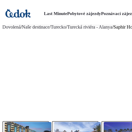
Last Minute
Pobytové zájezdy
Poznávací záje
více fotografií (24)
Dovolená
/
Naše destinace
/
Turecko
/
Turecká riviéra - Alanya
/
Saphir Ho