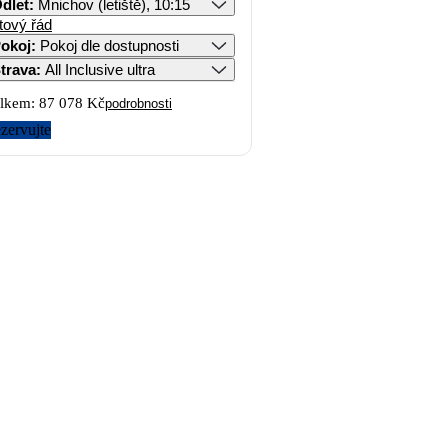
dlet
:
Mnichov (letiště), 10:15
tový řád
okoj
:
Pokoj dle dostupnosti
trava
:
All Inclusive ultra
lkem:
87 078 Kč
podrobnosti
zervujte