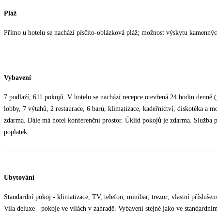
Pláž
Přímo u hotelu se nachází písčito-oblázková pláž; možnost výskytu kamennýc
Vybavení
7 podlaží, 611 pokojů. V hotelu se nachází recepce otevřená 24 hodin denně 
lobby, 7 výtahů, 2 restaurace, 6 barů, klimatizace, kadeřnictví, diskotéka a
zdarma. Dále má hotel konferenční prostor. Úklid pokojů je zdarma. Služba pra
poplatek.
Ubytování
Standardní pokoj - klimatizace, TV, telefon, minibar, trezor; vlastní přísluš
Vila deluxe - pokoje ve vilách v zahradě. Vybavení stejné jako ve standardní