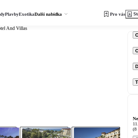
zdy
Plavby
Exotika
Další nabídka
Pro vás
St
tel And Villas
O
D
T
Ne
11
(8