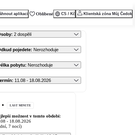
áhnout aplikaci
Oblíbené
CS / Kč
Klientská zóna Můj Čedok
Osoby
:
2 dospělí
dkud pojedete
:
Nerozhoduje
élka pobytu
:
Nerozhoduje
ermín
:
11.08 - 18.08.2026
LAST MINUTE
jlepší možnost v tomto období:
.08
-
18.08.2026
 dní, 7 nocí)