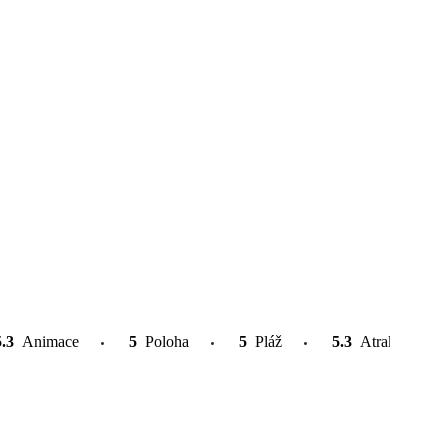
5.3
Animace
5
Poloha
5
Pláž
5.3
Atrakce v oko