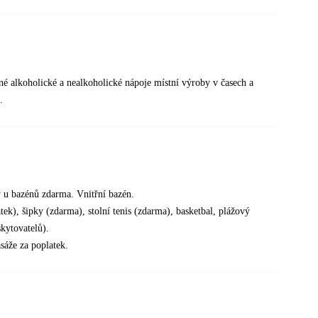
ané alkoholické a nealkoholické nápoje místní výroby v časech a
.
y u bazénů zdarma. Vnitřní bazén.
tek), šipky (zdarma), stolní tenis (zdarma), basketbal, plážový
skytovatelů).
sáže za poplatek.