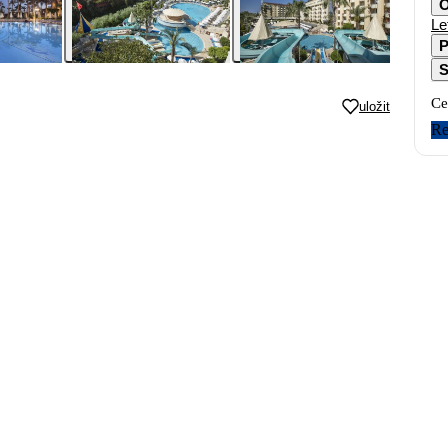
O
Le
P
S
Ce
uložit
Re