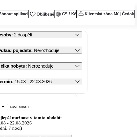
áhnout aplikaci
Oblíbené
CS / Kč
Klientská zóna Můj Čedok
Osoby
:
2 dospělí
dkud pojedete
:
Nerozhoduje
élka pobytu
:
Nerozhoduje
ermín
:
15.08 - 22.08.2026
LAST MINUTE
jlepší možnost v tomto období:
.08
-
22.08.2026
 dní, 7 nocí)