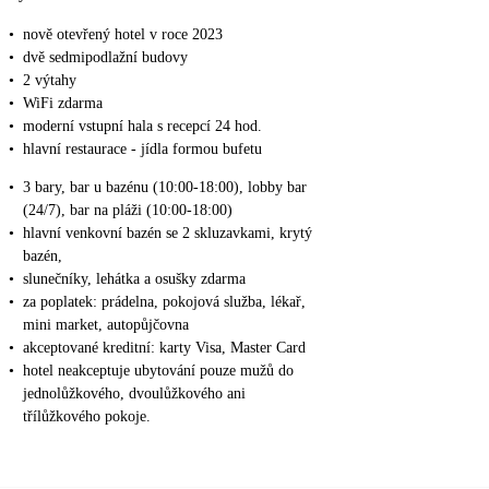
•
nově otevřený hotel v roce 2023
•
dvě sedmipodlažní budovy
•
2 výtahy
•
WiFi zdarma
•
moderní vstupní hala s recepcí 24 hod.
•
hlavní restaurace - jídla formou bufetu
•
3 bary, bar u bazénu (10:00-18:00), lobby bar
(24/7), bar na pláži (10:00-18:00)
•
hlavní venkovní bazén se 2 skluzavkami, krytý
bazén,
•
slunečníky, lehátka a osušky zdarma
•
za poplatek: prádelna, pokojová služba, lékař,
mini market, autopůjčovna
•
akceptované kreditní: karty Visa, Master Card
•
hotel neakceptuje ubytování pouze mužů do
jednolůžkového, dvoulůžkového ani
třílůžkového pokoje.