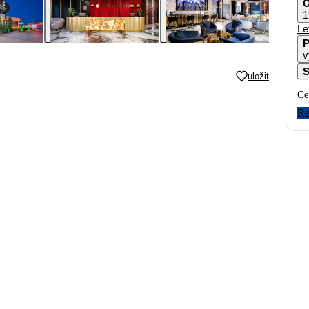
O
1
Le
P
v
S
uložit
Ce
Re