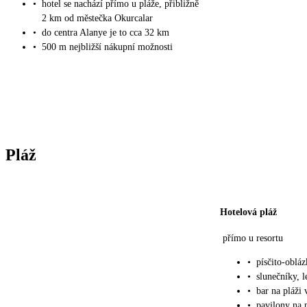
•
hotel se nachází přímo u pláže, přibližně
2 km od městečka Okurcalar
•
do centra Alanye je to cca 32 km
•
500 m nejbližší nákupní možnosti
Pláž
Hotelová pláž
přímo u resortu
•
písčito-oblá
•
slunečníky, 
•
bar na pláži 
•
pavilony na p