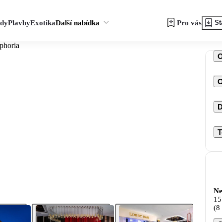
zdy
Plavby
Exotika
Další nabídka
Pro vás
St
phoria
O
D
T
Ne
15
(8