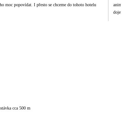
oho moc popovídat. I přesto se chceme do tohoto hotelu
animátorce Zeyn a manaž
dojem z hotelu
jsme si dovole
astávka cca 500 m