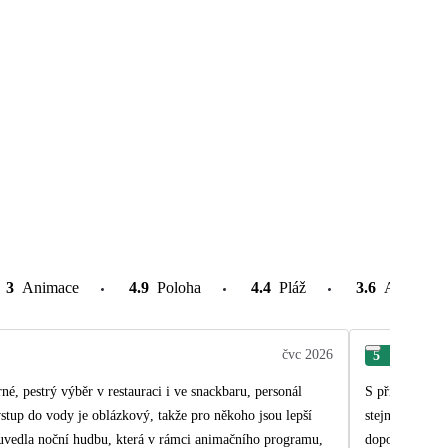
3
Animace
4.9
Poloha
4.4
Pláž
3.6
Atrakce v
čvc 2026
5
Dom
rné, pestrý výběr v restauraci i ve snackbaru, personál
S přítelem jsm
vstup do vody je oblázkový, takže pro někoho jsou lepší
stejně jako nabíd
 uvedla noční hudbu, která v rámci animačního programu,
doporučujeme b