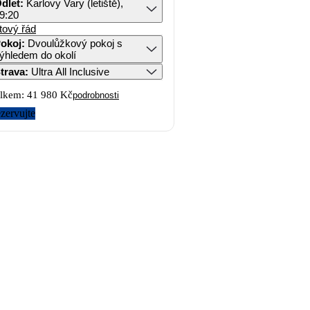
dlet
:
Karlovy Vary (letiště),
9:20
tový řád
okoj
:
Dvoulůžkový pokoj s
ýhledem do okolí
trava
:
Ultra All Inclusive
lkem:
41 980 Kč
podrobnosti
zervujte