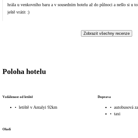
hrála u venkovního baru a v sousedním hotelu až do půlnoci a nešlo si u t
ještě vrátit :)
Zobrazit všechny recenze
Poloha hotelu
Vzdálenost od letiště
Doprava
•
letiště v Antalyi 92km
•
autobusová z
•
taxi
Okolí