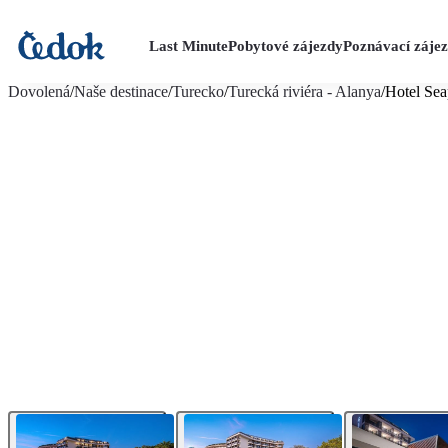
Last Minute
Pobytové zájezdy
Poznávací záje
více fotografií (24)
Dovolená
/
Naše destinace
/
Turecko
/
Turecká riviéra - Alanya
/
Hotel Sea