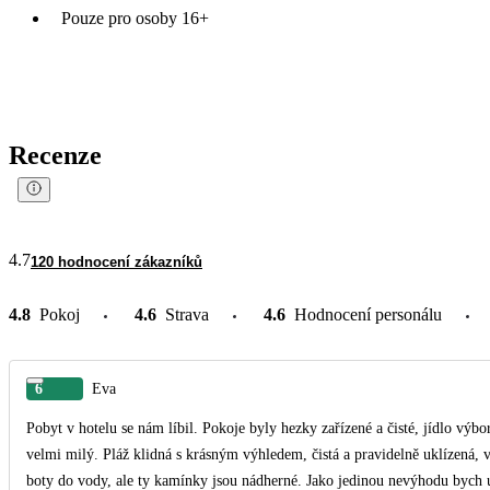
Pouze pro osoby 16+
Recenze
4.7
120 hodnocení zákazníků
4.8
Pokoj
4.6
Strava
4.6
Hodnocení personálu
6
Eva
Pobyt v hotelu se nám líbil. Pokoje byly hezky zařízené a čisté, jídlo výbo
velmi milý. Pláž klidná s krásným výhledem, čistá a pravidelně uklízená, 
boty do vody, ale ty kamínky jsou nádherné. Jako jedinou nevýhodu bych