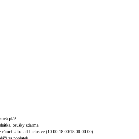
zková pláž
lehátka, osušky zdarma
v rámci Ultra all inclusive (10:00-18:00/18:00-00:00)
láži za poplatek