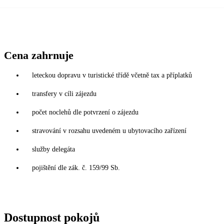
Cena zahrnuje
leteckou dopravu v turistické třídě včetně tax a příplatků
transfery v cíli zájezdu
počet noclehů dle potvrzení o zájezdu
stravování v rozsahu uvedeném u ubytovacího zařízení
služby delegáta
pojištění dle zák. č. 159/99 Sb.
Dostupnost pokojů