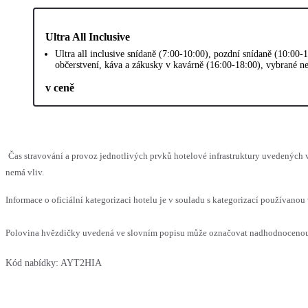
Ultra All Inclusive
Ultra all inclusive snídaně (7:00-10:00), pozdní snídaně (10:00-
občerstvení, káva a zákusky v kavárně (16:00-18:00), vybrané n
v ceně
Čas stravování a provoz jednotlivých prvků hotelové infrastruktury uvedených
nemá vliv.
Informace o oficiální kategorizaci hotelu je v souladu s kategorizací používanou 
Polovina hvězdičky uvedená ve slovním popisu může označovat nadhodnocenou n
Kód nabídky:
AYT2HIA