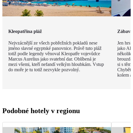
Kleopatřina pláž
Zábava 
Nejvzácnější ze všech pobřežních pokladů nese
Jen hrst
jméno slavné egyptské panovnice. Právě tuto pláž
jako Ala
totiž podle legendy věnoval Kleopatře vojevůdce
několik
Marcus Aurelius jako svatební dar. Oblíbená je
brouzdal
mezi všemi, kteří nefandí velkým hloubkám. Vstup
si s těm
do moře je tu totiž nezvykle pozvolný.
Chybět 
kolem a
Podobné hotely v regionu