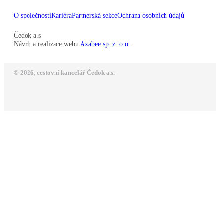
O společnosti
Kariéra
Partnerská sekce
Ochrana osobních údajů
Čedok a.s
Návrh a realizace webu
Axabee sp. z. o.o.
© 2026, cestovní kancelář Čedok a.s.