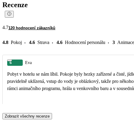
Recenze
4.7
120 hodnocení zákazníků
4.8
Pokoj
4.6
Strava
4.6
Hodnocení personálu
3
Animac
6
Eva
Pobyt v hotelu se nám líbil. Pokoje byly hezky zařízené a čisté, jíd
pravidelně uklízená, vstup do vody je oblázkový, takže pro někoho
rámci animačního programu, hrála u venkovního baru a v sousedním h
Zobrazit všechny recenze