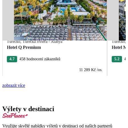
Turecko
,
Turecká riviéra - Alanya
Turecko
,
Hotel Q Premium
Hotel M
4.7
458 hodnocení zákazníků
5.2
40
11 289 Kč
/os.
zobrazit více
Výlety v destinaci
Využijte skvělé nabídky výletů v destinaci od našich partnerů