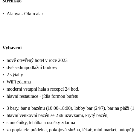
Středisko
•
Alanya - Okurcalar
Vybavení
•
nově otevřený hotel v roce 2023
•
dvě sedmipodlažní budovy
•
2 výtahy
•
WiFi zdarma
•
moderní vstupní hala s recepcí 24 hod.
•
hlavní restaurace - jídla formou bufetu
•
3 bary, bar u bazénu (10:00-18:00), lobby bar (24/7), bar na pláži (
•
hlavní venkovní bazén se 2 skluzavkami, krytý bazén,
•
slunečníky, lehátka a osušky zdarma
•
za poplatek: prádelna, pokojová služba, lékař, mini market, autopů