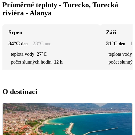
Průměrné teploty - Turecko, Turecká
riviéra - Alanya
Srpen
Září
34
°C
23
°C
31
°C
1
den
noc
den
teplota vody
27°C
teplota vody
počet slunných hodin
12 h
počet slunnýc
O destinaci