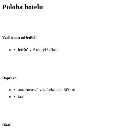
Poloha hotelu
Vzdálenost od letiště
•
letiště v Antalyi 92km
Doprava
•
autobusová zastávka cca 500 m
•
taxi
Okolí