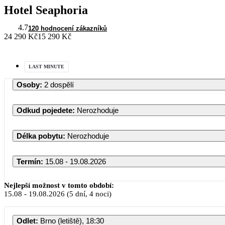
Hotel Seaphoria
4.7
120 hodnocení zákazníků
24 290 Kč
15 290 Kč
LAST MINUTE
Osoby
:
2 dospělí
Odkud pojedete
:
Nerozhoduje
Délka pobytu
:
Nerozhoduje
Termín
:
15.08 - 19.08.2026
Nejlepší možnost v tomto období:
15.08
-
19.08.2026
(5 dní, 4 noci)
Odlet
:
Brno (letiště), 18:30