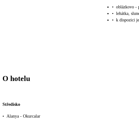
•
oblázkovo - p
•
lehátka, slu
•
k dispozici j
O hotelu
Středisko
•
Alanya - Okurcalar