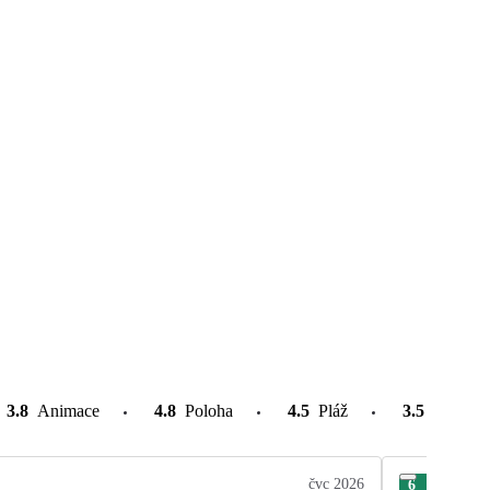
3.8
Animace
4.8
Poloha
4.5
Pláž
3.5
Atrakce
čvc 2026
6
Mon