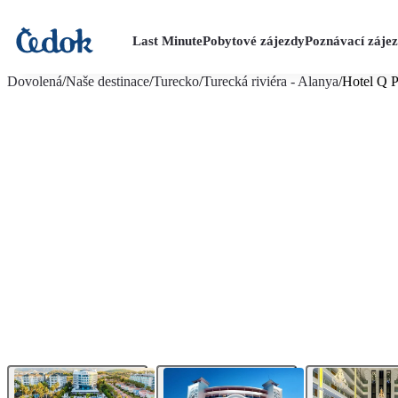
Last Minute
Pobytové zájezdy
Poznávací záje
více fotografií (27)
Dovolená
/
Naše destinace
/
Turecko
/
Turecká riviéra - Alanya
/
Hotel Q 