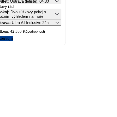
dlet
:
Ostrava (letiště), 04:30
tový řád
okoj
:
Dvoulůžkový pokoj s
očním výhledem na moře
trava
:
Ultra All Inclusive 24h
lkem:
42 380 Kč
podrobnosti
zervujte