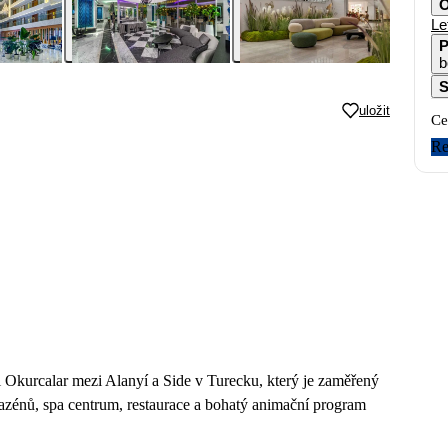
O
Le
P
b
S
uložit
Ce
Re
i Okurcalar mezi Alanyí a Side v Turecku, který je zaměřený
zénů, spa centrum, restaurace a bohatý animační program