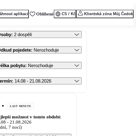
áhnout aplikaci
Oblíbené
CS / Kč
Klientská zóna Můj Čedok
Osoby
:
2 dospělí
dkud pojedete
:
Nerozhoduje
élka pobytu
:
Nerozhoduje
ermín
:
14.08 - 21.08.2026
LAST MINUTE
jlepší možnost v tomto období:
.08
-
21.08.2026
 dní, 7 nocí)