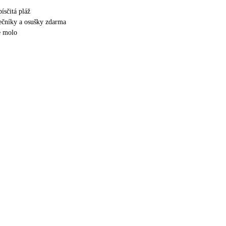
ísčitá pláž
nečníky a osušky zdarma
e molo