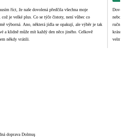
musím říct, že naše dovolená předčila všechna moje
Dovolená byla krásná. Pestr
což je velké plus. Co se týče čistoty, není vůbec co
nebo horka neumím po
 mě výborná. Ano, některá jídla se opakují, ale výběr je tak
ručníky. Hotel
 své a klidně může mít každý den něco jiného. Celkově
krásným výhled
em někdy vrátili.
velmi milý a o
nebrání 😁 Plá
hloubka. My ch
dná doprava Dolmuş