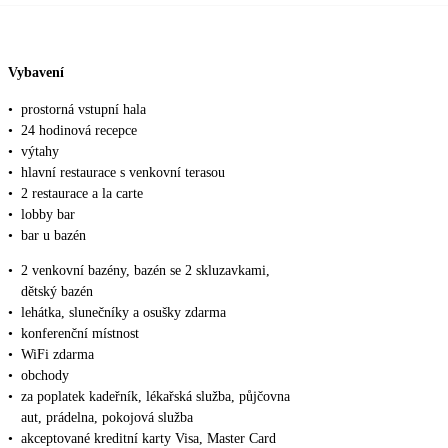
Vybavení
•
prostorná vstupní hala
•
24 hodinová recepce
•
výtahy
•
hlavní restaurace s venkovní terasou
•
2 restaurace a la carte
•
lobby bar
•
bar u bazén
•
2 venkovní bazény, bazén se 2 skluzavkami,
dětský bazén
•
lehátka, slunečníky a osušky zdarma
•
konferenční místnost
•
WiFi zdarma
•
obchody
•
za poplatek kadeřník, lékařská služba, půjčovna
aut, prádelna, pokojová služba
•
akceptované kreditní karty Visa, Master Card