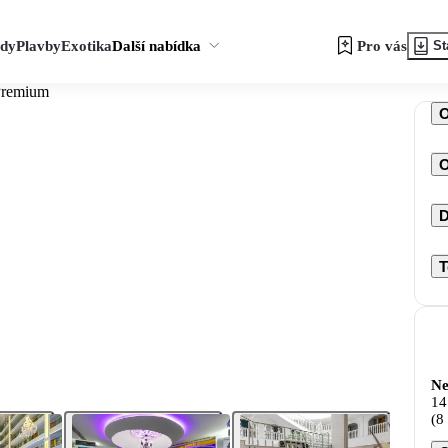
zdy
Plavby
Exotika
Další nabídka
Pro vás
St
Premium
O
D
T
Ne
14
(8