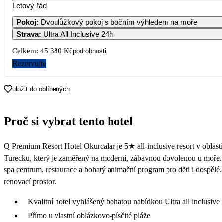
Letový řád
1
Pokoj
:
Dvoulůžkový pokoj s bočním výhledem na moře
Strava
:
Ultra All Inclusive 24h
3
4
5
6
7
8
Celkem:
45 380 Kč
podrobnosti
10
11
12
13
14
1
Rezervujte
17
18
19
20
21
2
uložit do oblíbených
22 
24
25
26
27
28
2
Proč si vybrat tento hotel
18 290
19 
31
Q Premium Resort Hotel Okurcalar je 5★ all-inclusive resort v oblast
Turecku, který je zaměřený na moderní, zábavnou dovolenou u moře.
spa centrum, restaurace a bohatý animační program pro děti i dospěl
renovací prostor.
Kvalitní hotel vyhlášený bohatou nabídkou Ultra all inclusive
Přímo u vlastní oblázkovo-písčité pláže