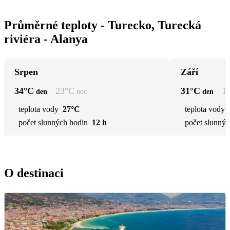
Průměrné teploty - Turecko, Turecká
riviéra - Alanya
Srpen
Září
34
°C
23
°C
31
°C
1
den
noc
den
teplota vody
27°C
teplota vody
počet slunných hodin
12 h
počet slunnýc
O destinaci