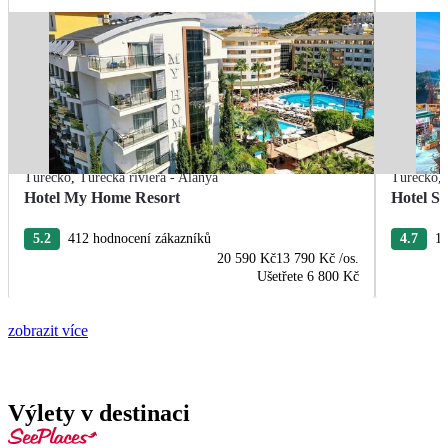
Turecko
,
Turecká riviéra - Alanya
Turecko
,
Hotel My Home Resort
Hotel S
5.2
412 hodnocení zákazníků
4.7
12
20 590 Kč
13 790 Kč
/os.
Ušetřete
6 800 Kč
zobrazit více
Výlety v destinaci