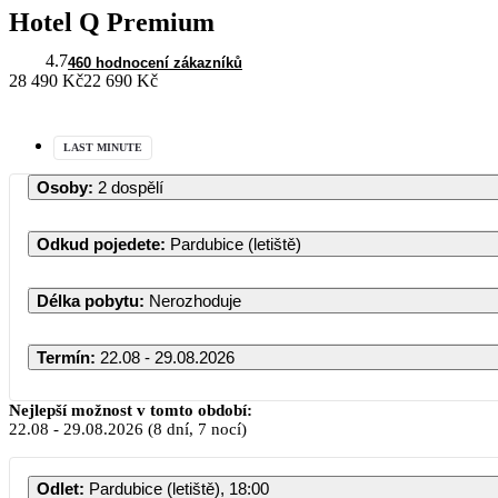
Hotel Q Premium
4.7
460 hodnocení zákazníků
28 490 Kč
22 690 Kč
LAST MINUTE
Osoby
:
2 dospělí
Odkud pojedete
:
Pardubice (letiště)
Délka pobytu
:
Nerozhoduje
Termín
:
22.08 - 29.08.2026
Srpen 2026
Nejlepší možnost v tomto období:
22.08
-
29.08.2026
(8 dní, 7 nocí)
PO
ÚT
ST
ČT
PÁ
S
Odlet
:
Pardubice (letiště), 18:00