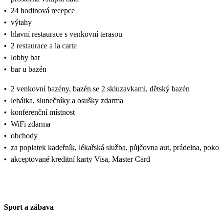
•
24 hodinová recepce
•
výtahy
•
hlavní restaurace s venkovní terasou
•
2 restaurace a la carte
•
lobby bar
•
bar u bazén
•
2 venkovní bazény, bazén se 2 skluzavkami, dětský bazén
•
lehátka, slunečníky a osušky zdarma
•
konferenční místnost
•
WiFi zdarma
•
obchody
•
za poplatek kadeřník, lékařská služba, půjčovna aut, prádelna, pok
•
akceptované kreditní karty Visa, Master Card
Sport a zábava