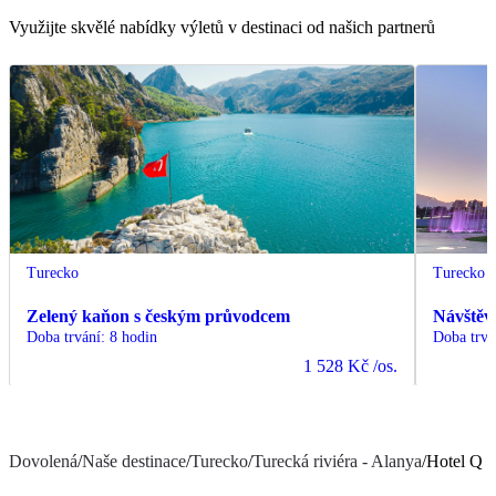
Využijte skvělé nabídky výletů v destinaci od našich partnerů
Turecko
Turecko
Zelený kaňon s českým průvodcem
Návštěv
Doba trvání
:
8 hodin
Doba trvá
1 528 Kč
/os.
Dovolená
/
Naše destinace
/
Turecko
/
Turecká riviéra - Alanya
/
Hotel Q 