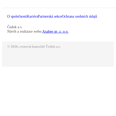
O společnosti
Kariéra
Partnerská sekce
Ochrana osobních údajů
Čedok a.s
Návrh a realizace webu
Axabee sp. z. o.o.
© 2026, cestovní kancelář Čedok a.s.