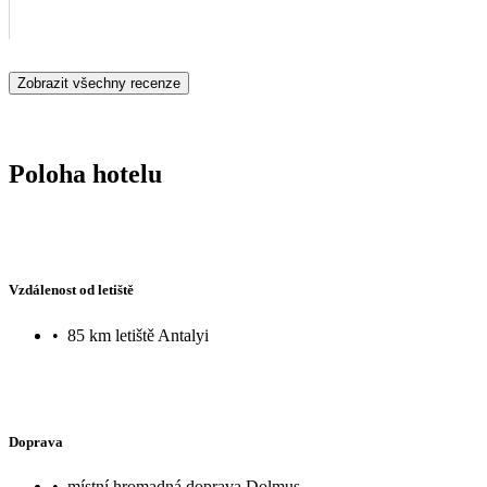
Zobrazit všechny recenze
Poloha hotelu
Vzdálenost od letiště
•
85 km letiště Antalyi
Doprava
•
místní hromadná doprava Dolmuş