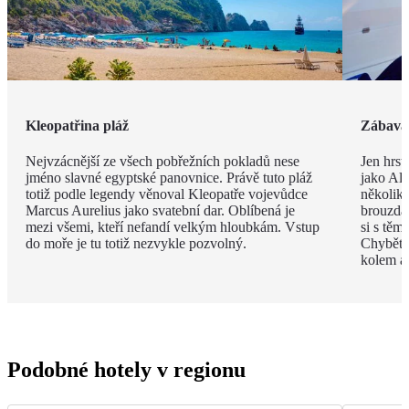
Kleopatřina pláž
Zábava 
Nejvzácnější ze všech pobřežních pokladů nese
Jen hrst
jméno slavné egyptské panovnice. Právě tuto pláž
jako Ala
totiž podle legendy věnoval Kleopatře vojevůdce
několik
Marcus Aurelius jako svatební dar. Oblíbená je
brouzdal
mezi všemi, kteří nefandí velkým hloubkám. Vstup
si s těm
do moře je tu totiž nezvykle pozvolný.
Chybět 
kolem a
Podobné hotely v regionu