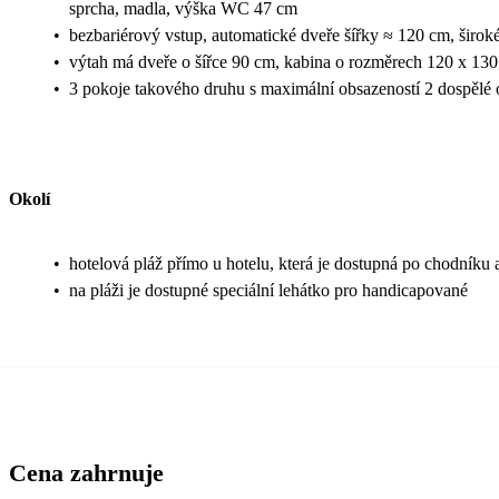
sprcha, madla, výška WC 47 cm
•
bezbariérový vstup, automatické dveře šířky ≈ 120 cm, širok
•
výtah má dveře o šířce 90 cm, kabina o rozměrech 120 x 13
•
3 pokoje takového druhu s maximální obsazeností 2 dospělé o
Okolí
•
hotelová pláž přímo u hotelu, která je dostupná po chodníku 
•
na pláži je dostupné speciální lehátko pro handicapované
Cena zahrnuje