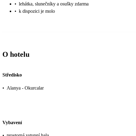
•
lehátka, slunečníky a osušky zdarma
•
k dispozici je molo
O hotelu
Středisko
•
Alanya - Okurcalar
Vybavení
•
prostorná vstupní hala