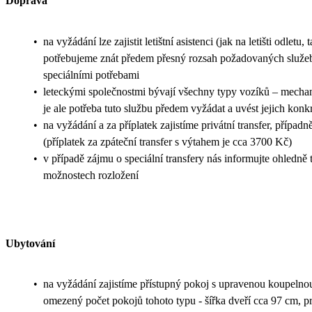
Doprava
•
na vyžádání lze zajistit letištní asistenci (jak na letišti odletu, t
potřebujeme znát předem přesný rozsah požadovaných služeb 
speciálními potřebami
•
leteckými společnostmi bývají všechny typy vozíků – mechan
je ale potřeba tuto službu předem vyžádat a uvést jejich konkr
•
na vyžádání a za příplatek zajistíme privátní transfer, přípa
(příplatek za zpáteční transfer s výtahem je cca 3700 Kč)
•
v případě zájmu o speciální transfery nás informujte ohledně
možnostech rozložení
Ubytování
•
na vyžádání zajistíme přístupný pokoj s upravenou koupelno
omezený počet pokojů tohoto typu - šířka dveří cca 97 cm, p