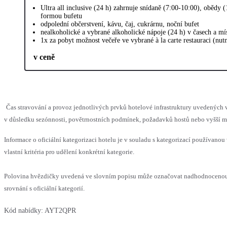
Ultra all inclusive (24 h) zahrnuje snídaně (7:00-10:00), obědy 
formou bufetu
odpolední občerstvení, kávu, čaj, cukrárnu, noční bufet
nealkoholické a vybrané alkoholické nápoje (24 h) v časech a m
1x za pobyt možnost večeře ve vybrané à la carte restauraci (nut
v ceně
Čas stravování a provoz jednotlivých prvků hotelové infrastruktury uvedený
v důsledku sezónnosti, povětrnostních podmínek, požadavků hostů nebo vyšší moc
Informace o oficiální kategorizaci hotelu je v souladu s kategorizací používanou
vlastní kritéria pro udělení konkrétní kategorie.
Polovina hvězdičky uvedená ve slovním popisu může označovat nadhodnoceno
srovnání s oficiální kategorií.
Kód nabídky:
AYT2QPR