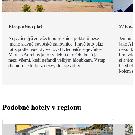
Kleopatřina pláž
Zábava 
Nejvzácnější ze všech pobřežních pokladů nese
Jen hrst
jméno slavné egyptské panovnice. Právě tuto pláž
jako Ala
totiž podle legendy věnoval Kleopatře vojevůdce
několik
Marcus Aurelius jako svatební dar. Oblíbená je
brouzdal
mezi všemi, kteří nefandí velkým hloubkám. Vstup
si s těm
do moře je tu totiž nezvykle pozvolný.
Chybět 
kolem a
Podobné hotely v regionu