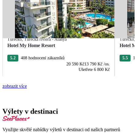
Turecko
,
Turecká riviéra - Alanya
Turecko
,
Hotel My Home Resort
Hotel M
5.2
408 hodnocení zákazníků
5.5
10
20 590 Kč
13 790 Kč
/os.
Ušetřete
6 800 Kč
zobrazit více
Výlety v destinaci
Využijte skvělé nabídky výletů v destinaci od našich partnerů