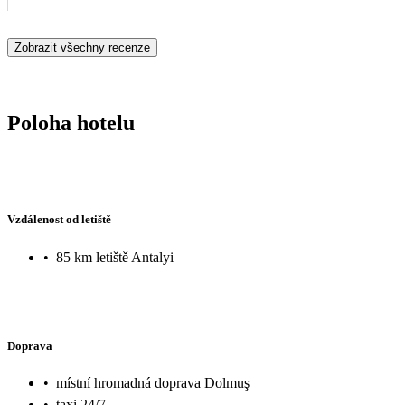
Zobrazit všechny recenze
Poloha hotelu
Vzdálenost od letiště
•
85 km letiště Antalyi
Doprava
•
místní hromadná doprava Dolmuş
•
taxi 24/7