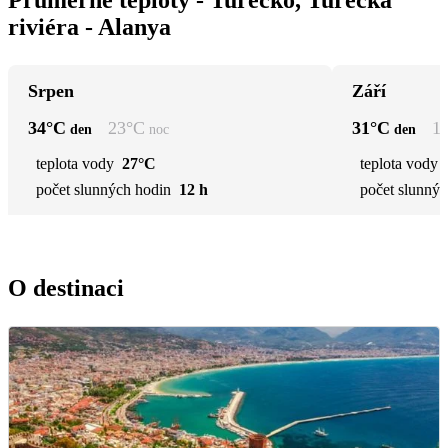
riviéra - Alanya
Srpen
Září
34
°C
23
°C
31
°C
1
den
noc
den
teplota vody
27°C
teplota vody
počet slunných hodin
12 h
počet slunnýc
O destinaci