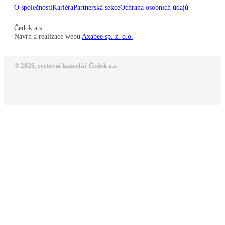
O společnosti
Kariéra
Partnerská sekce
Ochrana osobních údajů
Čedok a.s
Návrh a realizace webu
Axabee sp. z. o.o.
© 2026, cestovní kancelář Čedok a.s.