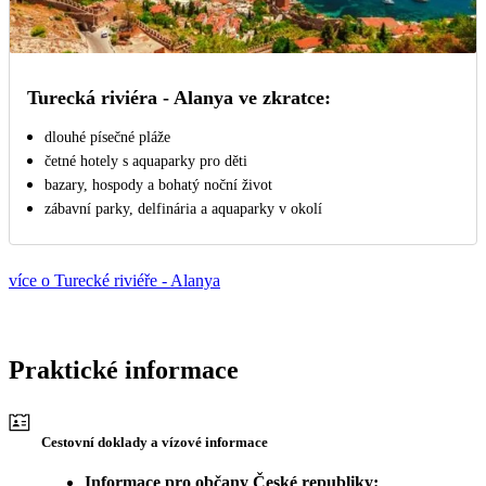
Turecká riviéra - Alanya ve zkratce:
dlouhé písečné pláže
četné hotely s aquaparky pro děti
bazary, hospody a bohatý noční život
zábavní parky, delfinária a aquaparky v okolí
více o Turecké riviéře - Alanya
Praktické informace
Cestovní doklady a vízové informace
Informace pro občany České republiky: