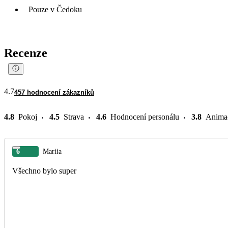
Pouze v Čedoku
Recenze
4.7
457 hodnocení zákazníků
4.8
Pokoj
4.5
Strava
4.6
Hodnocení personálu
3.8
Anima
6
Mariia
Všechno bylo super