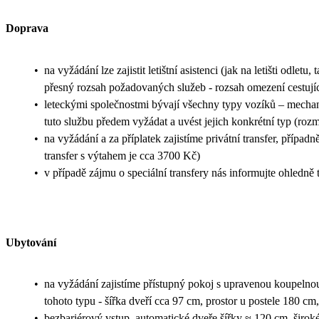
Doprava
•
na vyžádání lze zajistit letištní asistenci (jak na letišti odletu
přesný rozsah požadovaných služeb - rozsah omezení cestujíc
•
leteckými společnostmi bývají všechny typy vozíků – mechani
tuto službu předem vyžádat a uvést jejich konkrétní typ (rozm
•
na vyžádání a za příplatek zajistíme privátní transfer, případ
transfer s výtahem je cca 3700 Kč)
•
v případě zájmu o speciální transfery nás informujte ohledn
Ubytování
•
na vyžádání zajistíme přístupný pokoj s upravenou koupeln
tohoto typu - šířka dveří cca 97 cm, prostor u postele 180 
•
bezbariérový vstup, automatické dveře šířky ≈ 120 cm, širok