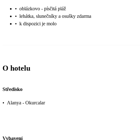
•
oblázkovo - písčitá pláž
•
lehátka, slunečníky a osušky zdarma
•
k dispozici je molo
O hotelu
Středisko
•
Alanya - Okurcalar
Vybavení