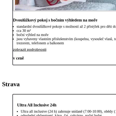
Dvoulůžkový pokoj s bočním výhledem na moře
standardní dvoulůžkové pokoje s možností až 2 přistýlek pro děti d
cca 30 m²
boční výhled na moře
jsou vybaveny vlastním příslušenstvím (koupelna, vysoušeč vlasů, 
trezorem, telefonem a balkonem
zobrazit podrobnosti
v ceně
Strava
Ultra All Inclusive 24h
Ultra all inclusive (24 h) zahrnuje snídaně (7:00-10:00), obědy
odpolední občerstvení, kávu, čaj, cukrárnu, noční bufet