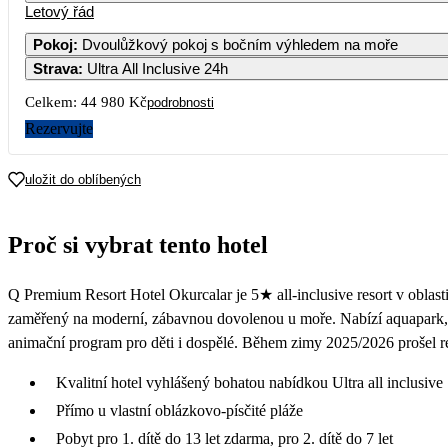
Letový řád
Pokoj
:
Dvoulůžkový pokoj s bočním výhledem na moře
Strava
:
Ultra All Inclusive 24h
3
4
5
6
Celkem:
44 980 Kč
podrobnosti
10
11
12
13
Rezervujte
17
18
19
20
uložit do oblíbených
24
25
26
27
Proč si vybrat tento hotel
15 969
18 149
31
Q Premium Resort Hotel Okurcalar je 5★ all-inclusive resort v oblast
15 259
zaměřený na moderní, zábavnou dovolenou u moře. Nabízí aquapark, n
animační program pro děti i dospělé. Během zimy 2025/2026 prošel re
Kvalitní hotel vyhlášený bohatou nabídkou Ultra all inclusive
Přímo u vlastní oblázkovo-písčité pláže
Pobyt pro 1. dítě do 13 let zdarma, pro 2. dítě do 7 let