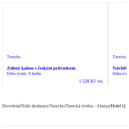
Turecko
Turecko
Zelený kaňon s českým průvodcem
Návštěv
Doba trvání
:
8 hodin
Doba trvá
1 528 Kč
/os.
Dovolená
/
Naše destinace
/
Turecko
/
Turecká riviéra - Alanya
/
Hotel Q 