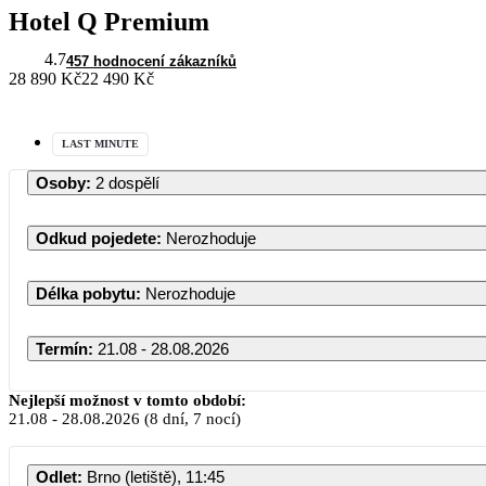
Hotel Q Premium
4.7
457 hodnocení zákazníků
28 890 Kč
22 490 Kč
LAST MINUTE
Osoby
:
2 dospělí
Odkud pojedete
:
Nerozhoduje
Délka pobytu
:
Nerozhoduje
Termín
:
21.08 - 28.08.2026
Srpen 20
Nejlepší možnost v tomto období:
21.08
-
28.08.2026
(8 dní, 7 nocí)
PO
ÚT
ST
ČT
Odlet
:
Brno (letiště), 11:45