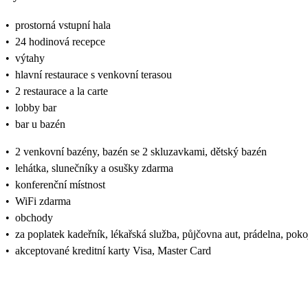
•
prostorná vstupní hala
•
24 hodinová recepce
•
výtahy
•
hlavní restaurace s venkovní terasou
•
2 restaurace a la carte
•
lobby bar
•
bar u bazén
•
2 venkovní bazény, bazén se 2 skluzavkami, dětský bazén
•
lehátka, slunečníky a osušky zdarma
•
konferenční místnost
•
WiFi zdarma
•
obchody
•
za poplatek kadeřník, lékařská služba, půjčovna aut, prádelna, pok
•
akceptované kreditní karty Visa, Master Card