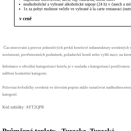
nealkoholické a vybrané alkoholické nápoje (24 h) v časech a m
1x za pobyt možnost večeře ve vybrané à la carte restauraci (nut
v ceně
Čas stravování a provoz jednotlivých prvků hotelové infrastruktury uvedený
sezónnosti, povětrnostních podmínek, požadavků hostů nebo vyšší moci, na které
Informace o oficiální kategorizaci hotelu je v souladu s kategorizací používanou 
udělení konkrétní kategorie.
Polovina hvězdičky uvedená ve slovním popisu může označovat nadhodnocenou 
kategorií.
Kód nabídky:
AYT2QPR
Průměrné teploty - Turecko, Turecká