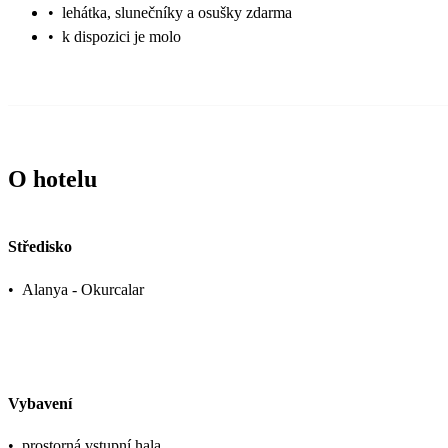
•
lehátka, slunečníky a osušky zdarma
•
k dispozici je molo
O hotelu
Středisko
•
Alanya - Okurcalar
Vybavení
•
prostorná vstupní hala