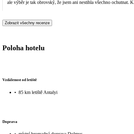
ale výběr je tak obrovský, že jsem ani nestihla všechno ochutnat. Ka
klidně může mít každý den něco jiného. Celkově hotel jednoznačně
spokojenost a rádi bychom se sem někdy vrátili.
Zobrazit všechny recenze
Poloha hotelu
Vzdálenost od letiště
•
85 km letiště Antalyi
Doprava
•
místní hromadná doprava Dolmuş