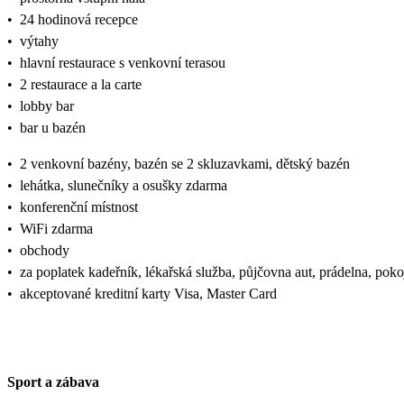
•
24 hodinová recepce
•
výtahy
•
hlavní restaurace s venkovní terasou
•
2 restaurace a la carte
•
lobby bar
•
bar u bazén
•
2 venkovní bazény, bazén se 2 skluzavkami, dětský bazén
•
lehátka, slunečníky a osušky zdarma
•
konferenční místnost
•
WiFi zdarma
•
obchody
•
za poplatek kadeřník, lékařská služba, půjčovna aut, prádelna, pok
•
akceptované kreditní karty Visa, Master Card
Sport a zábava