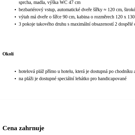
sprcha, madla, výška WC 47 cm
•
bezbariérový vstup, automatické dveře šířky ≈ 120 cm, širok
•
výtah má dveře o šířce 90 cm, kabina o rozměrech 120 x 13
•
3 pokoje takového druhu s maximální obsazeností 2 dospělé o
Okolí
•
hotelová pláž přímo u hotelu, která je dostupná po chodníku 
•
na pláži je dostupné speciální lehátko pro handicapované
Cena zahrnuje