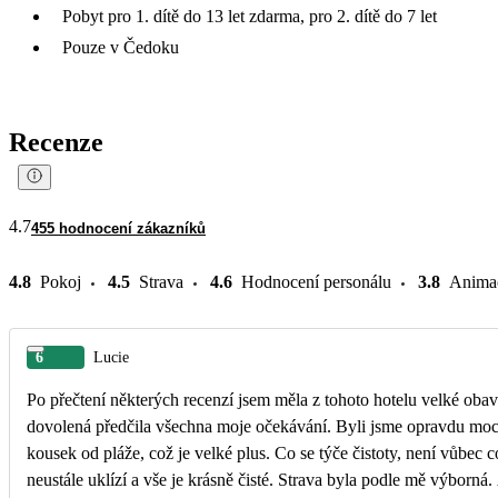
Pobyt pro 1. dítě do 13 let zdarma, pro 2. dítě do 7 let
Pouze v Čedoku
Recenze
4.7
455 hodnocení zákazníků
4.8
Pokoj
4.5
Strava
4.6
Hodnocení personálu
3.8
Anima
6
Lucie
Po přečtení některých recenzí jsem měla z tohoto hotelu velké obavy
dovolená předčila všechna moje očekávání. Byli jsme opravdu moc 
kousek od pláže, což je velké plus. Co se týče čistoty, není vůbec 
neustále uklízí a vše je krásně čisté. Strava byla podle mě výborná. 