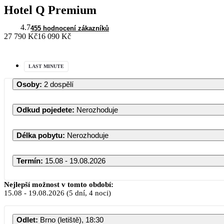
Hotel Q Premium
4.7
455 hodnocení zákazníků
27 790 Kč
16 090 Kč
LAST MINUTE
Osoby
:
2 dospělí
Odkud pojedete
:
Nerozhoduje
Délka pobytu
:
Nerozhoduje
Termín
:
15.08 - 19.08.2026
Srpen 2026
Nejlepší možnost v tomto období:
15.08
-
19.08.2026
(5 dní, 4 noci)
PO
ÚT
ST
ČT
PÁ
Odlet
:
Brno (letiště), 18:30