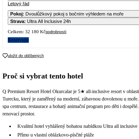
Letový řád
Pokoj
:
Dvoulůžkový pokoj s bočním výhledem na moře
Strava
:
Ultra All Inclusive 24h
3
4
5
6
7
Celkem:
32 180 Kč
podrobnosti
10
11
12
13
14
Rezervujte
22 290
17
18
19
20
21
uložit do oblíbených
21 390
23 390
24
25
26
27
28
Proč si vybrat tento hotel
15 969
18 149
15 069
31
Q Premium Resort Hotel Okurcalar je 5★ all-inclusive resort v oblast
15 259
Turecku, který je zaměřený na moderní, zábavnou dovolenou u moře.
spa centrum, restaurace a bohatý animační program pro děti i dospěl
renovací prostor.
Kvalitní hotel vyhlášený bohatou nabídkou Ultra all inclusive
Přímo u vlastní oblázkovo-písčité pláže