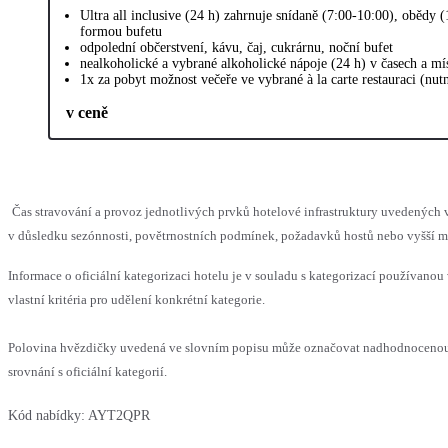
Ultra all inclusive (24 h) zahrnuje snídaně (7:00-10:00), obědy 
formou bufetu
odpolední občerstvení, kávu, čaj, cukrárnu, noční bufet
nealkoholické a vybrané alkoholické nápoje (24 h) v časech a m
1x za pobyt možnost večeře ve vybrané à la carte restauraci (nut
v ceně
Čas stravování a provoz jednotlivých prvků hotelové infrastruktury uvedený
v důsledku sezónnosti, povětrnostních podmínek, požadavků hostů nebo vyšší moc
Informace o oficiální kategorizaci hotelu je v souladu s kategorizací používanou
vlastní kritéria pro udělení konkrétní kategorie.
Polovina hvězdičky uvedená ve slovním popisu může označovat nadhodnoceno
srovnání s oficiální kategorií.
Kód nabídky:
AYT2QPR