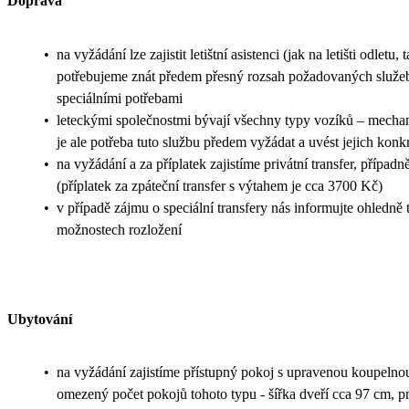
Doprava
•
na vyžádání lze zajistit letištní asistenci (jak na letišti odletu, t
potřebujeme znát předem přesný rozsah požadovaných služeb 
speciálními potřebami
•
leteckými společnostmi bývají všechny typy vozíků – mechan
je ale potřeba tuto službu předem vyžádat a uvést jejich konkr
•
na vyžádání a za příplatek zajistíme privátní transfer, přípa
(příplatek za zpáteční transfer s výtahem je cca 3700 Kč)
•
v případě zájmu o speciální transfery nás informujte ohledně
možnostech rozložení
Ubytování
•
na vyžádání zajistíme přístupný pokoj s upravenou koupelno
omezený počet pokojů tohoto typu - šířka dveří cca 97 cm, p