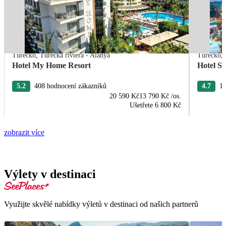
Turecko
,
Turecká riviéra - Alanya
Turecko
,
Hotel My Home Resort
Hotel S
5.2
408 hodnocení zákazníků
4.7
12
20 590 Kč
13 790 Kč
/os.
Ušetřete
6 800 Kč
zobrazit více
Výlety v destinaci
Využijte skvělé nabídky výletů v destinaci od našich partnerů