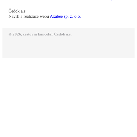
Čedok a.s
Návrh a realizace webu
Axabee sp. z. o.o.
© 2026, cestovní kancelář Čedok a.s.