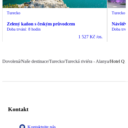
Turecko
Turecko
Zelený kaňon s českým průvodcem
Návštěv
Doba trvání
:
8 hodin
Doba trvá
1 527 Kč
/os.
Dovolená
/
Naše destinace
/
Turecko
/
Turecká riviéra - Alanya
/
Hotel Q A
Kontakt
Kontaktujte nás