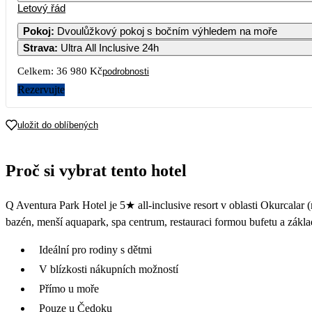
Letový řád
Pokoj
:
Dvoulůžkový pokoj s bočním výhledem na moře
Strava
:
Ultra All Inclusive 24h
Celkem:
36 980 Kč
podrobnosti
Rezervujte
uložit do oblíbených
Proč si vybrat tento hotel
Q Aventura Park Hotel je 5★ all-inclusive resort v oblasti Okurcala
bazén, menší aquapark, spa centrum, restauraci formou bufetu a zákl
Ideální pro rodiny s dětmi
V blízkosti nákupních možností
Přímo u moře
Pouze u Čedoku