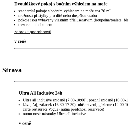
Dvoulůžkový pokoj s bočním výhledem na moře
standardní pokoje s bočním výhledem na moře cca 20 m²
možností přistýlky pro dítě nebo dospělou osobu
pokoje jsou vybaveny vlastním příslušenstvím (koupelna/toaleta, f
trezorem a balkonem
zobrazit podrobnosti
v ceně
Strava
Ultra All Inclusive 24h
Ultra all inclusive snídaně (7:00-10:00), pozdní snídaně (10:00-
káva, čaj, zákusek (16:30-17:30), občerstvení, gözleme (12:00-1
carte restauraci Vogue (nutná předchozí rezervace)
nutno nosit náramky Ultra all inclusive
v ceně