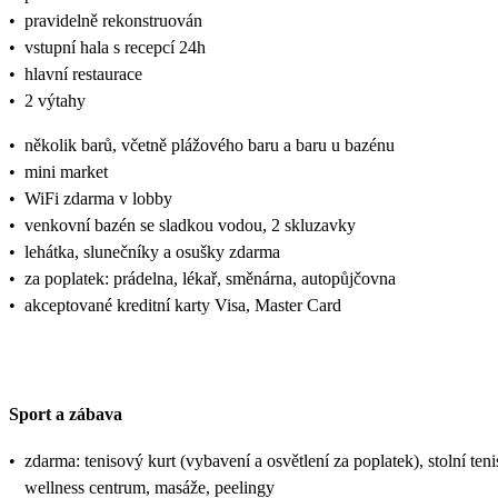
•
pravidelně rekonstruován
•
vstupní hala s recepcí 24h
•
hlavní restaurace
•
2 výtahy
•
několik barů, včetně plážového baru a baru u bazénu
•
mini market
•
WiFi zdarma v lobby
•
venkovní bazén se sladkou vodou, 2 skluzavky
•
lehátka, slunečníky a osušky zdarma
•
za poplatek: prádelna, lékař, směnárna, autopůjčovna
•
akceptované kreditní karty Visa, Master Card
Sport a zábava
•
zdarma: tenisový kurt (vybavení a osvětlení za poplatek), stolní tenis
wellness centrum, masáže, peelingy