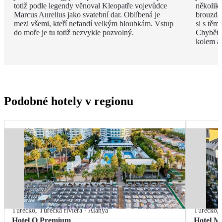
totiž podle legendy věnoval Kleopatře vojevůdce
několik
Marcus Aurelius jako svatební dar. Oblíbená je
brouzdal
mezi všemi, kteří nefandí velkým hloubkám. Vstup
si s těm
do moře je tu totiž nezvykle pozvolný.
Chybět 
kolem a
Podobné hotely v regionu
Turecko
,
Turecká riviéra - Alanya
Turecko
,
Hotel Q Premium
Hotel M