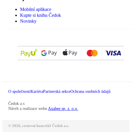
Mobilní aplikace
Kupte si knihu Čedok
Novinky
O společnosti
Kariéra
Partnerská sekce
Ochrana osobních údajů
Čedok a.s
Návrh a realizace webu
Axabee sp. z. o.o.
© 2026, cestovní kancelář Čedok a.s.