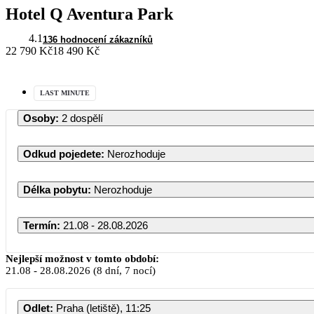
Hotel Q Aventura Park
4.1
136 hodnocení zákazníků
22 790 Kč
18 490 Kč
LAST MINUTE
Osoby
:
2 dospělí
Odkud pojedete
:
Nerozhoduje
Délka pobytu
:
Nerozhoduje
Termín
:
21.08 - 28.08.2026
Nejlepší možnost v tomto období:
21.08
-
28.08.2026
(8 dní, 7 nocí)
Odlet
:
Praha (letiště), 11:25