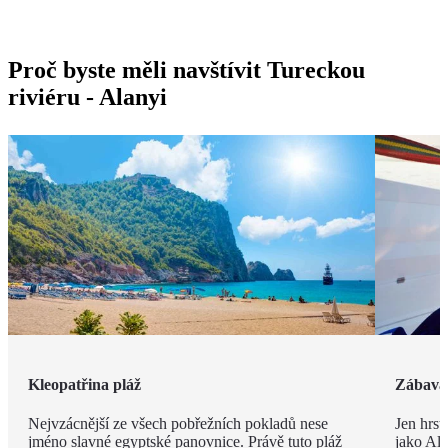
Proč byste měli navštívit Tureckou
riviéru - Alanyi
Kleopatřina pláž
Zábava 
Nejvzácnější ze všech pobřežních pokladů nese
Jen hrst
jméno slavné egyptské panovnice. Právě tuto pláž
jako Ala