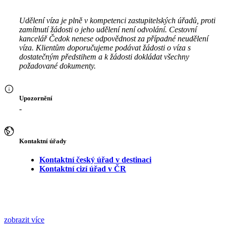
Udělení víza je plně v kompetenci zastupitelských úřadů, proti
zamítnutí žádosti o jeho udělení není odvolání. Cestovní
kancelář Čedok nenese odpovědnost za případné neudělení
víza. Klientům doporučujeme podávat žádosti o víza s
dostatečným předstihem a k žádosti dokládat všechny
požadované dokumenty.
Upozornění
-
Kontaktní úřady
Kontaktní český úřad v destinaci
Kontaktní cizí úřad v ČR
zobrazit více