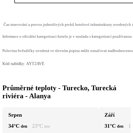
Čas stravování a provoz jednotlivých prvků hotelové infrastruktury uvedených
Informace o oficiální kategorizaci hotelu je v souladu s kategorizací používanou 
Polovina hvězdičky uvedená ve slovním popisu může označovat nadhodnocenou n
Kód nabídky:
AYT2AVE
Průměrné teploty - Turecko, Turecká
riviéra - Alanya
Srpen
Září
34
°C
23
°C
31
°C
1
den
noc
den