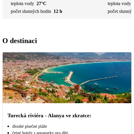
teplota vody
27°C
teplota vody
počet slunných hodin
12 h
počet slunnýc
O destinaci
Turecká riviéra - Alanya ve zkratce:
dlouhé písečné pláže
četné hotely s aquaparky pro děti