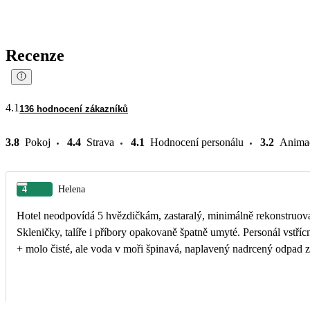
Recenze
4.1
136 hodnocení zákazníků
3.8
Pokoj
4.4
Strava
4.1
Hodnocení personálu
3.2
Anima
4
Helena
Hotel neodpovídá 5 hvězdičkám, zastaralý, minimálně rekonstruovaný
Skleničky, talíře i příbory opakovaně špatně umyté. Personál vstříc
+ molo čisté, ale voda v moři špinavá, naplavený nadrcený odpad z 