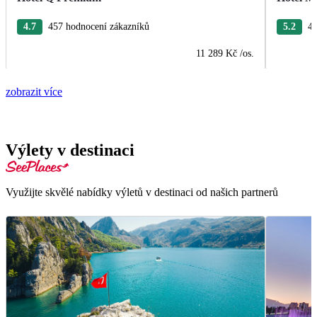
4.7
457 hodnocení zákazníků
5.2
40
11 289 Kč
/os.
zobrazit více
Výlety v destinaci
Využijte skvělé nabídky výletů v destinaci od našich partnerů