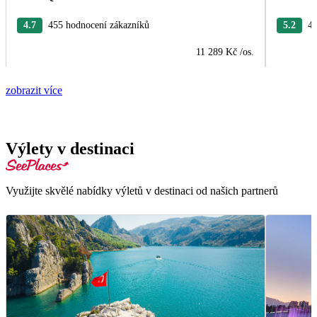
4.7
455 hodnocení zákazníků
5.2
40
11 289 Kč
/os.
zobrazit více
Výlety v destinaci
Využijte skvělé nabídky výletů v destinaci od našich partnerů