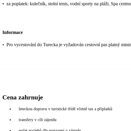
•
za poplatek: kulečník, stolní tenis, vodní sporty na pláži, Spa cen
Informace
•
Pro vycestování do Turecka je vyžadován cestovní pas platný mini
Cena zahrnuje
leteckou dopravu v turistické třídě včetně tax a příplatků
transfery v cíli zájezdu
počet noclehů dle potvrzení o zájezdu