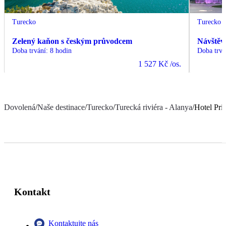
Turecko
Turecko
Zelený kaňon s českým průvodcem
Návštěv
Doba trvání
:
8 hodin
Doba trvá
1 527 Kč
/os.
Dovolená
/
Naše destinace
/
Turecko
/
Turecká riviéra - Alanya
/
Hotel Pri
Kontakt
Kontaktujte nás