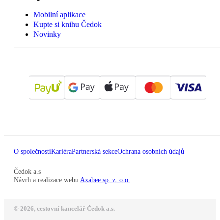
Mobilní aplikace
Kupte si knihu Čedok
Novinky
O společnosti
Kariéra
Partnerská sekce
Ochrana osobních údajů
Čedok a.s
Návrh a realizace webu
Axabee sp. z. o.o.
© 2026, cestovní kancelář Čedok a.s.