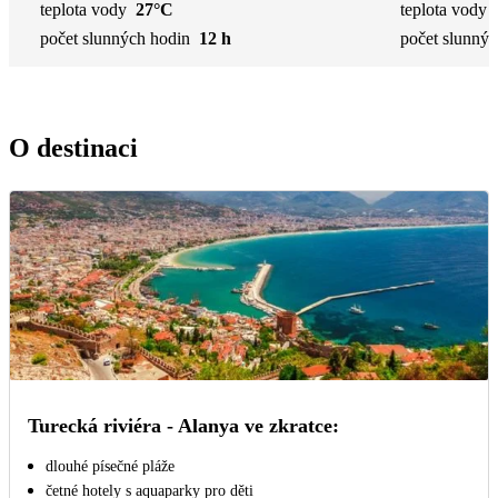
teplota vody
27°C
teplota vody
počet slunných hodin
12 h
počet slunnýc
O destinaci
Turecká riviéra - Alanya ve zkratce:
dlouhé písečné pláže
četné hotely s aquaparky pro děti