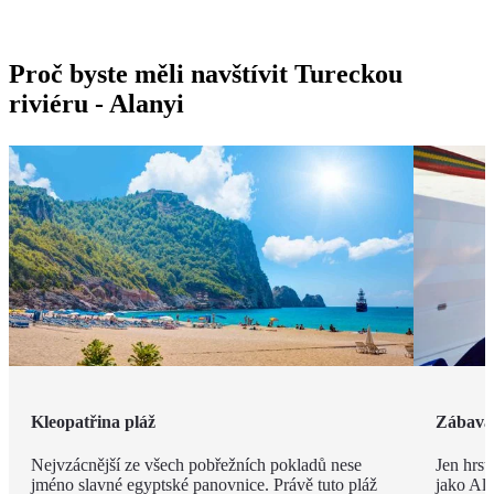
Proč byste měli navštívit Tureckou
riviéru - Alanyi
Kleopatřina pláž
Zábava 
Nejvzácnější ze všech pobřežních pokladů nese
Jen hrst
jméno slavné egyptské panovnice. Právě tuto pláž
jako Ala