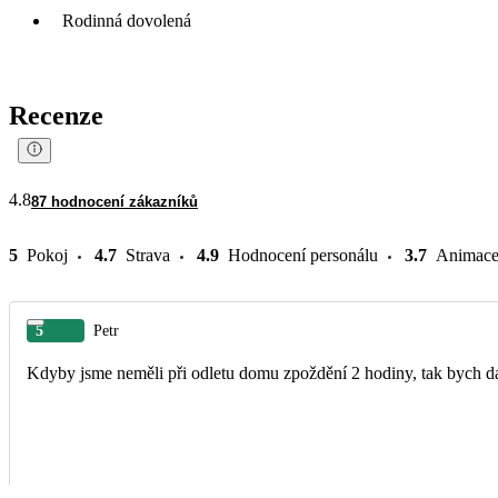
Rodinná dovolená
Recenze
4.8
87 hodnocení zákazníků
5
Pokoj
4.7
Strava
4.9
Hodnocení personálu
3.7
Animac
5
Petr
Kdyby jsme neměli při odletu domu zpoždění 2 hodiny, tak bych dal