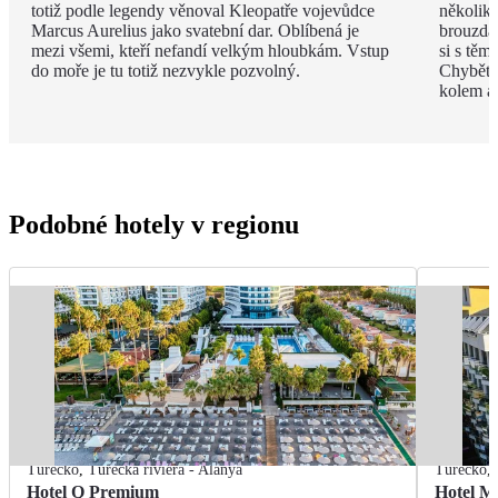
totiž podle legendy věnoval Kleopatře vojevůdce
několik
Marcus Aurelius jako svatební dar. Oblíbená je
brouzdal
mezi všemi, kteří nefandí velkým hloubkám. Vstup
si s těm
do moře je tu totiž nezvykle pozvolný.
Chybět 
kolem a
Podobné hotely v regionu
Turecko
,
Turecká riviéra - Alanya
Turecko
,
Hotel Q Premium
Hotel M