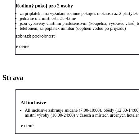
Rodinný pokoj pro 2 osoby
za příplatek a na vyžádání rodinné pokoje s možností až 2 přistýlek 
jedná se o 2 místnosti, 38-42 m²
jsou vybaveny vlastním příslušenstvím (koupelna, vysoušeč vlasů, t
telefonem, za poplatek minibar (doplněn vodou po příjezdu)
zobrazit podrobnosti
v ceně
Strava
All inclusive
All inclusive zahrnuje snídaně (7:00-10:00), obědy (12:30-14:00
místní výroby (10:00-24:00) v časech a místech určených hotel
v ceně