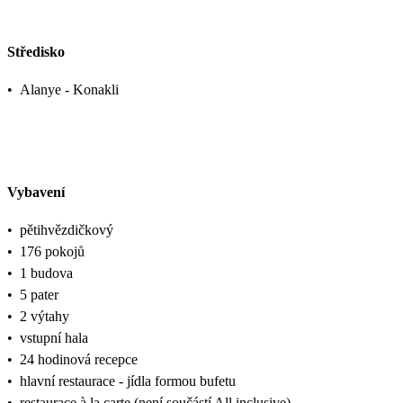
Středisko
•
Alanye - Konakli
Vybavení
•
pětihvězdičkový
•
176 pokojů
•
1 budova
•
5 pater
•
2 výtahy
•
vstupní hala
•
24 hodinová recepce
•
hlavní restaurace - jídla formou bufetu
•
restaurace à la carte (není součástí All inclusive)