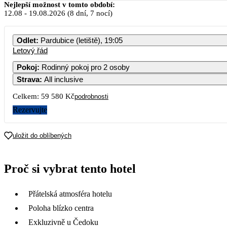
Nejlepší možnost v tomto období:
12.08
-
19.08.2026
(8 dní, 7 nocí)
Odlet
:
Pardubice (letiště), 19:05
Letový řád
Pokoj
:
Rodinný pokoj pro 2 osoby
Strava
:
All inclusive
Celkem:
59 580 Kč
podrobnosti
Rezervujte
uložit do oblíbených
Proč si vybrat tento hotel
Přátelská atmosféra hotelu
Poloha blízko centra
Exkluzivně u Čedoku