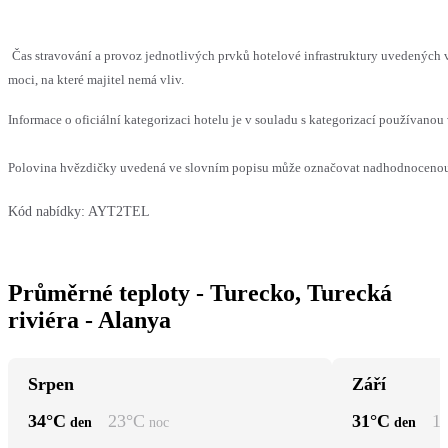
Čas stravování a provoz jednotlivých prvků hotelové infrastruktury uvedenýc
moci, na které majitel nemá vliv.
Informace o oficiální kategorizaci hotelu je v souladu s kategorizací používanou 
Polovina hvězdičky uvedená ve slovním popisu může označovat nadhodnocenou n
Kód nabídky:
AYT2TEL
Průměrné teploty - Turecko, Turecká
riviéra - Alanya
Srpen
Září
34
°C
23
°C
31
°C
1
den
noc
den