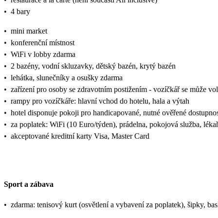
•
4 bary
•
mini market
•
konferenční místnost
•
WiFi v lobby zdarma
•
2 bazény, vodní skluzavky, dětský bazén, krytý bazén
•
lehátka, slunečníky a osušky zdarma
•
zařízení pro osoby se zdravotním postižením - vozíčkář se může vol
•
rampy pro vozíčkáře: hlavní vchod do hotelu, hala a výtah
•
hotel disponuje pokoji pro handicapované, nutné ověřené dostupnos
•
za poplatek: WiFi (10 Euro/týden), prádelna, pokojová služba, léka
•
akceptované kreditní karty Visa, Master Card
Sport a zábava
•
zdarma: tenisový kurt (osvětlení a vybavení za poplatek), šipky, bas