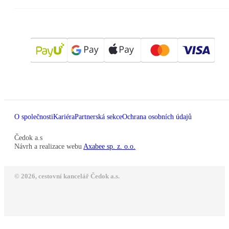
O společnosti
Kariéra
Partnerská sekce
Ochrana osobních údajů
Čedok a.s
Návrh a realizace webu
Axabee sp. z. o.o.
© 2026, cestovní kancelář Čedok a.s.