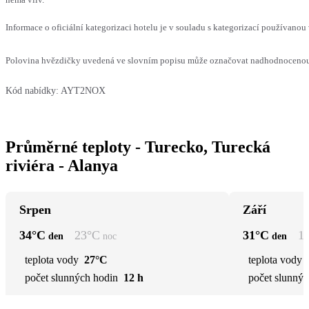
Informace o oficiální kategorizaci hotelu je v souladu s kategorizací používanou 
Polovina hvězdičky uvedená ve slovním popisu může označovat nadhodnocenou n
Kód nabídky:
AYT2NOX
Průměrné teploty - Turecko, Turecká
riviéra - Alanya
Srpen
Září
34
°C
23
°C
31
°C
1
den
noc
den
teplota vody
27°C
teplota vody
počet slunných hodin
12 h
počet slunnýc