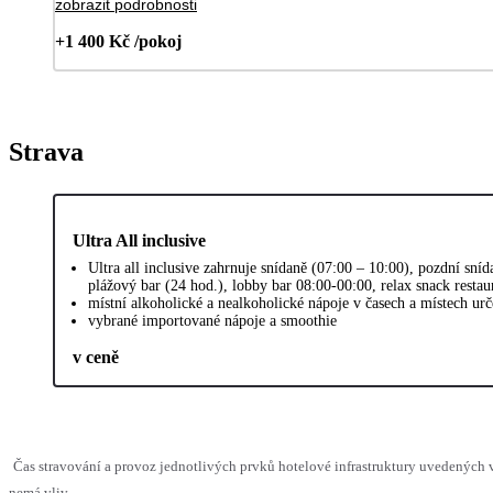
zobrazit podrobnosti
+1 400 Kč /pokoj
Strava
Ultra All inclusive
Ultra all inclusive zahrnuje snídaně (07:00 – 10:00), pozdní sn
plážový bar (24 hod.), lobby bar 08:00-00:00, relax snack resta
místní alkoholické a nealkoholické nápoje v časech a místech ur
vybrané importované nápoje a smoothie
v ceně
Čas stravování a provoz jednotlivých prvků hotelové infrastruktury uvedených
nemá vliv.