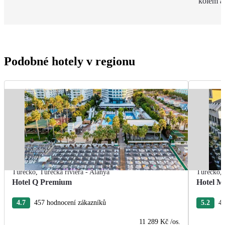
kolem a
Podobné hotely v regionu
Turecko
,
Turecká riviéra - Alanya
Turecko
,
Hotel Q Premium
Hotel M
4.7
457 hodnocení zákazníků
5.2
40
11 289 Kč
/os.