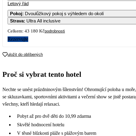
Letový řád
Pokoj
:
Dvoulůžkový pokoj s výhledem do okolí
Strava
:
Ultra All inclusive
Celkem:
43 180 Kč
podrobnosti
Rezervujte
uložit do oblíbených
Proč si vybrat tento hotel
Nechte se unést prázdninovým šílenstvím! Ohromující poloha u moře, 
se skluzavkami, sportovními aktivitami a večerní show se jistě posta
všechny, kteří hledají relaxaci.
Pobyt až pro dvě děti do 10,99 zdarma
Skvělé hodnocení hotelu
V těsné blízkosti pláže s plážovým barem