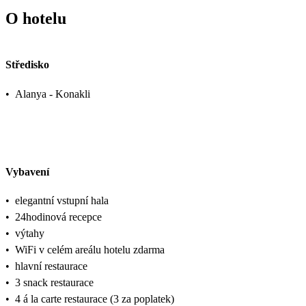
O hotelu
Středisko
•
Alanya - Konakli
Vybavení
•
elegantní vstupní hala
•
24hodinová recepce
•
výtahy
•
WiFi v celém areálu hotelu zdarma
•
hlavní restaurace
•
3 snack restaurace
•
4 á la carte restaurace (3 za poplatek)