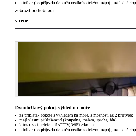
minibar (po příjezdu doplněn nealkoholickými nápoji, následně do
zobrazit podrobnosti
v ceně
Dvoulůžkový pokoj, výhled na moře
za příplatek pokoje s výhledem na moře, s možností až 2 přistýlek
mají vlastní příslušenství (koupelna, toaleta, sprcha, fén)
klimatizaci, telefon, SAT/TV, WiFi zdarma
minibar (po příjezdu doplněn nealkoholickými nápoji, následně do