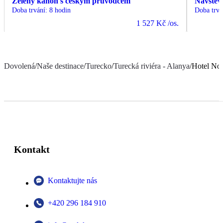
Zelený kaňon s českým průvodcem
Návštěv
Doba trvání
:
8 hodin
Doba trvá
1 527 Kč
/os.
Dovolená
/
Naše destinace
/
Turecko
/
Turecká riviéra - Alanya
/
Hotel No
Kontakt
Kontaktujte nás
+420 296 184 910