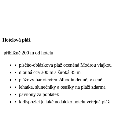
Hotelová pláž
přibližně 200 m od hotelu
•
písčito-oblázková pláž oceněná Modrou vlajkou
•
dlouhá cca 300 m a široká 35 m
•
plážový bar otevřen 24hodin denně, v ceně
•
lehátka, slunečníky a osušky na pláži zdarma
•
pavilony za poplatek
•
k dispozici je také nedaleko hotelu veřejná pláž