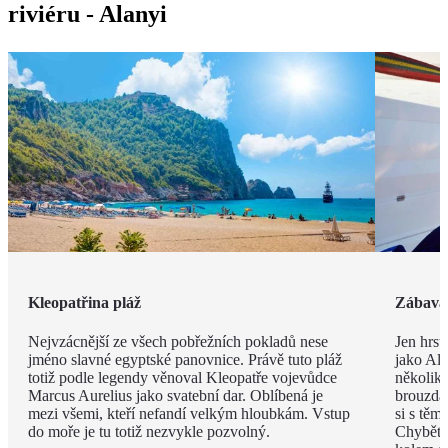
riviéru - Alanyi
Kleopatřina pláž
Zábava 
Nejvzácnější ze všech pobřežních pokladů nese
Jen hrst
jméno slavné egyptské panovnice. Právě tuto pláž
jako Ala
totiž podle legendy věnoval Kleopatře vojevůdce
několik
Marcus Aurelius jako svatební dar. Oblíbená je
brouzdal
mezi všemi, kteří nefandí velkým hloubkám. Vstup
si s těm
do moře je tu totiž nezvykle pozvolný.
Chybět 