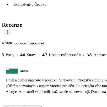
Exkluzivně u Čedoku
Recenze
4.8
400 hodnocení zákazníků
5
Pokoj
4.6
Strava
4.7
Hodnocení personálu
3.5
Animac
6
Milan
Hotel a čistota naprosto v pořádku. Stravování, množství a druhy j
písčitá s pozvolným vstupem vhodná pro děti. Od delegáta více informací o konkrétním hotelu odjezdy dolmuše přímo od hotelů možné v určitých hodinách jak do Konakli tak i do
Alanye. Animátoři velmi milí snaží se ale nic nevnucují. Dovolená 