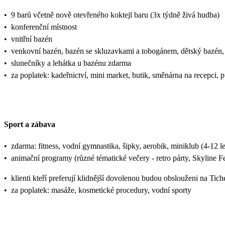
•
9 barů včetně nově otevřeného koktejl baru (3x týdně živá hudba)
•
konferenční místnost
•
vnitřní bazén
•
venkovní bazén, bazén se skluzavkami a tobogánem, dětský bazén,
•
slunečníky a lehátka u bazénu zdarma
•
za poplatek: kadeřnictví, mini market, butik, směnárna na recepci, 
Sport a zábava
•
zdarma: fitness, vodní gymnastika, šipky, aerobik, miniklub (4-12 let)
•
animační programy (různé tématické večery - retro párty, Skyline F
•
klienti kteří preferují klidnější dovolenou budou obslouženi na Tich
•
za poplatek: masáže, kosmetické procedury, vodní sporty