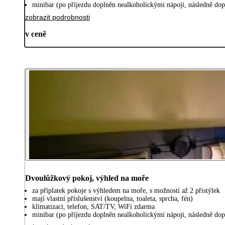
minibar (po příjezdu doplněn nealkoholickými nápoji, následně do
zobrazit podrobnosti
v ceně
Dvoulůžkový pokoj, výhled na moře
za příplatek pokoje s výhledem na moře, s možností až 2 přistýlek
mají vlastní příslušenství (koupelna, toaleta, sprcha, fén)
klimatizaci, telefon, SAT/TV, WiFi zdarma
minibar (po příjezdu doplněn nealkoholickými nápoji, následně do