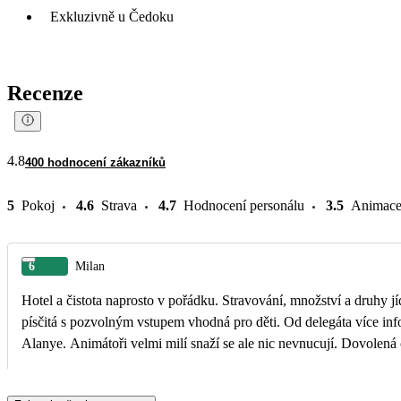
Exkluzivně u Čedoku
Recenze
4.8
400 hodnocení zákazníků
5
Pokoj
4.6
Strava
4.7
Hodnocení personálu
3.5
Animac
6
Milan
Hotel a čistota naprosto v pořádku. Stravování, množství a druhy j
písčitá s pozvolným vstupem vhodná pro děti. Od delegáta více informací o konkrétním hotelu odjezdy dolmuše přímo od hotelů možné v určitých hodinách jak do Konakli tak i do
Alanye. Animátoři velmi milí snaží se ale nic nevnucují. Dovolená 