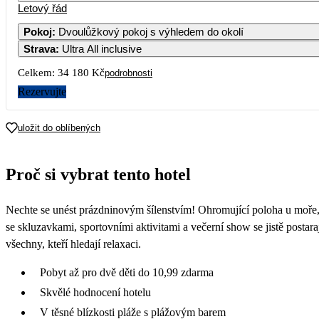
Letový řád
Pokoj
:
Dvoulůžkový pokoj s výhledem do okolí
Strava
:
Ultra All inclusive
Celkem:
34 180 Kč
podrobnosti
Rezervujte
uložit do oblíbených
Proč si vybrat tento hotel
Nechte se unést prázdninovým šílenstvím! Ohromující poloha u moře, 
se skluzavkami, sportovními aktivitami a večerní show se jistě posta
všechny, kteří hledají relaxaci.
Pobyt až pro dvě děti do 10,99 zdarma
Skvělé hodnocení hotelu
V těsné blízkosti pláže s plážovým barem