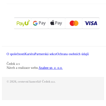
O společnosti
Kariéra
Partnerská sekce
Ochrana osobních údajů
Čedok a.s
Návrh a realizace webu
Axabee sp. z. o.o.
© 2026, cestovní kancelář Čedok a.s.