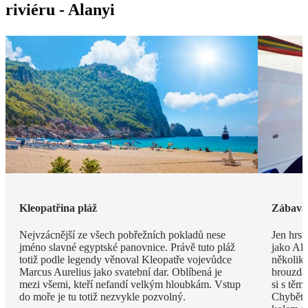
riviéru - Alanyi
Kleopatřina pláž
Zábava 
Nejvzácnější ze všech pobřežních pokladů nese
Jen hrst
jméno slavné egyptské panovnice. Právě tuto pláž
jako Ala
totiž podle legendy věnoval Kleopatře vojevůdce
několik
Marcus Aurelius jako svatební dar. Oblíbená je
brouzdal
mezi všemi, kteří nefandí velkým hloubkám. Vstup
si s těm
do moře je tu totiž nezvykle pozvolný.
Chybět 