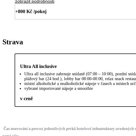
zobrazit podrobnosti
+800 Kč /pokoj
Strava
Ultra All inclusive
Ultra all inclusive zahrnuje snídaně (07:00 – 10:00), pozdní sn
plážový bar (24 hod.), lobby bar 08:00-00:00, relax snack resta
místní alkoholické a nealkoholické nápoje v časech a místech ur
vybrané importované nápoje a smoothie
v ceně
Čas stravování a provoz jednotlivých prvků hotelové infrastruktury uvedených
nemá vliv.