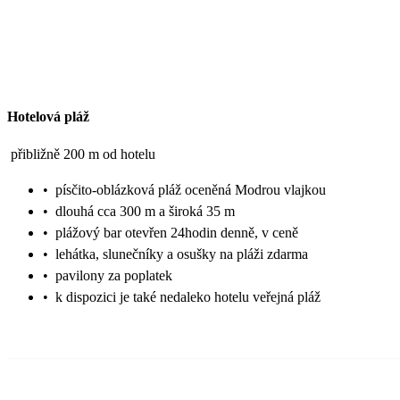
Hotelová pláž
přibližně 200 m od hotelu
•
písčito-oblázková pláž oceněná Modrou vlajkou
•
dlouhá cca 300 m a široká 35 m
•
plážový bar otevřen 24hodin denně, v ceně
•
lehátka, slunečníky a osušky na pláži zdarma
•
pavilony za poplatek
•
k dispozici je také nedaleko hotelu veřejná pláž