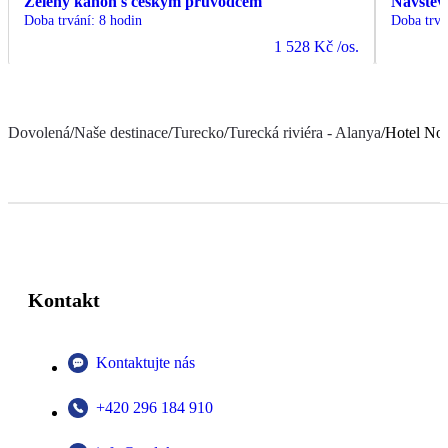
Zelený kaňon s českým průvodcem
Návštěv
Doba trvání
:
8 hodin
Doba trvá
1 528 Kč
/os.
Dovolená
/
Naše destinace
/
Turecko
/
Turecká riviéra - Alanya
/
Hotel No
Kontakt
Kontaktujte nás
+420 296 184 910