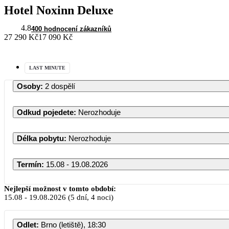
Hotel Noxinn Deluxe
4.8
400 hodnocení zákazníků
27 290 Kč
17 090 Kč
LAST MINUTE
Osoby
:
2 dospělí
Odkud pojedete
:
Nerozhoduje
Délka pobytu
:
Nerozhoduje
Termín
:
15.08 - 19.08.2026
Nejlepší možnost v tomto období:
15.08
-
19.08.2026
(5 dní, 4 noci)
Odlet
:
Brno (letiště), 18:30