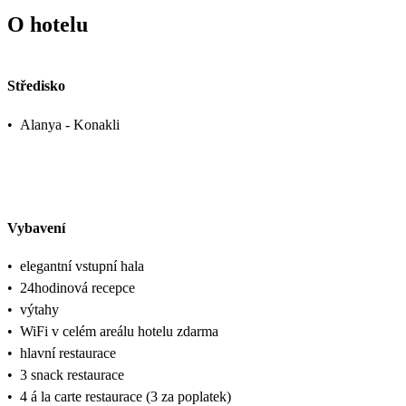
O hotelu
Středisko
•
Alanya - Konakli
Vybavení
•
elegantní vstupní hala
•
24hodinová recepce
•
výtahy
•
WiFi v celém areálu hotelu zdarma
•
hlavní restaurace
•
3 snack restaurace
•
4 á la carte restaurace (3 za poplatek)