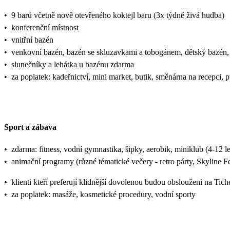
•
9 barů včetně nově otevřeného koktejl baru (3x týdně živá hudba)
•
konferenční místnost
•
vnitřní bazén
•
venkovní bazén, bazén se skluzavkami a tobogánem, dětský bazén,
•
slunečníky a lehátka u bazénu zdarma
•
za poplatek: kadeřnictví, mini market, butik, směnárna na recepci, 
Sport a zábava
•
zdarma: fitness, vodní gymnastika, šipky, aerobik, miniklub (4-12 let)
•
animační programy (různé tématické večery - retro párty, Skyline F
•
klienti kteří preferují klidnější dovolenou budou obslouženi na Tich
•
za poplatek: masáže, kosmetické procedury, vodní sporty