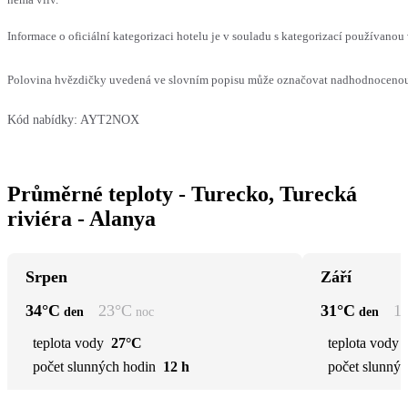
Informace o oficiální kategorizaci hotelu je v souladu s kategorizací používanou 
Polovina hvězdičky uvedená ve slovním popisu může označovat nadhodnocenou n
Kód nabídky:
AYT2NOX
Průměrné teploty - Turecko, Turecká
riviéra - Alanya
Srpen
Září
34
°C
23
°C
31
°C
1
den
noc
den
teplota vody
27°C
teplota vody
počet slunných hodin
12 h
počet slunnýc