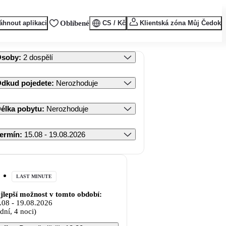
áhnout aplikaci
Oblíbené
CS / Kč
Klientská zóna Můj Čedok
Osoby
:
2 dospělí
dkud pojedete
:
Nerozhoduje
élka pobytu
:
Nerozhoduje
ermín
:
15.08 - 19.08.2026
LAST MINUTE
jlepší možnost v tomto období:
.08
-
19.08.2026
 dní, 4 noci)