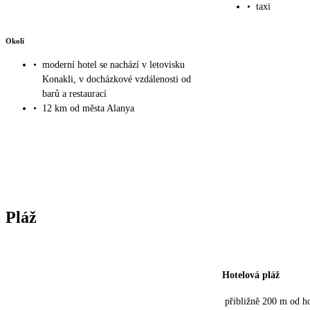
•
taxi
Okolí
•
moderní hotel se nachází v letovisku
Konakli, v docházkové vzdálenosti od
barů a restaurací
•
12 km od města Alanya
Pláž
Hotelová pláž
přibližně 200 m od h