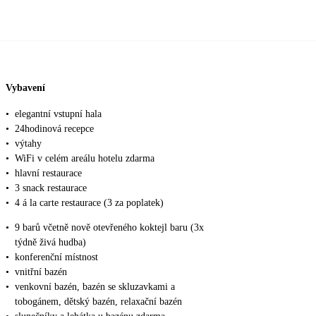
Vybavení
•
elegantní vstupní hala
•
24hodinová recepce
•
výtahy
•
WiFi v celém areálu hotelu zdarma
•
hlavní restaurace
•
3 snack restaurace
•
4 á la carte restaurace (3 za poplatek)
•
9 barů včetně nově otevřeného koktejl baru (3x
týdně živá hudba)
•
konferenční místnost
•
vnitřní bazén
•
venkovní bazén, bazén se skluzavkami a
tobogánem, dětský bazén, relaxační bazén