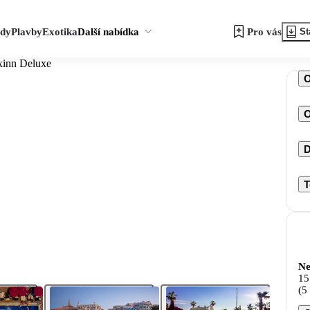
zdy
Plavby
Exotika
Další nabídka
Pro vás
St
xinn Deluxe
O
D
T
Ne
15
(5