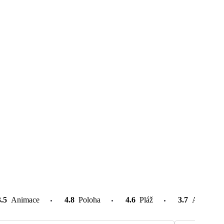
3.5
Animace
4.8
Poloha
4.6
Pláž
3.7
Atrakce v