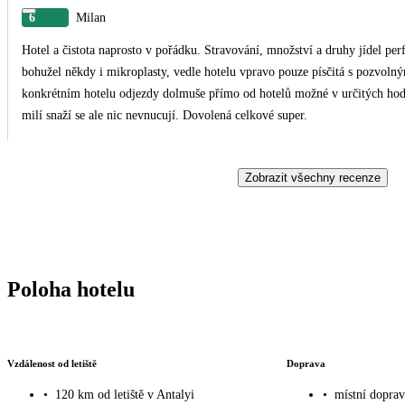
6
Milan
Hotel a čistota naprosto v pořádku. Stravování, množství a druhy jídel per
bohužel někdy i mikroplasty, vedle hotelu vpravo pouze písčitá s pozvolným vstupem vhodná pr
konkrétním hotelu odjezdy dolmuše přímo od hotelů možné v určitých hod
milí snaží se ale nic nevnucují. Dovolená celkové super.
Zobrazit všechny recenze
Poloha hotelu
Vzdálenost od letiště
Doprava
•
120 km od letiště v Antalyi
•
místní doprav