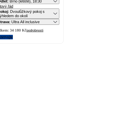
dlet
:
Brno (letiště), 18:30
tový řád
okoj
:
Dvoulůžkový pokoj s
ýhledem do okolí
trava
:
Ultra All inclusive
lkem:
34 180 Kč
podrobnosti
zervujte