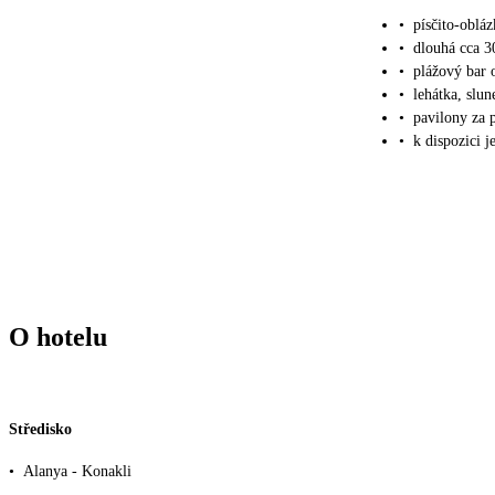
•
písčito-oblá
•
dlouhá cca 3
•
plážový bar 
•
lehátka, slu
•
pavilony za 
•
k dispozici j
O hotelu
Středisko
•
Alanya - Konakli