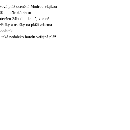
zková pláž oceněná Modrou vlajkou
00 m a široká 35 m
otevřen 24hodin denně, v ceně
nečníky a osušky na pláži zdarma
poplatek
e také nedaleko hotelu veřejná pláž