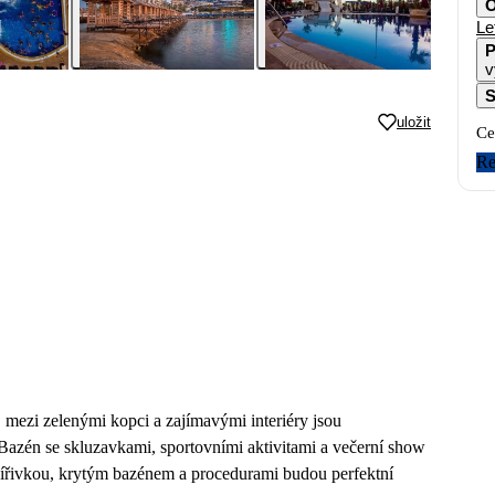
O
Le
P
v
S
uložit
Ce
Re
 mezi zelenými kopci a zajímavými interiéry jsou
 Bazén se skluzavkami, sportovními aktivitami a večerní show
s vířivkou, krytým bazénem a procedurami budou perfektní