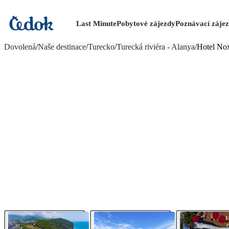
Last Minute
Pobytové zájezdy
Poznávací záje
více fotografií (36)
Dovolená
/
Naše destinace
/
Turecko
/
Turecká riviéra - Alanya
/
Hotel No