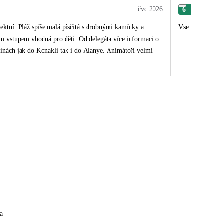
čvc 2026
6
Kat
fektní. Pláž spíše malá písčitá s drobnými kamínky a
Vse supet
o děti. Od delegáta více informací o
inách jak do Konakli tak i do Alanye. Animátoři velmi
a