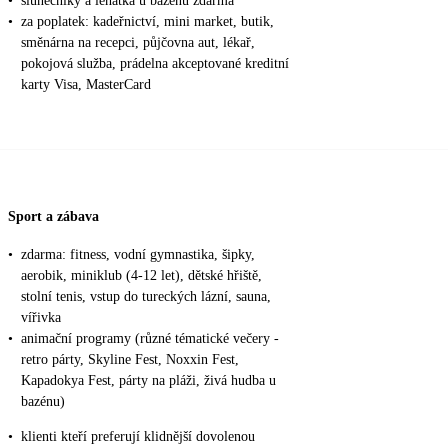
•
slunečníky a lehátka u bazénu zdarma
•
za poplatek: kadeřnictví, mini market, butik,
směnárna na recepci, půjčovna aut, lékař,
pokojová služba, prádelna akceptované kreditní
karty Visa, MasterCard
Sport a zábava
•
zdarma: fitness, vodní gymnastika, šipky,
aerobik, miniklub (4-12 let), dětské hřiště,
stolní tenis, vstup do tureckých lázní, sauna,
vířivka
•
animační programy (různé tématické večery -
retro párty, Skyline Fest, Noxxin Fest,
Kapadokya Fest, párty na pláži, živá hudba u
bazénu)
•
klienti kteří preferují klidnější dovolenou