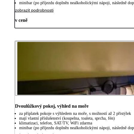
minibar (po příjezdu doplněn nealkoholickými nápoji, následně do
zobrazit podrobnosti
v ceně
Dvoulůžkový pokoj, výhled na moře
za příplatek pokoje s výhledem na moře, s možností až 2 přistýlek
mají vlastní příslušenství (koupelna, toaleta, sprcha, fén)
klimatizaci, telefon, SAT/TV, WiFi zdarma
minibar (po příjezdu doplněn nealkoholickými nápoji, následně do