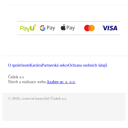
O společnosti
Kariéra
Partnerská sekce
Ochrana osobních údajů
Čedok a.s
Návrh a realizace webu
Axabee sp. z. o.o.
© 2026, cestovní kancelář Čedok a.s.