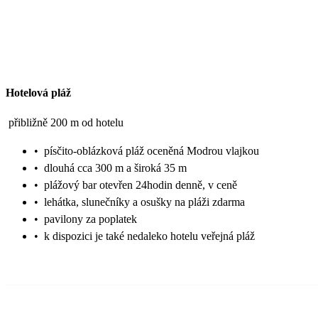
Hotelová pláž
přibližně 200 m od hotelu
•
písčito-oblázková pláž oceněná Modrou vlajkou
•
dlouhá cca 300 m a široká 35 m
•
plážový bar otevřen 24hodin denně, v ceně
•
lehátka, slunečníky a osušky na pláži zdarma
•
pavilony za poplatek
•
k dispozici je také nedaleko hotelu veřejná pláž