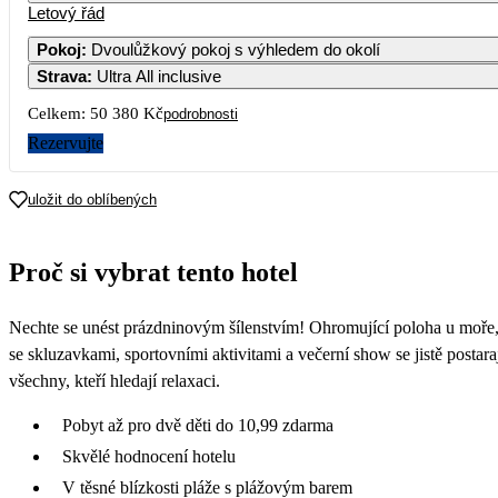
Letový řád
Pokoj
:
Dvoulůžkový pokoj s výhledem do okolí
Strava
:
Ultra All inclusive
Celkem:
50 380 Kč
podrobnosti
Rezervujte
uložit do oblíbených
Proč si vybrat tento hotel
Nechte se unést prázdninovým šílenstvím! Ohromující poloha u moře, 
se skluzavkami, sportovními aktivitami a večerní show se jistě posta
všechny, kteří hledají relaxaci.
Pobyt až pro dvě děti do 10,99 zdarma
Skvělé hodnocení hotelu
V těsné blízkosti pláže s plážovým barem