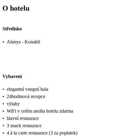
O hotelu
Středisko
•
Alanya - Konakli
Vybavení
•
elegantní vstupní hala
•
24hodinová recepce
•
výtahy
•
WiFi v celém areálu hotelu zdarma
•
hlavní restaurace
•
3 snack restaurace
•
4 á la carte restaurace (3 za poplatek)