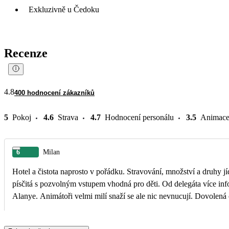
Exkluzivně u Čedoku
Recenze
4.8
400 hodnocení zákazníků
5
Pokoj
4.6
Strava
4.7
Hodnocení personálu
3.5
Animac
6
Milan
Hotel a čistota naprosto v pořádku. Stravování, množství a druhy j
písčitá s pozvolným vstupem vhodná pro děti. Od delegáta více informací o konkrétním hotelu odjezdy dolmuše přímo od hotelů možné v určitých hodinách jak do Konakli tak i do
Alanye. Animátoři velmi milí snaží se ale nic nevnucují. Dovolená 