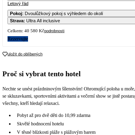
Letový řád
Pokoj
:
Dvoulůžkový pokoj s výhledem do okolí
Strava
:
Ultra All inclusive
Celkem:
40 580 Kč
podrobnosti
Rezervujte
uložit do oblíbených
Proč si vybrat tento hotel
Nechte se unést prázdninovým šílenstvím! Ohromující poloha u moře, 
se skluzavkami, sportovními aktivitami a večerní show se jistě posta
všechny, kteří hledají relaxaci.
Pobyt až pro dvě děti do 10,99 zdarma
Skvělé hodnocení hotelu
V těsné blízkosti pláže s plážovým barem