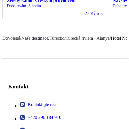
Zelený kaňon s českým průvodcem
Návštěv
Doba trvání
:
8 hodin
Doba trvá
1 527 Kč
/os.
Dovolená
/
Naše destinace
/
Turecko
/
Turecká riviéra - Alanya
/
Hotel No
Kontakt
Kontaktujte nás
+420 296 184 910