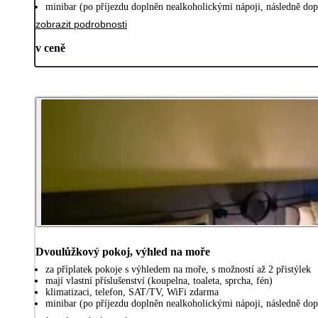
minibar (po příjezdu doplněn nealkoholickými nápoji, následně do
zobrazit podrobnosti
v ceně
Dvoulůžkový pokoj, výhled na moře
za příplatek pokoje s výhledem na moře, s možností až 2 přistýlek
mají vlastní příslušenství (koupelna, toaleta, sprcha, fén)
klimatizaci, telefon, SAT/TV, WiFi zdarma
minibar (po příjezdu doplněn nealkoholickými nápoji, následně do