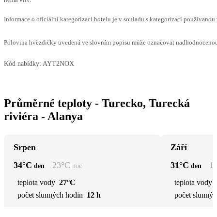
Informace o oficiální kategorizaci hotelu je v souladu s kategorizací používanou 
Polovina hvězdičky uvedená ve slovním popisu může označovat nadhodnocenou n
Kód nabídky:
AYT2NOX
Průměrné teploty - Turecko, Turecká
riviéra - Alanya
Srpen
Září
34
°C
23
°C
31
°C
1
den
noc
den
teplota vody
27°C
teplota vody
počet slunných hodin
12 h
počet slunnýc