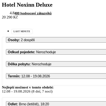
Hotel Noxinn Deluxe
4.8
400 hodnocení zákazníků
20 290 Kč
LAST MINUTE
Osoby
:
2 dospělí
Odkud pojedete
:
Nerozhoduje
Délka pobytu
:
Nerozhoduje
Termín
:
12.08 - 19.08.2026
Nejlepší možnost v tomto období:
12.08
-
19.08.2026
(8 dní, 7 nocí)
Odlet
:
Brno (letiště), 18:20