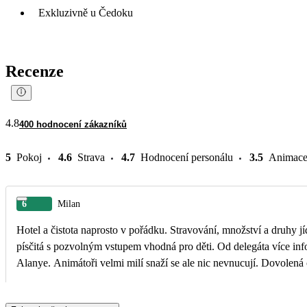
Exkluzivně u Čedoku
Recenze
4.8
400 hodnocení zákazníků
5
Pokoj
4.6
Strava
4.7
Hodnocení personálu
3.5
Animac
6
Milan
Hotel a čistota naprosto v pořádku. Stravování, množství a druhy j
písčitá s pozvolným vstupem vhodná pro děti. Od delegáta více informací o konkrétním hotelu odjezdy dolmuše přímo od hotelů možné v určitých hodinách jak do Konakli tak i do
Alanye. Animátoři velmi milí snaží se ale nic nevnucují. Dovolená 