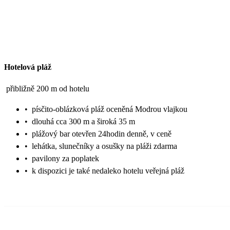
Hotelová pláž
přibližně 200 m od hotelu
•
písčito-oblázková pláž oceněná Modrou vlajkou
•
dlouhá cca 300 m a široká 35 m
•
plážový bar otevřen 24hodin denně, v ceně
•
lehátka, slunečníky a osušky na pláži zdarma
•
pavilony za poplatek
•
k dispozici je také nedaleko hotelu veřejná pláž