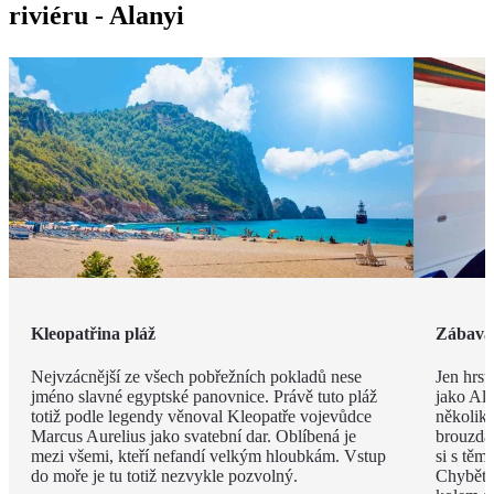
riviéru - Alanyi
Kleopatřina pláž
Zábava 
Nejvzácnější ze všech pobřežních pokladů nese
Jen hrst
jméno slavné egyptské panovnice. Právě tuto pláž
jako Ala
totiž podle legendy věnoval Kleopatře vojevůdce
několik
Marcus Aurelius jako svatební dar. Oblíbená je
brouzdal
mezi všemi, kteří nefandí velkým hloubkám. Vstup
si s těm
do moře je tu totiž nezvykle pozvolný.
Chybět 