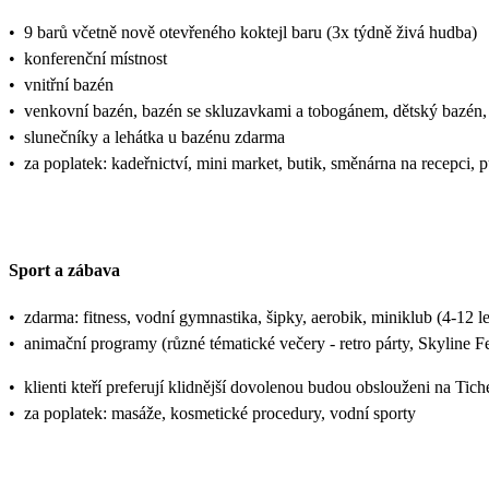
•
9 barů včetně nově otevřeného koktejl baru (3x týdně živá hudba)
•
konferenční místnost
•
vnitřní bazén
•
venkovní bazén, bazén se skluzavkami a tobogánem, dětský bazén,
•
slunečníky a lehátka u bazénu zdarma
•
za poplatek: kadeřnictví, mini market, butik, směnárna na recepci, 
Sport a zábava
•
zdarma: fitness, vodní gymnastika, šipky, aerobik, miniklub (4-12 let)
•
animační programy (různé tématické večery - retro párty, Skyline F
•
klienti kteří preferují klidnější dovolenou budou obslouženi na Tich
•
za poplatek: masáže, kosmetické procedury, vodní sporty