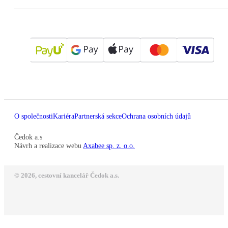
O společnosti
Kariéra
Partnerská sekce
Ochrana osobních údajů
Čedok a.s
Návrh a realizace webu
Axabee sp. z. o.o.
© 2026, cestovní kancelář Čedok a.s.