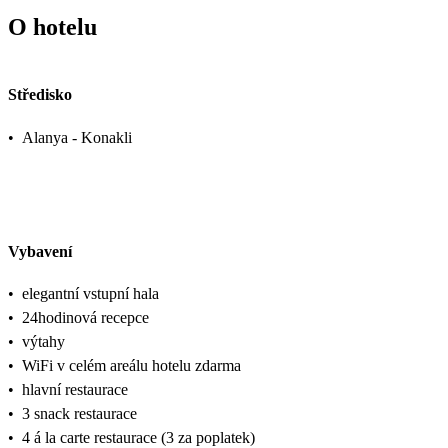
O hotelu
Středisko
•
Alanya - Konakli
Vybavení
•
elegantní vstupní hala
•
24hodinová recepce
•
výtahy
•
WiFi v celém areálu hotelu zdarma
•
hlavní restaurace
•
3 snack restaurace
•
4 á la carte restaurace (3 za poplatek)