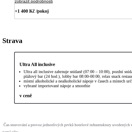
zobrazit podrobnosti
+1 400 Kč /pokoj
Strava
Ultra All inclusive
Ultra all inclusive zahrnuje snídaně (07:00 – 10:00), pozdní sn
plážový bar (24 hod.), lobby bar 08:00-00:00, relax snack resta
místní alkoholické a nealkoholické nápoje v časech a místech ur
vybrané importované nápoje a smoothie
v ceně
Čas stravování a provoz jednotlivých prvků hotelové infrastruktury uvedených
nemá vliv.