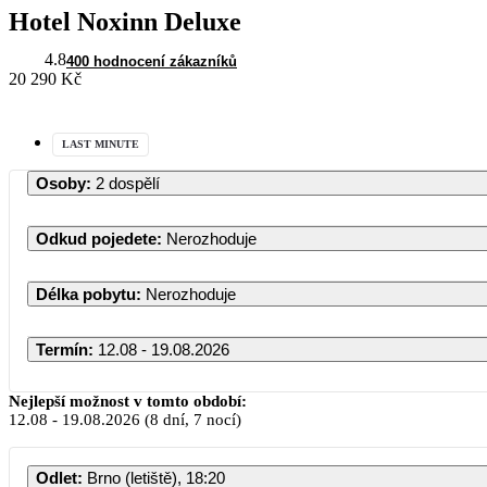
Hotel Noxinn Deluxe
4.8
400 hodnocení zákazníků
20 290 Kč
LAST MINUTE
Osoby
:
2 dospělí
Odkud pojedete
:
Nerozhoduje
Délka pobytu
:
Nerozhoduje
Termín
:
12.08 - 19.08.2026
Nejlepší možnost v tomto období:
12.08
-
19.08.2026
(8 dní, 7 nocí)
Odlet
:
Brno (letiště), 18:20