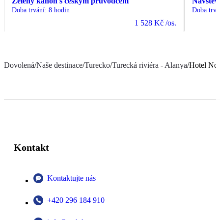
Zelený kaňon s českým průvodcem
Návštěv
Doba trvání
:
8 hodin
Doba trvá
1 528 Kč
/os.
Dovolená
/
Naše destinace
/
Turecko
/
Turecká riviéra - Alanya
/
Hotel No
Kontakt
Kontaktujte nás
+420 296 184 910