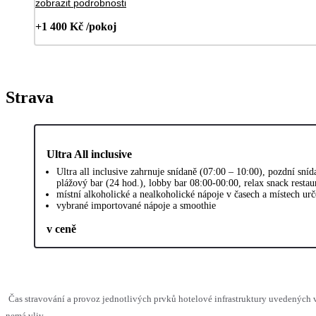
zobrazit podrobnosti
+1 400 Kč /pokoj
Strava
Ultra All inclusive
Ultra all inclusive zahrnuje snídaně (07:00 – 10:00), pozdní sn
plážový bar (24 hod.), lobby bar 08:00-00:00, relax snack resta
místní alkoholické a nealkoholické nápoje v časech a místech ur
vybrané importované nápoje a smoothie
v ceně
Čas stravování a provoz jednotlivých prvků hotelové infrastruktury uvedených
nemá vliv.