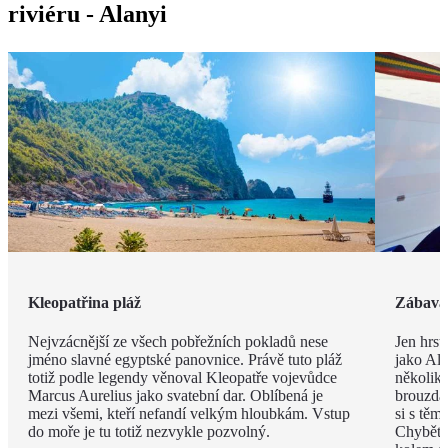
riviéru - Alanyi
Kleopatřina pláž
Zábava 
Nejvzácnější ze všech pobřežních pokladů nese
Jen hrst
jméno slavné egyptské panovnice. Právě tuto pláž
jako Ala
totiž podle legendy věnoval Kleopatře vojevůdce
několik
Marcus Aurelius jako svatební dar. Oblíbená je
brouzdal
mezi všemi, kteří nefandí velkým hloubkám. Vstup
si s těm
do moře je tu totiž nezvykle pozvolný.
Chybět 