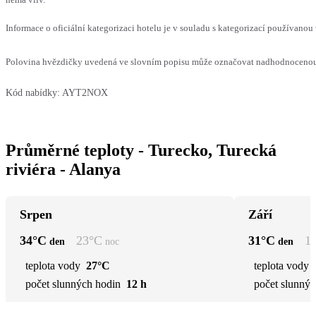
Informace o oficiální kategorizaci hotelu je v souladu s kategorizací používanou 
Polovina hvězdičky uvedená ve slovním popisu může označovat nadhodnocenou n
Kód nabídky:
AYT2NOX
Průměrné teploty - Turecko, Turecká
riviéra - Alanya
Srpen
Září
34
°C
23
°C
31
°C
1
den
noc
den
teplota vody
27°C
teplota vody
počet slunných hodin
12 h
počet slunnýc