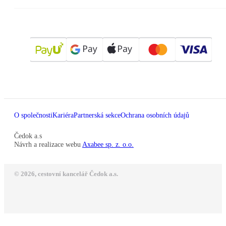
O společnosti
Kariéra
Partnerská sekce
Ochrana osobních údajů
Čedok a.s
Návrh a realizace webu
Axabee sp. z. o.o.
© 2026, cestovní kancelář Čedok a.s.