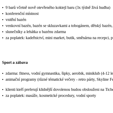
•
9 barů včetně nově otevřeného koktejl baru (3x týdně živá hudba)
•
konferenční místnost
•
vnitřní bazén
•
venkovní bazén, bazén se skluzavkami a tobogánem, dětský bazén,
•
slunečníky a lehátka u bazénu zdarma
•
za poplatek: kadeřnictví, mini market, butik, směnárna na recepci, 
Sport a zábava
•
zdarma: fitness, vodní gymnastika, šipky, aerobik, miniklub (4-12 let)
•
animační programy (různé tématické večery - retro párty, Skyline F
•
klienti kteří preferují klidnější dovolenou budou obslouženi na Tich
•
za poplatek: masáže, kosmetické procedury, vodní sporty