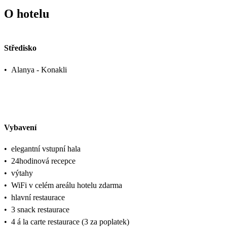
O hotelu
Středisko
•
Alanya - Konakli
Vybavení
•
elegantní vstupní hala
•
24hodinová recepce
•
výtahy
•
WiFi v celém areálu hotelu zdarma
•
hlavní restaurace
•
3 snack restaurace
•
4 á la carte restaurace (3 za poplatek)