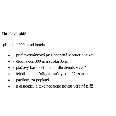
Hotelová pláž
přibližně 200 m od hotelu
•
písčito-oblázková pláž oceněná Modrou vlajkou
•
dlouhá cca 300 m a široká 35 m
•
plážový bar otevřen 24hodin denně, v ceně
•
lehátka, slunečníky a osušky na pláži zdarma
•
pavilony za poplatek
•
k dispozici je také nedaleko hotelu veřejná pláž