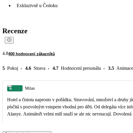
Exkluzivně u Čedoku
Recenze
4.8
400 hodnocení zákazníků
5
Pokoj
4.6
Strava
4.7
Hodnocení personálu
3.5
Animac
6
Milan
Hotel a čistota naprosto v pořádku. Stravování, množství a druhy j
písčitá s pozvolným vstupem vhodná pro děti. Od delegáta více informací o konkrétním hotelu odjezdy dolmuše přímo od hotelů možné v určitých hodinách jak do Konakli tak i do
Alanye. Animátoři velmi milí snaží se ale nic nevnucují. Dovolená 