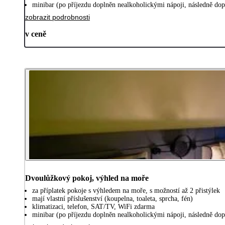
minibar (po příjezdu doplněn nealkoholickými nápoji, následně do
zobrazit podrobnosti
v ceně
Dvoulůžkový pokoj, výhled na moře
za příplatek pokoje s výhledem na moře, s možností až 2 přistýlek
mají vlastní příslušenství (koupelna, toaleta, sprcha, fén)
klimatizaci, telefon, SAT/TV, WiFi zdarma
minibar (po příjezdu doplněn nealkoholickými nápoji, následně do