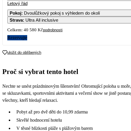
Letový řád
Pokoj
:
Dvoulůžkový pokoj s výhledem do okolí
Strava
:
Ultra All inclusive
Celkem:
40 580 Kč
podrobnosti
Rezervujte
uložit do oblíbených
Proč si vybrat tento hotel
Nechte se unést prázdninovým šílenstvím! Ohromující poloha u moře, 
se skluzavkami, sportovními aktivitami a večerní show se jistě posta
všechny, kteří hledají relaxaci.
Pobyt až pro dvě děti do 10,99 zdarma
Skvělé hodnocení hotelu
V těsné blízkosti pláže s plážovým barem