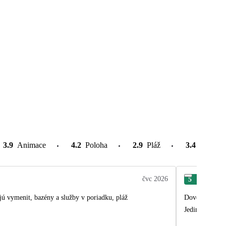
3.9
Animace
4.2
Poloha
2.9
Pláž
3.4
Atrakce
čvc 2026
5
Yuli
ujú vymenit, bazény a služby v poriadku, pláž
Dovolená byla 
Jedině co zkla