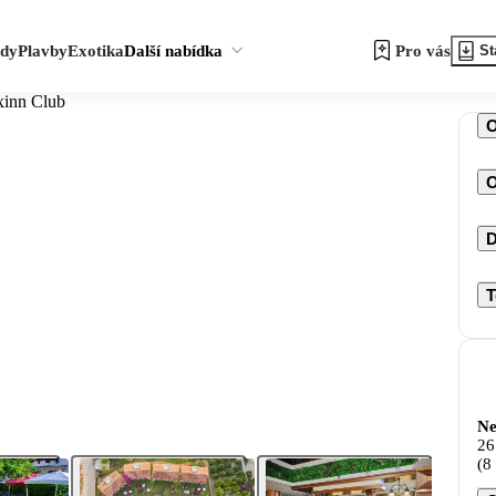
zdy
Plavby
Exotika
Další nabídka
Pro vás
St
xinn Club
O
D
T
Ne
26
(8