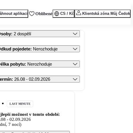
áhnout aplikaci
Oblíbené
CS / Kč
Klientská zóna Můj Čedok
Osoby
:
2 dospělí
dkud pojedete
:
Nerozhoduje
élka pobytu
:
Nerozhoduje
ermín
:
26.08 - 02.09.2026
LAST MINUTE
jlepší možnost v tomto období:
.08
-
02.09.2026
 dní, 7 nocí)