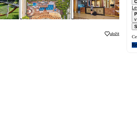
O
Le
P
v
S
uložit
Ce
Re