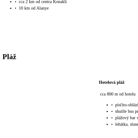
•
cca 2 km od centra Konakli
•
10 km od Alanye
Pláž
Hotelová pláž
cca 800 m od hotelu
•
písčito-oblá
•
shutlle bus 
•
plážový bar 
•
lehátka, slu