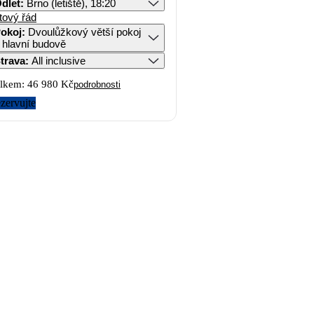
dlet
:
Brno (letiště), 18:20
tový řád
okoj
:
Dvoulůžkový větší pokoj
 hlavní budově
trava
:
All inclusive
lkem:
46 980 Kč
podrobnosti
zervujte