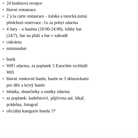
•
24 hodinová recepce
•
hlavní restaurace
•
2 à la carte restaurace - italská a turecká,nutná
předchozí rezervace -1x za pobyt zdarma
•
4 bary - u bazénu (10:00-24:00), lobby bar
(24/7), bar na pláži a bar v zahradě
•
cukrárna
•
minimarket
•
butik
•
WiFi zdarma, za poplatek 3 Eura/den rychlejší
Wifi
•
hlavní venkovní bazén, bazén se 3 skluzavkami
pro děti a krytý bazén
•
lehátka, slunečníky a osušky zdarma
•
za poplatek: kadeřnictví, půjčovna aut, lékař,
prádelna, fotograf
•
oficiální kategorie hotelu 5*