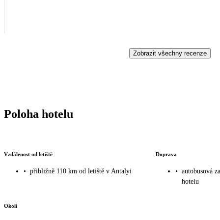
Zobrazit všechny recenze
Poloha hotelu
Vzdálenost od letiště
Doprava
•
přibližně 110 km od letiště v Antalyi
•
autobusová z
hotelu
Okolí