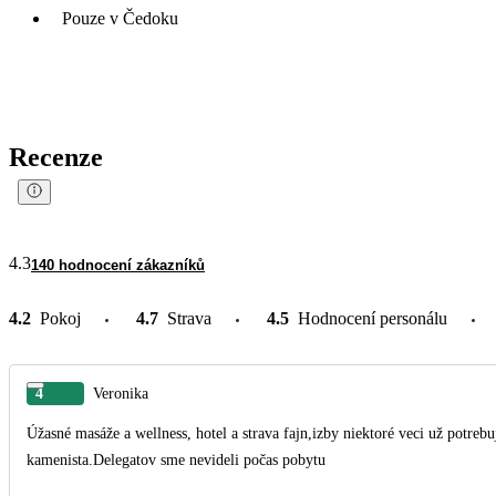
Pouze v Čedoku
Recenze
4.3
140 hodnocení zákazníků
4.2
Pokoj
4.7
Strava
4.5
Hodnocení personálu
4
Veronika
Úžasné masáže a wellness, hotel a strava fajn,izby niektoré veci už potreb
kamenista.Delegatov sme nevideli počas pobytu