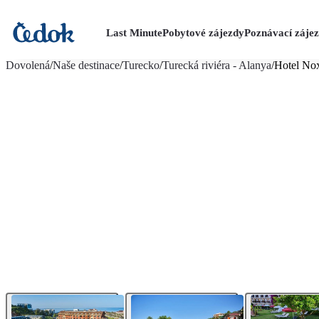
Last Minute
Pobytové zájezdy
Poznávací záje
více fotografií (43)
Dovolená
/
Naše destinace
/
Turecko
/
Turecká riviéra - Alanya
/
Hotel No