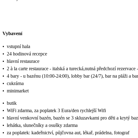
Vybavení
•
vstupní hala
•
24 hodinová recepce
•
hlavní restaurace
•
2 à la carte restaurace - italská a turecká,nutná předchozí rezervac
•
4 bary - u bazénu (10:00-24:00), lobby bar (24/7), bar na pláži a ba
•
cukrárna
•
minimarket
•
butik
•
WiFi zdarma, za poplatek 3 Eura/den rychlejší Wifi
•
hlavní venkovní bazén, bazén se 3 skluzavkami pro děti a krytý ba
•
lehátka, slunečníky a osušky zdarma
•
za poplatek: kadeřnictví, půjčovna aut, lékař, prádelna, fotograf