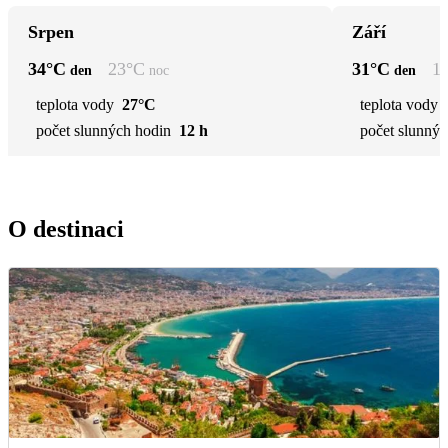
Srpen
Září
34
°C
23
°C
31
°C
1
den
noc
den
teplota vody
27°C
teplota vody
počet slunných hodin
12 h
počet slunnýc
O destinaci