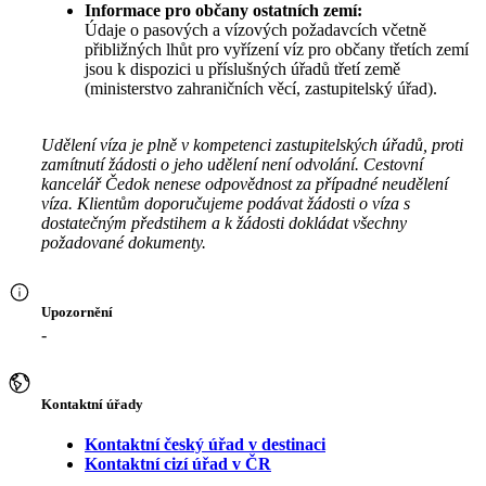
Informace pro občany ostatních zemí:
Údaje o pasových a vízových požadavcích včetně
přibližných lhůt pro vyřízení víz pro občany třetích zemí
jsou k dispozici u příslušných úřadů třetí země
(ministerstvo zahraničních věcí, zastupitelský úřad).
Udělení víza je plně v kompetenci zastupitelských úřadů, proti
zamítnutí žádosti o jeho udělení není odvolání. Cestovní
kancelář Čedok nenese odpovědnost za případné neudělení
víza. Klientům doporučujeme podávat žádosti o víza s
dostatečným předstihem a k žádosti dokládat všechny
požadované dokumenty.
Upozornění
-
Kontaktní úřady
Kontaktní český úřad v destinaci
Kontaktní cizí úřad v ČR