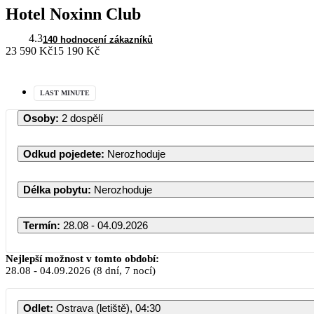
Hotel Noxinn Club
4.3
140 hodnocení zákazníků
23 590 Kč
15 190 Kč
LAST MINUTE
Osoby
:
2 dospělí
Odkud pojedete
:
Nerozhoduje
Délka pobytu
:
Nerozhoduje
Termín
:
28.08 - 04.09.2026
Nejlepší možnost v tomto období:
28.08
-
04.09.2026
(8 dní, 7 nocí)
Odlet
:
Ostrava (letiště), 04:30