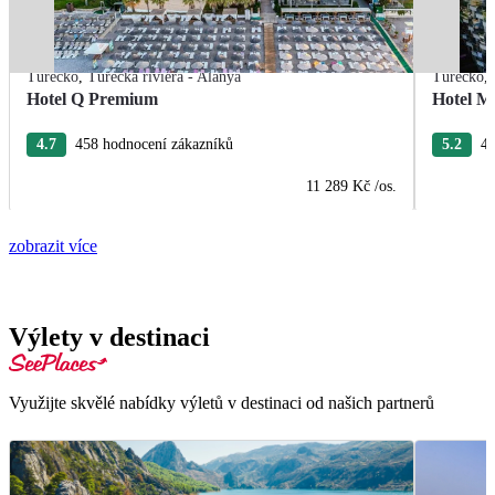
Turecko
,
Turecká riviéra - Alanya
Turecko
,
Hotel Q Premium
Hotel M
4.7
458 hodnocení zákazníků
5.2
40
11 289 Kč
/os.
zobrazit více
Výlety v destinaci
Využijte skvělé nabídky výletů v destinaci od našich partnerů