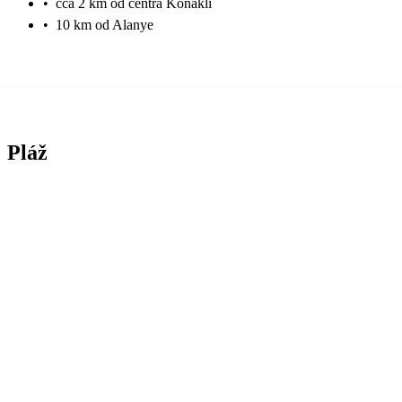
•
cca 2 km od centra Konakli
•
10 km od Alanye
Pláž