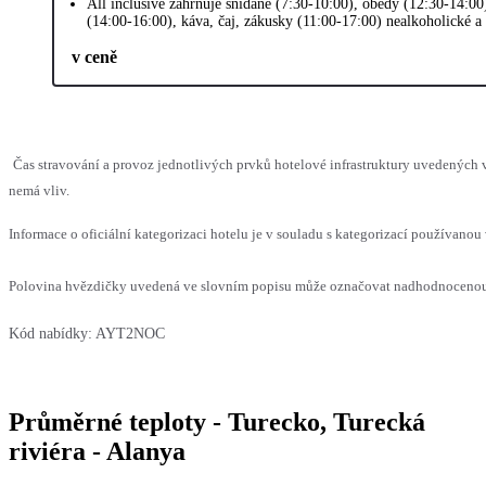
All inclusive zahrnuje snídaně (7:30-10:00), obědy (12:30-14:00
(14:00-16:00), káva, čaj, zákusky (11:00-17:00) nealkoholické a
v ceně
Čas stravování a provoz jednotlivých prvků hotelové infrastruktury uvedených
nemá vliv.
Informace o oficiální kategorizaci hotelu je v souladu s kategorizací používanou 
Polovina hvězdičky uvedená ve slovním popisu může označovat nadhodnocenou n
Kód nabídky:
AYT2NOC
Průměrné teploty - Turecko, Turecká
riviéra - Alanya