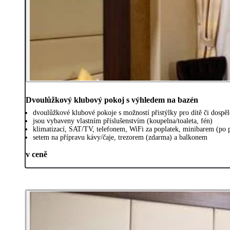
Dvoulůžkový klubový pokoj s výhledem na bazén
dvoulůžkové klubové pokoje s možností přistýlky pro dítě či dospě
jsou vybaveny vlastním příslušenstvím (koupelna/toaleta, fén)
klimatizací, SAT/TV, telefonem, WiFi za poplatek, minibarem (po 
setem na přípravu kávy/čaje, trezorem (zdarma) a balkonem
v ceně