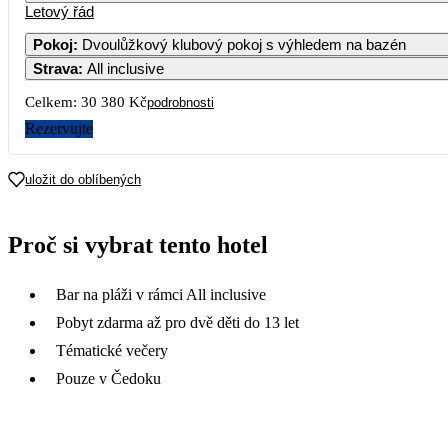
Letový řád
Pokoj
:
Dvoulůžkový klubový pokoj s výhledem na bazén
Strava
:
All inclusive
Celkem:
30 380 Kč
podrobnosti
Rezervujte
uložit do oblíbených
Proč si vybrat tento hotel
Bar na pláži v rámci All inclusive
Pobyt zdarma až pro dvě děti do 13 let
Tématické večery
Pouze v Čedoku