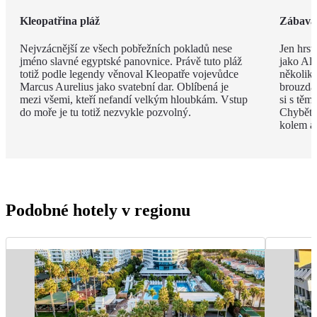
Kleopatřina pláž
Zábava 
Nejvzácnější ze všech pobřežních pokladů nese
Jen hrst
jméno slavné egyptské panovnice. Právě tuto pláž
jako Ala
totiž podle legendy věnoval Kleopatře vojevůdce
několik
Marcus Aurelius jako svatební dar. Oblíbená je
brouzdal
mezi všemi, kteří nefandí velkým hloubkám. Vstup
si s těm
do moře je tu totiž nezvykle pozvolný.
Chybět 
kolem a
Podobné hotely v regionu