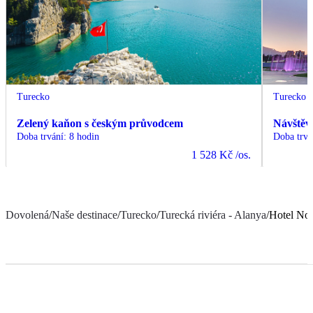
Turecko
Turecko
Zelený kaňon s českým průvodcem
Návštěv
Doba trvání
:
8 hodin
Doba trvá
1 528 Kč
/os.
Dovolená
/
Naše destinace
/
Turecko
/
Turecká riviéra - Alanya
/
Hotel No