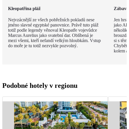
Kleopatřina pláž
Zábava 
Nejvzácnější ze všech pobřežních pokladů nese
Jen hrst
jméno slavné egyptské panovnice. Právě tuto pláž
jako Ala
totiž podle legendy věnoval Kleopatře vojevůdce
několik
Marcus Aurelius jako svatební dar. Oblíbená je
brouzdal
mezi všemi, kteří nefandí velkým hloubkám. Vstup
si s těm
do moře je tu totiž nezvykle pozvolný.
Chybět 
kolem a
Podobné hotely v regionu