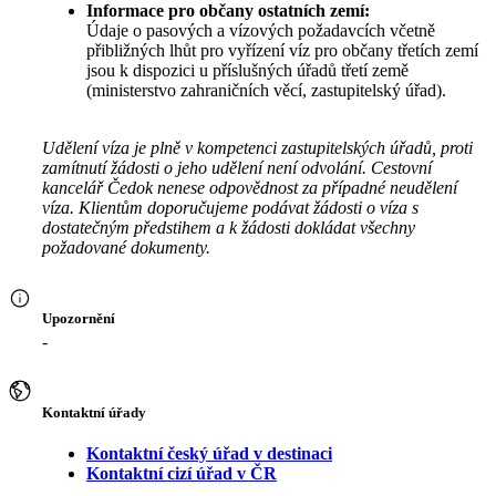
Informace pro občany ostatních zemí:
Údaje o pasových a vízových požadavcích včetně
přibližných lhůt pro vyřízení víz pro občany třetích zemí
jsou k dispozici u příslušných úřadů třetí země
(ministerstvo zahraničních věcí, zastupitelský úřad).
Udělení víza je plně v kompetenci zastupitelských úřadů, proti
zamítnutí žádosti o jeho udělení není odvolání. Cestovní
kancelář Čedok nenese odpovědnost za případné neudělení
víza. Klientům doporučujeme podávat žádosti o víza s
dostatečným předstihem a k žádosti dokládat všechny
požadované dokumenty.
Upozornění
-
Kontaktní úřady
Kontaktní český úřad v destinaci
Kontaktní cizí úřad v ČR