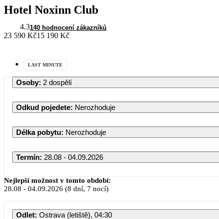
Hotel Noxinn Club
4.3
140 hodnocení zákazníků
23 590 Kč
15 190 Kč
LAST MINUTE
Osoby
:
2 dospělí
Odkud pojedete
:
Nerozhoduje
Délka pobytu
:
Nerozhoduje
Termín
:
28.08 - 04.09.2026
Nejlepší možnost v tomto období:
28.08
-
04.09.2026
(8 dní, 7 nocí)
Odlet
:
Ostrava (letiště), 04:30