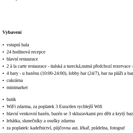
Vybavení
•
vstupní hala
•
24 hodinová recepce
•
hlavní restaurace
•
2 à la carte restaurace - italská a turecká,nutná předchozí rezervac
•
4 bary - u bazénu (10:00-24:00), lobby bar (24/7), bar na pláži a ba
•
cukrárna
•
minimarket
•
butik
•
WiFi zdarma, za poplatek 3 Eura/den rychlejší Wifi
•
hlavní venkovní bazén, bazén se 3 skluzavkami pro děti a krytý ba
•
lehátka, slunečníky a osušky zdarma
•
za poplatek: kadeřnictví, půjčovna aut, lékař, prádelna, fotograf