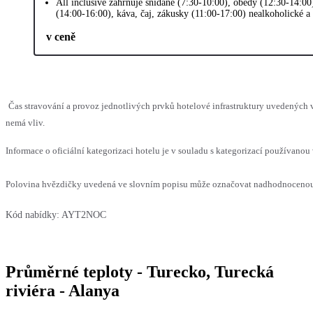
All inclusive zahrnuje snídaně (7:30-10:00), obědy (12:30-14:00
(14:00-16:00), káva, čaj, zákusky (11:00-17:00) nealkoholické a
v ceně
Čas stravování a provoz jednotlivých prvků hotelové infrastruktury uvedených
nemá vliv.
Informace o oficiální kategorizaci hotelu je v souladu s kategorizací používanou 
Polovina hvězdičky uvedená ve slovním popisu může označovat nadhodnocenou n
Kód nabídky:
AYT2NOC
Průměrné teploty - Turecko, Turecká
riviéra - Alanya