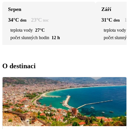
Srpen
Září
34
°C
23
°C
31
°C
1
den
noc
den
teplota vody
27°C
teplota vody
počet slunných hodin
12 h
počet slunnýc
O destinaci