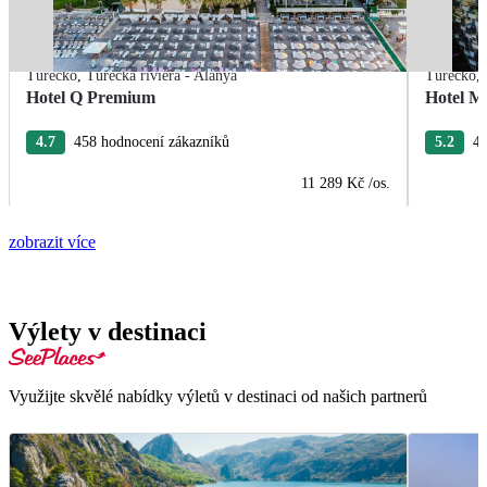
Turecko
,
Turecká riviéra - Alanya
Turecko
,
Hotel Q Premium
Hotel M
4.7
458 hodnocení zákazníků
5.2
40
11 289 Kč
/os.
zobrazit více
Výlety v destinaci
Využijte skvělé nabídky výletů v destinaci od našich partnerů