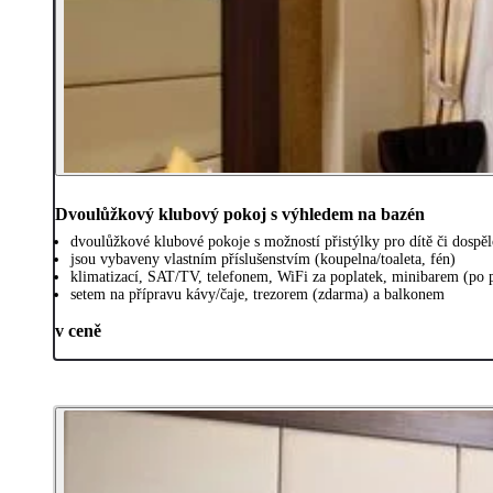
Dvoulůžkový klubový pokoj s výhledem na bazén
dvoulůžkové klubové pokoje s možností přistýlky pro dítě či dospě
jsou vybaveny vlastním příslušenstvím (koupelna/toaleta, fén)
klimatizací, SAT/TV, telefonem, WiFi za poplatek, minibarem (po 
setem na přípravu kávy/čaje, trezorem (zdarma) a balkonem
v ceně