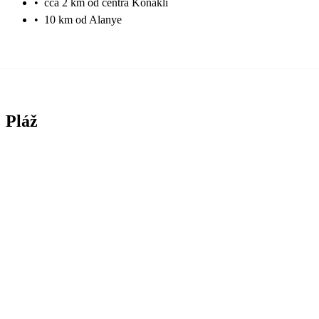
•
cca 2 km od centra Konakli
•
10 km od Alanye
Pláž