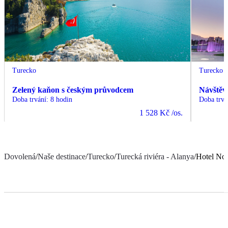
Turecko
Turecko
Zelený kaňon s českým průvodcem
Návštěv
Doba trvání
:
8 hodin
Doba trvá
1 528 Kč
/os.
Dovolená
/
Naše destinace
/
Turecko
/
Turecká riviéra - Alanya
/
Hotel No