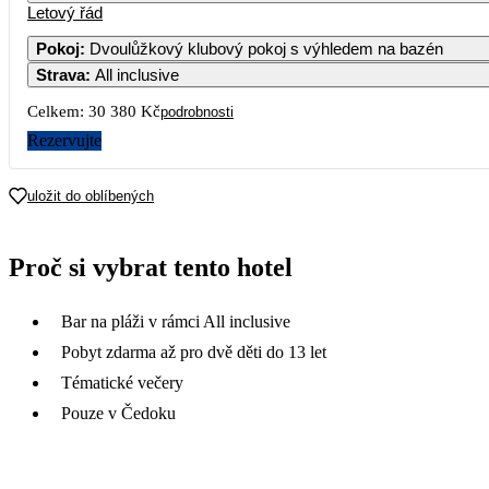
Letový řád
Pokoj
:
Dvoulůžkový klubový pokoj s výhledem na bazén
Strava
:
All inclusive
Celkem:
30 380 Kč
podrobnosti
Rezervujte
uložit do oblíbených
Proč si vybrat tento hotel
Bar na pláži v rámci All inclusive
Pobyt zdarma až pro dvě děti do 13 let
Tématické večery
Pouze v Čedoku