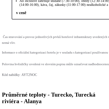
All inclusive zahrnuje snídaně (7:30-10:00), obědy (12:30-14:00
(14:00-16:00), káva, čaj, zákusky (11:00-17:00) nealkoholické a
v ceně
Čas stravování a provoz jednotlivých prvků hotelové infrastruktury uvedených
nemá vliv.
Informace o oficiální kategorizaci hotelu je v souladu s kategorizací používanou 
Polovina hvězdičky uvedená ve slovním popisu může označovat nadhodnocenou n
Kód nabídky:
AYT2NOC
Průměrné teploty - Turecko, Turecká
riviéra - Alanya