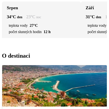
Srpen
Září
34
°C
23
°C
31
°C
1
den
noc
den
teplota vody
27°C
teplota vody
počet slunných hodin
12 h
počet slunnýc
O destinaci