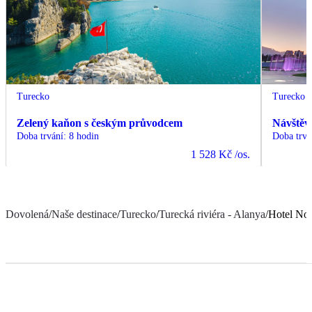
Turecko
Turecko
Zelený kaňon s českým průvodcem
Návštěv
Doba trvání
:
8 hodin
Doba trvá
1 528 Kč
/os.
Dovolená
/
Naše destinace
/
Turecko
/
Turecká riviéra - Alanya
/
Hotel No