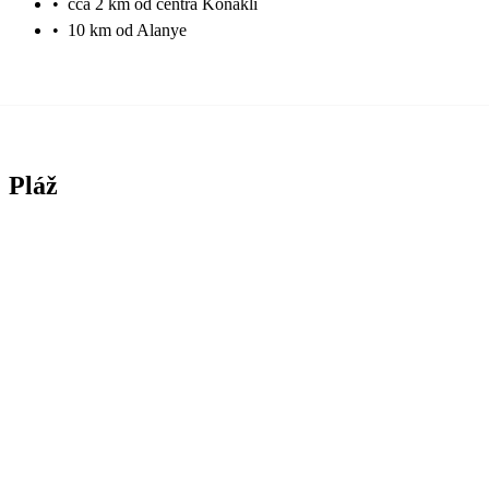
•
cca 2 km od centra Konakli
•
10 km od Alanye
Pláž