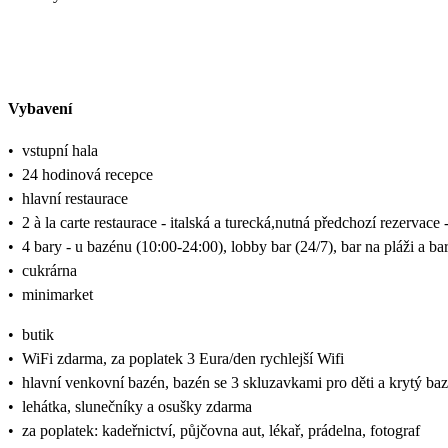
Vybavení
•
vstupní hala
•
24 hodinová recepce
•
hlavní restaurace
•
2 à la carte restaurace - italská a turecká,nutná předchozí rezervac
•
4 bary - u bazénu (10:00-24:00), lobby bar (24/7), bar na pláži a ba
•
cukrárna
•
minimarket
•
butik
•
WiFi zdarma, za poplatek 3 Eura/den rychlejší Wifi
•
hlavní venkovní bazén, bazén se 3 skluzavkami pro děti a krytý ba
•
lehátka, slunečníky a osušky zdarma
•
za poplatek: kadeřnictví, půjčovna aut, lékař, prádelna, fotograf