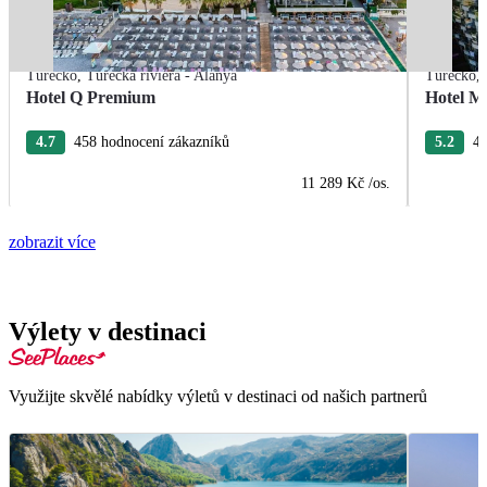
Turecko
,
Turecká riviéra - Alanya
Turecko
,
Hotel Q Premium
Hotel M
4.7
458 hodnocení zákazníků
5.2
40
11 289 Kč
/os.
zobrazit více
Výlety v destinaci
Využijte skvělé nabídky výletů v destinaci od našich partnerů