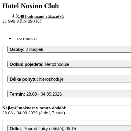
Hotel Noxinn Club
4.3
140 hodnocení zákazníků
21 990 Kč
19 090 Kč
LAST MINUTE
Osoby
:
2 dospělí
Odkud pojedete
:
Nerozhoduje
Délka pobytu
:
Nerozhoduje
Termín
:
28.08 - 04.09.2026
Nejlepší možnost v tomto období:
28.08
-
04.09.2026
(8 dní, 7 nocí)
Odlet
:
Poprad-Tatry (letiště), 09:15