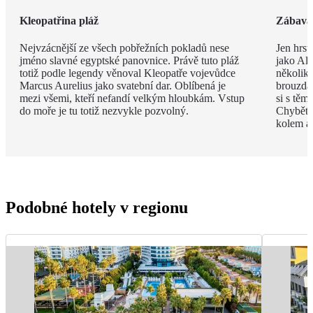
Kleopatřina pláž
Zábava 
Nejvzácnější ze všech pobřežních pokladů nese
Jen hrst
jméno slavné egyptské panovnice. Právě tuto pláž
jako Ala
totiž podle legendy věnoval Kleopatře vojevůdce
několik
Marcus Aurelius jako svatební dar. Oblíbená je
brouzdal
mezi všemi, kteří nefandí velkým hloubkám. Vstup
si s těm
do moře je tu totiž nezvykle pozvolný.
Chybět 
kolem a
Podobné hotely v regionu