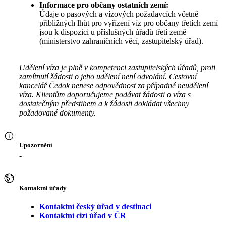
Informace pro občany ostatních zemí:
Údaje o pasových a vízových požadavcích včetně
přibližných lhůt pro vyřízení víz pro občany třetích zemí
jsou k dispozici u příslušných úřadů třetí země
(ministerstvo zahraničních věcí, zastupitelský úřad).
Udělení víza je plně v kompetenci zastupitelských úřadů, proti
zamítnutí žádosti o jeho udělení není odvolání. Cestovní
kancelář Čedok nenese odpovědnost za případné neudělení
víza. Klientům doporučujeme podávat žádosti o víza s
dostatečným předstihem a k žádosti dokládat všechny
požadované dokumenty.
Upozornění
-
Kontaktní úřady
Kontaktní český úřad v destinaci
Kontaktní cizí úřad v ČR