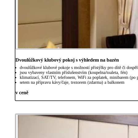
Dvoulůžkový klubový pokoj s výhledem na bazén
dvoulůžkové klubové pokoje s možností přistýlky pro dítě či dospě
jsou vybaveny vlastním příslušenstvím (koupelna/toaleta, fén)
klimatizací, SAT/TV, telefonem, WiFi za poplatek, minibarem (po 
setem na přípravu kávy/čaje, trezorem (zdarma) a balkonem
v ceně