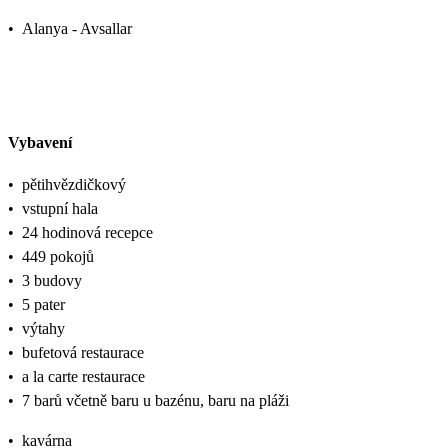
•
Alanya - Avsallar
Vybavení
•
pětihvězdičkový
•
vstupní hala
•
24 hodinová recepce
•
449 pokojů
•
3 budovy
•
5 pater
•
výtahy
•
bufetová restaurace
•
a la carte restaurace
•
7 barů včetně baru u bazénu, baru na pláži
•
kavárna