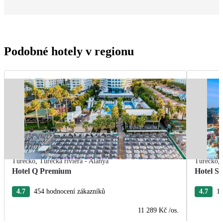
Podobné hotely v regionu
Turecko
,
Turecká riviéra - Alanya
Turecko
,
Hotel Q Premium
Hotel S
4.7
454 hodnocení zákazníků
4.7
12
11 289 Kč
/os.