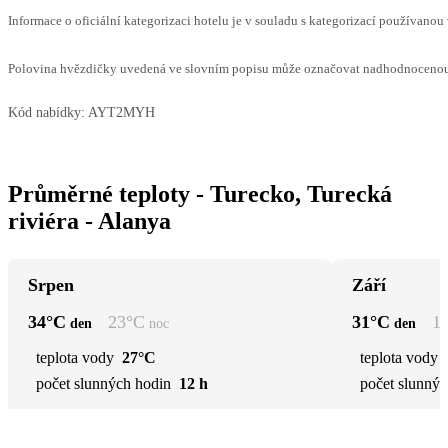
Informace o oficiální kategorizaci hotelu je v souladu s kategorizací používanou 
Polovina hvězdičky uvedená ve slovním popisu může označovat nadhodnocenou n
Kód nabídky:
AYT2MYH
Průměrné teploty - Turecko, Turecká
riviéra - Alanya
Srpen
Září
34
°C
23
°C
31
°C
1
den
noc
den
teplota vody
27°C
teplota vody
počet slunných hodin
12 h
počet slunnýc