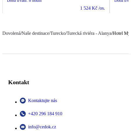
Doba trvání
:
8 hodin
Doba trvá
1 524 Kč
/os.
Dovolená
/
Naše destinace
/
Turecko
/
Turecká riviéra - Alanya
/
Hotel My
Kontakt
Kontaktujte nás
+420 296 184 910
info@cedok.cz