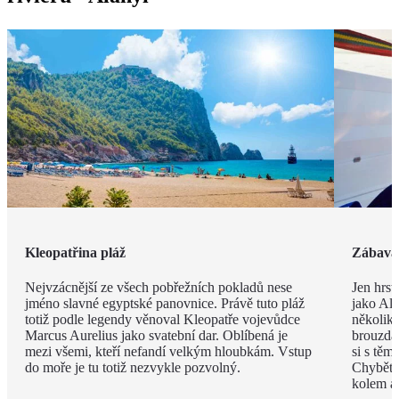
Kleopatřina pláž
Zábava 
Nejvzácnější ze všech pobřežních pokladů nese
Jen hrst
jméno slavné egyptské panovnice. Právě tuto pláž
jako Ala
totiž podle legendy věnoval Kleopatře vojevůdce
několik
Marcus Aurelius jako svatební dar. Oblíbená je
brouzdal
mezi všemi, kteří nefandí velkým hloubkám. Vstup
si s těm
do moře je tu totiž nezvykle pozvolný.
Chybět 
kolem a