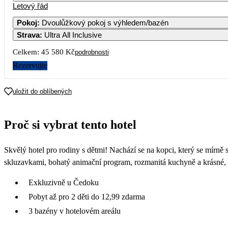
Letový řád
Pokoj
:
Dvoulůžkový pokoj s výhledem/bazén
Strava
:
Ultra All Inclusive
Celkem:
45 580 Kč
podrobnosti
Rezervujte
uložit do oblíbených
Proč si vybrat tento hotel
Skvělý hotel pro rodiny s dětmi! Nachází se na kopci, který se mírně s
skluzavkami, bohatý animační program, rozmanitá kuchyně a krásné, 
Exkluzivně u Čedoku
Pobyt až pro 2 děti do 12,99 zdarma
3 bazény v hotelovém areálu