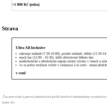
+1 800 Kč /pokoj
Strava
Ultra All Inclusive
zahrnuje snídaně (7:30-10:00), pozdní snídaně, obědy (12:30-14:
snack bar (12:00 - 16:30), další občerstvení během dne
nealkoholické a alkoholické nápoje místní výroby v časech a mí
1x za pobyt možnost večeře v restauraci à la carte - nutná předch
v ceně
Čas stravování a provoz jednotlivých prvků hotelové infrastruktury uvedených
nemá vliv.