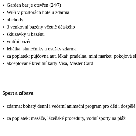
•
Garden bar je otevřen (24/7)
•
WiFi v prostorách hotelu zdarma
•
obchody
•
3 venkovní bazény včetně dětského
•
skluzavky u bazénu
•
vnitřní bazén
•
lehátka, slunečníky a osušky zdarma
•
za poplatek: půjčovna aut, lékař, prádelna, mini market, pokojová s
•
akceptované kreditní karty Visa, Master Card
Sport a zábava
•
zdarma: bohatý denní i večerní animační program pro děti i dospělé, p
•
za poplatek: masáže, lázeňské procedury, vodní sporty na pláži