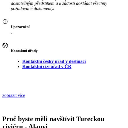
dostatečným předstihem a k žádosti dokládat všechny
požadované dokumenty.
Upozornění
-
Kontaktní úřady
Kontaktní český úřad v destinaci
Kontaktní cizí úřad v ČR
zobrazit více
Proč byste měli navštívit Tureckou
riviéru - Alanyi