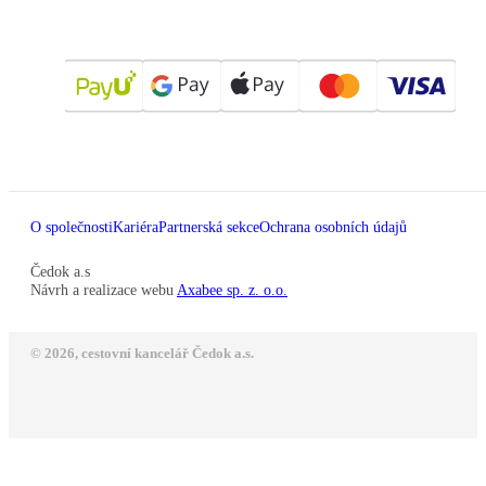
O společnosti
Kariéra
Partnerská sekce
Ochrana osobních údajů
Čedok a.s
Návrh a realizace webu
Axabee sp. z. o.o.
© 2026, cestovní kancelář Čedok a.s.