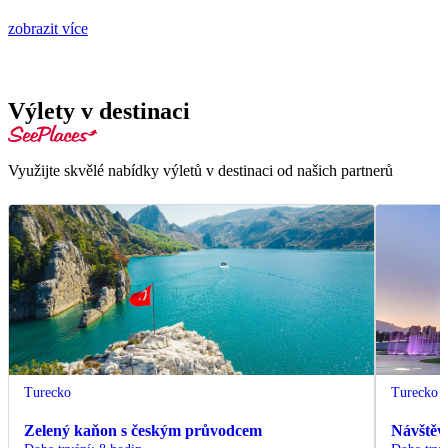
zobrazit více
Výlety v destinaci
Využijte skvělé nabídky výletů v destinaci od našich partnerů
Turecko
Turecko
Zelený kaňon s českým průvodcem
Návštěv