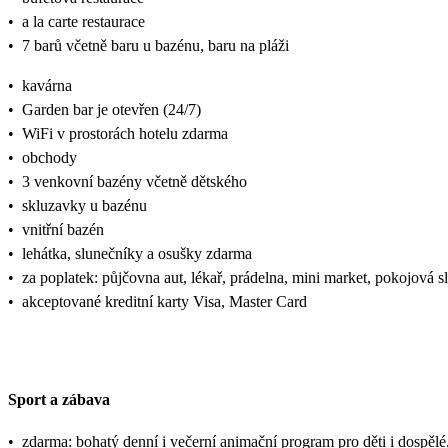
•
a la carte restaurace
•
7 barů včetně baru u bazénu, baru na pláži
•
kavárna
•
Garden bar je otevřen (24/7)
•
WiFi v prostorách hotelu zdarma
•
obchody
•
3 venkovní bazény včetně dětského
•
skluzavky u bazénu
•
vnitřní bazén
•
lehátka, slunečníky a osušky zdarma
•
za poplatek: půjčovna aut, lékař, prádelna, mini market, pokojová s
•
akceptované kreditní karty Visa, Master Card
Sport a zábava
•
zdarma: bohatý denní i večerní animační program pro děti i dospělé, p