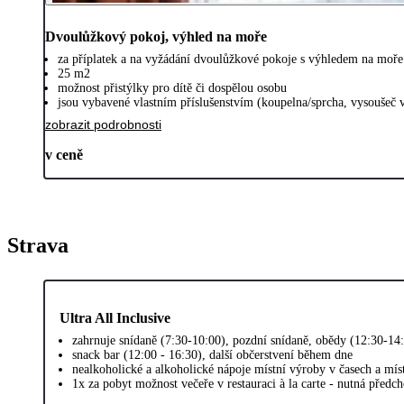
Dvoulůžkový pokoj, výhled na moře
za příplatek a na vyžádání dvoulůžkové pokoje s výhledem na moře
25 m2
možnost přistýlky pro dítě či dospělou osobu
jsou vybavené vlastním příslušenstvím (koupelna/sprcha, vysoušeč v
zobrazit podrobnosti
v ceně
Strava
Ultra All Inclusive
zahrnuje snídaně (7:30-10:00), pozdní snídaně, obědy (12:30-14:
snack bar (12:00 - 16:30), další občerstvení během dne
nealkoholické a alkoholické nápoje místní výroby v časech a mí
1x za pobyt možnost večeře v restauraci à la carte - nutná předch