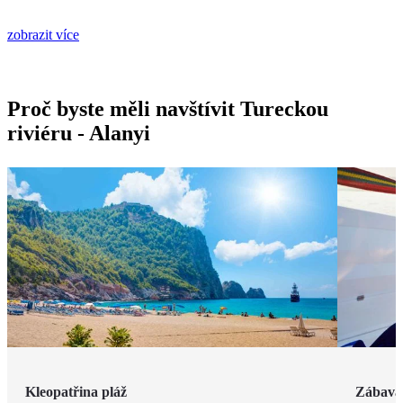
zobrazit více
Proč byste měli navštívit Tureckou
riviéru - Alanyi
Kleopatřina pláž
Zábava 