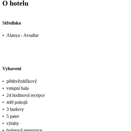
O hotelu
Středisko
•
Alanya - Avsallar
Vybavení
•
pětihvězdičkový
•
vstupní hala
•
24 hodinová recepce
•
449 pokojů
•
3 budovy
•
5 pater
•
výtahy
•
bufetová restaurace