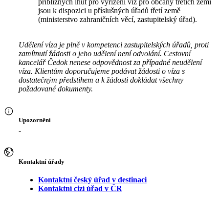
přibližných lhůt pro vyřízení víz pro občany třetích zemí
jsou k dispozici u příslušných úřadů třetí země
(ministerstvo zahraničních věcí, zastupitelský úřad).
Udělení víza je plně v kompetenci zastupitelských úřadů, proti
zamítnutí žádosti o jeho udělení není odvolání. Cestovní
kancelář Čedok nenese odpovědnost za případné neudělení
víza. Klientům doporučujeme podávat žádosti o víza s
dostatečným předstihem a k žádosti dokládat všechny
požadované dokumenty.
Upozornění
-
Kontaktní úřady
Kontaktní český úřad v destinaci
Kontaktní cizí úřad v ČR