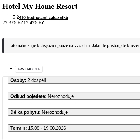
Hotel My Home Resort
5.2
410 hodnocení zákazníků
27 376 Kč
17 476 Kč
Tato nabídka je k dispozici pouze na vyžádání. Jakmile přistoupíte k reze
LAST MINUTE
Osoby
:
2 dospělí
Odkud pojedete
:
Nerozhoduje
Délka pobytu
:
Nerozhoduje
Termín
:
15.08 - 19.08.2026