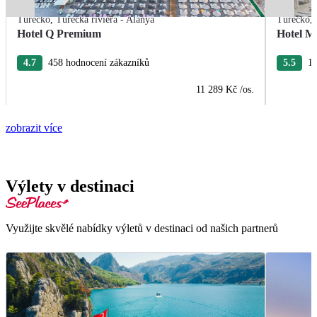
Turecko
,
Turecká riviéra - Alanya
Turecko
,
Hotel Q Premium
Hotel M
4.7
458 hodnocení zákazníků
5.5
10
11 289 Kč
/os.
zobrazit více
Výlety v destinaci
Využijte skvělé nabídky výletů v destinaci od našich partnerů