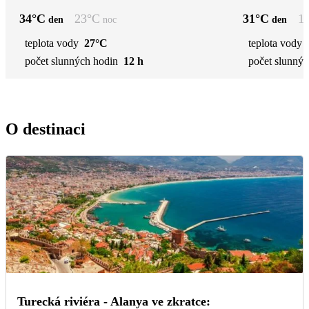
34
°C
23
°C
31
°C
1
den
noc
den
teplota vody
27°C
teplota vody
počet slunných hodin
12 h
počet slunnýc
O destinaci
Turecká riviéra - Alanya ve zkratce: