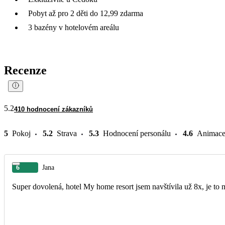
Pobyt až pro 2 děti do 12,99 zdarma
3 bazény v hotelovém areálu
Recenze
5.2
410 hodnocení zákazníků
5
Pokoj
5.2
Strava
5.3
Hodnocení personálu
4.6
Animac
6
Jana
Super dovolená, hotel My home resort jsem navštívila už 8x, je to 