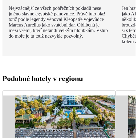
Nejvzácnější ze všech pobřežních pokladů nese
Jen hrst
jméno slavné egyptské panovnice. Právě tuto pláž
jako Ala
totiž podle legendy věnoval Kleopatře vojevůdce
několik
Marcus Aurelius jako svatební dar. Oblíbená je
brouzdal
mezi všemi, kteří nefandí velkým hloubkám. Vstup
si s těm
do moře je tu totiž nezvykle pozvolný.
Chybět 
kolem a
Podobné hotely v regionu