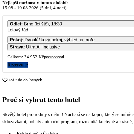
Nejlepší možnost v tomto období:
15.08
-
19.08.2026
(5 dní, 4 noci)
Odlet
:
Brno (letiště), 18:30
Letový řád
Pokoj
:
Dvoulůžkový pokoj, výhled na moře
Strava
:
Ultra All Inclusive
Celkem:
34 952 Kč
podrobnosti
Rezervujte
uložit do oblíbených
Proč si vybrat tento hotel
Skvělý hotel pro rodiny s dětmi! Nachází se na kopci, který se mírně s
skluzavkami, bohatý animační program, rozmanitá kuchyně a krásné, 
Exkluzivně u Čedoku