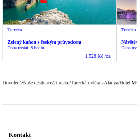
Turecko
Turecko
Zelený kaňon s českým průvodcem
Návštěv
Doba trvání
:
8 hodin
Doba trvá
1 528 Kč
/os.
Dovolená
/
Naše destinace
/
Turecko
/
Turecká riviéra - Alanya
/
Hotel My
Kontakt