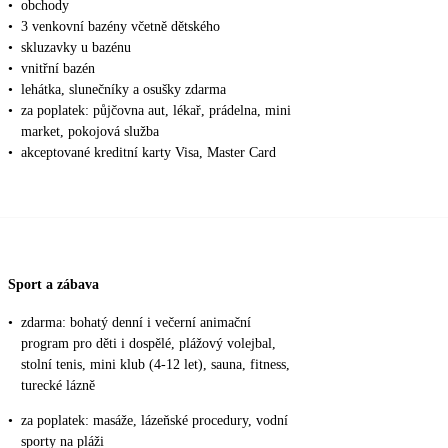
•
obchody
•
3 venkovní bazény včetně dětského
•
skluzavky u bazénu
•
vnitřní bazén
•
lehátka, slunečníky a osušky zdarma
•
za poplatek: půjčovna aut, lékař, prádelna, mini
market, pokojová služba
•
akceptované kreditní karty Visa, Master Card
Sport a zábava
•
zdarma: bohatý denní i večerní animační
program pro děti i dospělé, plážový volejbal,
stolní tenis, mini klub (4-12 let), sauna, fitness,
turecké lázně
•
za poplatek: masáže, lázeňské procedury, vodní
sporty na pláži