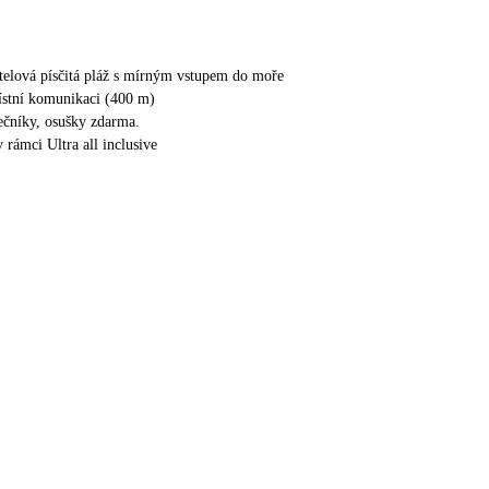
elová písčitá pláž s mírným vstupem do moře
ístní komunikaci (400 m)
nečníky, osušky zdarma.
v rámci Ultra all inclusive