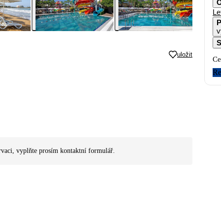
O
Le
P
v
S
uložit
Ce
Re
rvaci, vyplňte prosím kontaktní formulář.