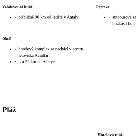
Vzdálenost od letiště
Doprava
•
přibližně 90 km od letiště v Antalyi
•
autobusová za
blízkosti hote
Okolí
•
hotelový komplex se nachází v centru
letoviska Avsallar
•
cca 22 km od Alanye
Pláž
Hotelová pláž