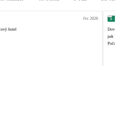
čvc 2026
5
Han
cový hotel
Dovolená se ná
pak už nebylo 
Počasí nám vyš