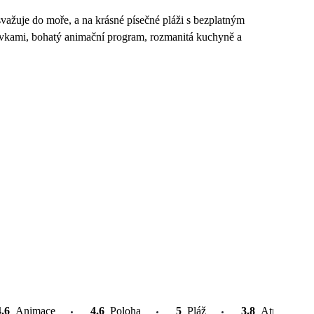
svažuje do moře, a na krásné písečné pláži s bezplatným
uzavkami, bohatý animační program, rozmanitá kuchyně a
4.6
Animace
4.6
Poloha
5
Pláž
3.8
Atrakce v o