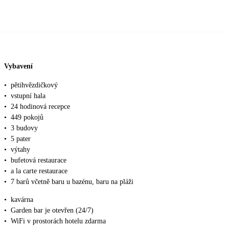
Vybavení
•
pětihvězdičkový
•
vstupní hala
•
24 hodinová recepce
•
449 pokojů
•
3 budovy
•
5 pater
•
výtahy
•
bufetová restaurace
•
a la carte restaurace
•
7 barů včetně baru u bazénu, baru na pláži
•
kavárna
•
Garden bar je otevřen (24/7)
•
WiFi v prostorách hotelu zdarma