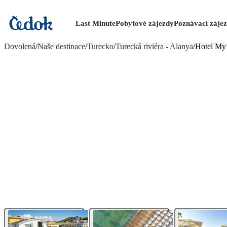
Last Minute
Pobytové zájezdy
Poznávací záje
více fotografií (57)
Dovolená
/
Naše destinace
/
Turecko
/
Turecká riviéra - Alanya
/
Hotel My