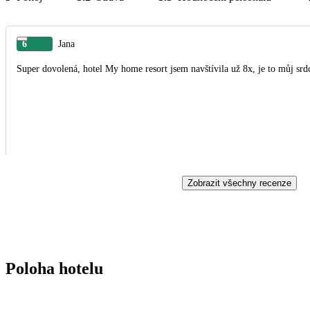
6
Jana
Super dovolená, hotel My home resort jsem navštívila už 8x, je to můj srd
Zobrazit všechny recenze
Poloha hotelu