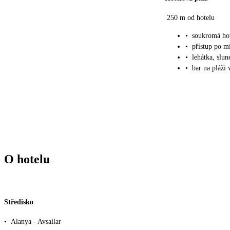
250 m od hotelu
•
soukromá hot
•
přístup po m
•
lehátka, slu
•
bar na pláži 
O hotelu
Středisko
•
Alanya - Avsallar