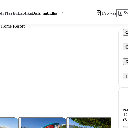
zdy
Plavby
Exotika
Další nabídka
Pro vás
St
 Home Resort
O
D
T
Ne
12
(8