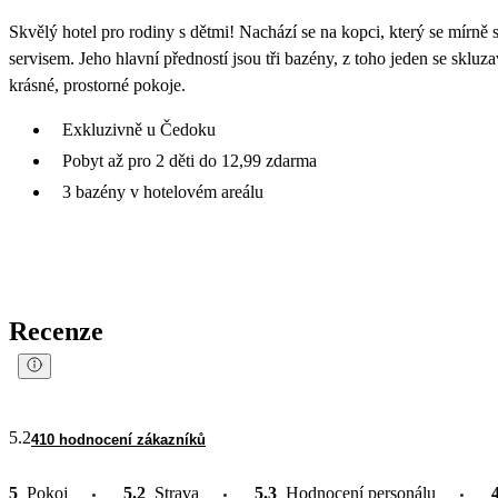
Skvělý hotel pro rodiny s dětmi! Nachází se na kopci, který se mírně 
servisem. Jeho hlavní předností jsou tři bazény, z toho jeden se skl
krásné, prostorné pokoje.
Exkluzivně u Čedoku
Pobyt až pro 2 děti do 12,99 zdarma
3 bazény v hotelovém areálu
Recenze
5.2
410 hodnocení zákazníků
5
Pokoj
5.2
Strava
5.3
Hodnocení personálu