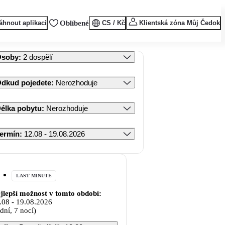
áhnout aplikaci
Oblíbené
CS / Kč
Klientská zóna Můj Čedok
Osoby
:
2 dospělí
dkud pojedete
:
Nerozhoduje
élka pobytu
:
Nerozhoduje
ermín
:
12.08 - 19.08.2026
LAST MINUTE
jlepší možnost v tomto období:
.08
-
19.08.2026
 dní, 7 nocí)