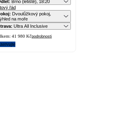
dlet
:
Brno (letiště), 18:20
tový řád
okoj
:
Dvoulůžkový pokoj,
ýhled na moře
trava
:
Ultra All Inclusive
lkem:
41 980 Kč
podrobnosti
zervujte