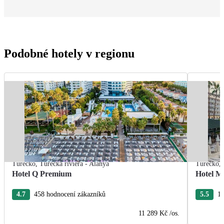
Podobné hotely v regionu
Turecko
,
Turecká riviéra - Alanya
Turecko
,
Hotel Q Premium
Hotel M
4.7
458 hodnocení zákazníků
5.5
10
11 289 Kč
/os.