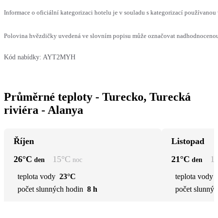
Informace o oficiální kategorizaci hotelu je v souladu s kategorizací používanou 
Polovina hvězdičky uvedená ve slovním popisu může označovat nadhodnocenou n
Kód nabídky:
AYT2MYH
Průměrné teploty - Turecko, Turecká
riviéra - Alanya
Říjen
Listopad
26
°C
15
°C
21
°C
1
den
noc
den
teplota vody
23°C
teplota vody
počet slunných hodin
8 h
počet slunnýc