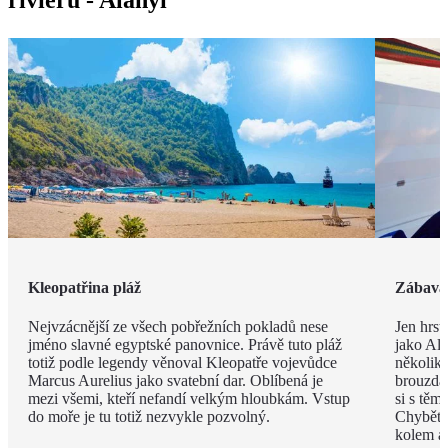
Kleopatřina pláž
Zábava 
Nejvzácnější ze všech pobřežních pokladů nese
Jen hrst
jméno slavné egyptské panovnice. Právě tuto pláž
jako Ala
totiž podle legendy věnoval Kleopatře vojevůdce
několik
Marcus Aurelius jako svatební dar. Oblíbená je
brouzdal
mezi všemi, kteří nefandí velkým hloubkám. Vstup
si s těm
do moře je tu totiž nezvykle pozvolný.
Chybět 
kolem a