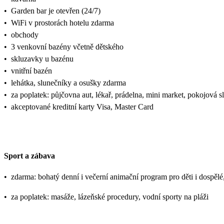
•
Garden bar je otevřen (24/7)
•
WiFi v prostorách hotelu zdarma
•
obchody
•
3 venkovní bazény včetně dětského
•
skluzavky u bazénu
•
vnitřní bazén
•
lehátka, slunečníky a osušky zdarma
•
za poplatek: půjčovna aut, lékař, prádelna, mini market, pokojová s
•
akceptované kreditní karty Visa, Master Card
Sport a zábava
•
zdarma: bohatý denní i večerní animační program pro děti i dospělé, p
•
za poplatek: masáže, lázeňské procedury, vodní sporty na pláži