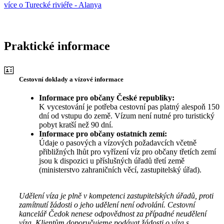
více o Turecké riviéře - Alanya
Praktické informace
Cestovní doklady a vízové informace
Informace pro občany České republiky:
K vycestování je potřeba cestovní pas platný alespoň 150
dní od vstupu do země. Vízum není nutné pro turistický
pobyt kratší než 90 dní.
Informace pro občany ostatních zemí:
Údaje o pasových a vízových požadavcích včetně
přibližných lhůt pro vyřízení víz pro občany třetích zemí
jsou k dispozici u příslušných úřadů třetí země
(ministerstvo zahraničních věcí, zastupitelský úřad).
Udělení víza je plně v kompetenci zastupitelských úřadů, proti
zamítnutí žádosti o jeho udělení není odvolání. Cestovní
kancelář Čedok nenese odpovědnost za případné neudělení
víza. Klientům doporučujeme podávat žádosti o víza s