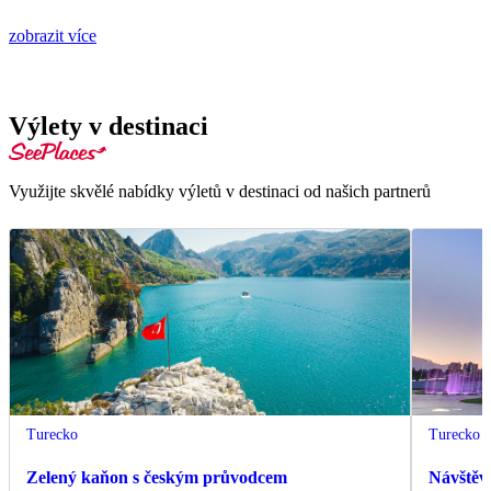
zobrazit více
Výlety v destinaci
Využijte skvělé nabídky výletů v destinaci od našich partnerů
Turecko
Turecko
Zelený kaňon s českým průvodcem
Návštěv