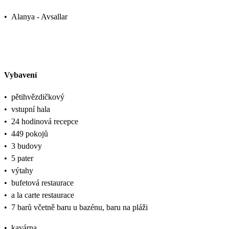
•
Alanya - Avsallar
Vybavení
•
pětihvězdičkový
•
vstupní hala
•
24 hodinová recepce
•
449 pokojů
•
3 budovy
•
5 pater
•
výtahy
•
bufetová restaurace
•
a la carte restaurace
•
7 barů včetně baru u bazénu, baru na pláži
•
kavárna