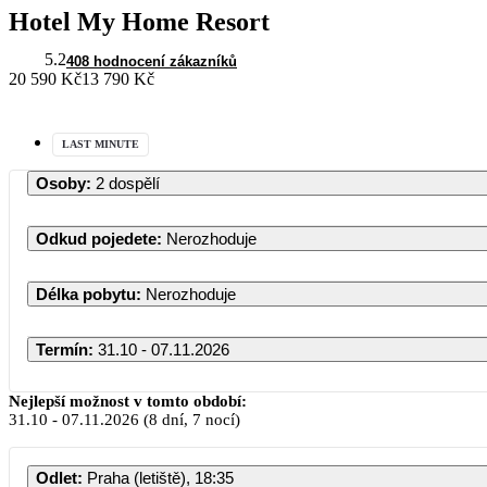
Hotel My Home Resort
5.2
408 hodnocení zákazníků
20 590 Kč
13 790 Kč
LAST MINUTE
Osoby
:
2 dospělí
Odkud pojedete
:
Nerozhoduje
Délka pobytu
:
Nerozhoduje
Termín
:
31.10 - 07.11.2026
Nejlepší možnost v tomto období:
31.10
-
07.11.2026
(8 dní, 7 nocí)
Odlet
:
Praha (letiště), 18:35