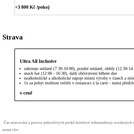
+3 800 Kč /pokoj
Strava
Ultra All Inclusive
zahrnuje snídaně (7:30-10:00), pozdní snídaně, obědy (12:30-14:
snack bar (12:00 - 16:30), další občerstvení během dne
nealkoholické a alkoholické nápoje místní výroby v časech a mí
1x za pobyt možnost večeře v restauraci à la carte - nutná předch
v ceně
Čas stravování a provoz jednotlivých prvků hotelové infrastruktury uvedených
nemá vliv.