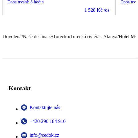
Doba trvání
:
8 hodin
Doba trvá
1 528 Kč
/os.
Dovolená
/
Naše destinace
/
Turecko
/
Turecká riviéra - Alanya
/
Hotel My
Kontakt
Kontaktujte nás
+420 296 184 910
info@cedok.cz