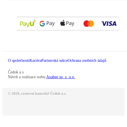
O společnosti
Kariéra
Partnerská sekce
Ochrana osobních údajů
Čedok a.s
Návrh a realizace webu
Axabee sp. z. o.o.
© 2026, cestovní kancelář Čedok a.s.