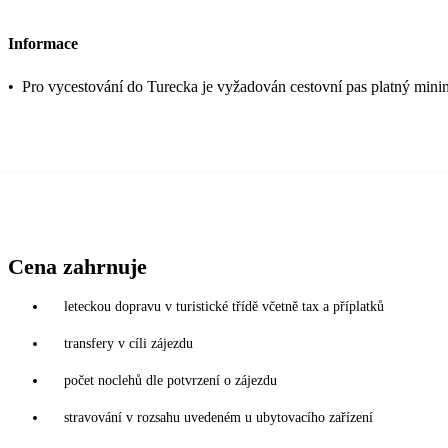
Informace
•
Pro vycestování do Turecka je vyžadován cestovní pas platný mini
Cena zahrnuje
leteckou dopravu v turistické třídě včetně tax a příplatků
transfery v cíli zájezdu
počet noclehů dle potvrzení o zájezdu
stravování v rozsahu uvedeném u ubytovacího zařízení