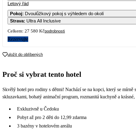
Letový řád
Pokoj
:
Dvoulůžkový pokoj s výhledem do okolí
Strava
:
Ultra All Inclusive
Celkem:
27 580 Kč
podrobnosti
Rezervujte
uložit do oblíbených
Proč si vybrat tento hotel
Skvělý hotel pro rodiny s dětmi! Nachází se na kopci, který se mírně s
skluzavkami, bohatý animační program, rozmanitá kuchyně a krásné, 
Exkluzivně u Čedoku
Pobyt až pro 2 děti do 12,99 zdarma
3 bazény v hotelovém areálu