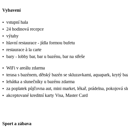
Vybavení
•
vstupní hala
•
24 hodinová recepce
•
výtahy
•
hlavní restaurace - jídla formou bufetu
•
restaurace à la carte
•
bary - lobby bar, bar u bazénu, bar na střeše
•
WiFi v areálu zdarma
•
terasa s bazénem, dětský bazén se skluzavkami, aquapark, krytý ba
•
lehátka a slunečníky u bazénu zdarma
•
za poplatek půjčovna aut, mini market, lékař, prádelna, pokojová s
•
akceptované kreditní karty Visa, Master Card
Sport a zábava