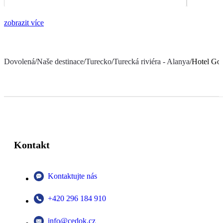
zobrazit více
Dovolená
/
Naše destinace
/
Turecko
/
Turecká riviéra - Alanya
/
Hotel Gol
Kontakt
Kontaktujte nás
+420 296 184 910
info@cedok.cz