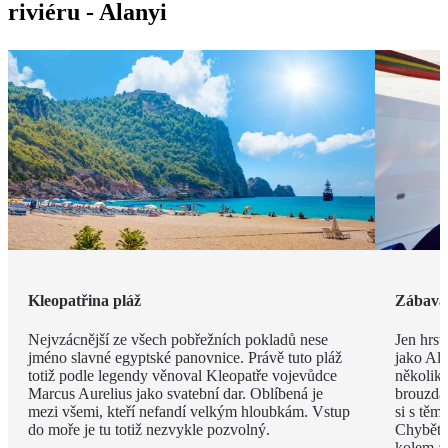
riviéru - Alanyi
Kleopatřina pláž
Zábava 
Nejvzácnější ze všech pobřežních pokladů nese
Jen hrst
jméno slavné egyptské panovnice. Právě tuto pláž
jako Ala
totiž podle legendy věnoval Kleopatře vojevůdce
několik
Marcus Aurelius jako svatební dar. Oblíbená je
brouzdal
mezi všemi, kteří nefandí velkým hloubkám. Vstup
si s těm
do moře je tu totiž nezvykle pozvolný.
Chybět 
kolem a