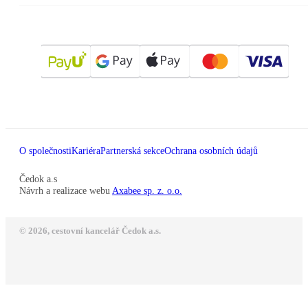
O společnosti
Kariéra
Partnerská sekce
Ochrana osobních údajů
Čedok a.s
Návrh a realizace webu
Axabee sp. z. o.o.
© 2026, cestovní kancelář Čedok a.s.