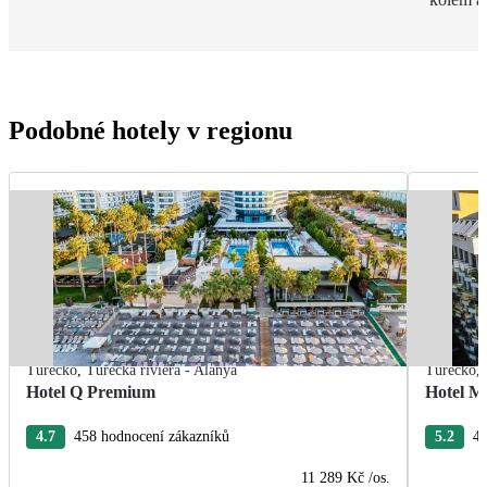
Podobné hotely v regionu
Turecko
,
Turecká riviéra - Alanya
Turecko
,
Hotel Q Premium
Hotel M
4.7
458 hodnocení zákazníků
5.2
40
11 289 Kč
/os.