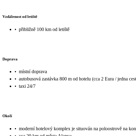
Vzdálenost od letiště
•
přibližně 100 km od letiště
Doprava
•
místní doprava
•
autobusová zastávka 800 m od hotelu (cca 2 Eura / jedna cest
•
taxi 24/7
Okolí
•
moderní hotelový komplex je situován na poloostrově na kon
•
cca 20 km od města Alanya