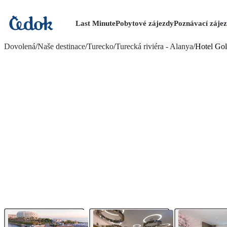
Last Minute
Pobytové zájezdy
Poznávací záje
více fotografií (17)
Dovolená
/
Naše destinace
/
Turecko
/
Turecká riviéra - Alanya
/
Hotel Gol