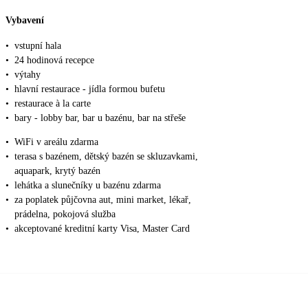
Vybavení
•
vstupní hala
•
24 hodinová recepce
•
výtahy
•
hlavní restaurace - jídla formou bufetu
•
restaurace à la carte
•
bary - lobby bar, bar u bazénu, bar na střeše
•
WiFi v areálu zdarma
•
terasa s bazénem, dětský bazén se skluzavkami,
aquapark, krytý bazén
•
lehátka a slunečníky u bazénu zdarma
•
za poplatek půjčovna aut, mini market, lékař,
prádelna, pokojová služba
•
akceptované kreditní karty Visa, Master Card