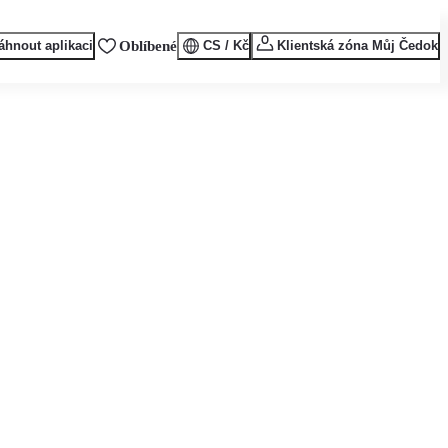
áhnout aplikaci
Oblíbené
CS / Kč
Klientská zóna Můj Čedok