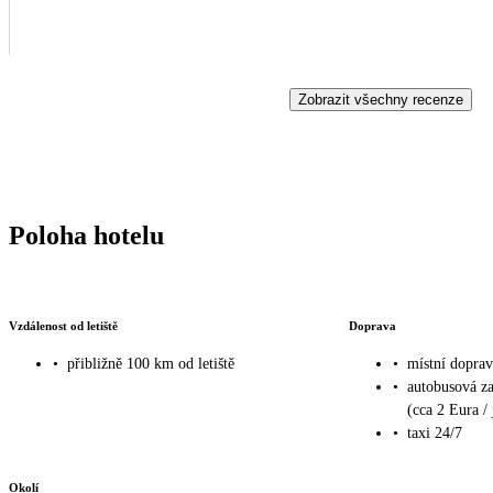
Zobrazit všechny recenze
Poloha hotelu
Vzdálenost od letiště
Doprava
•
přibližně 100 km od letiště
•
místní doprav
•
autobusová z
(cca 2 Eura / 
•
taxi 24/7
Okolí