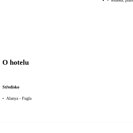
•
lehátka, plá
O hotelu
Středisko
•
Alanya - Fugla