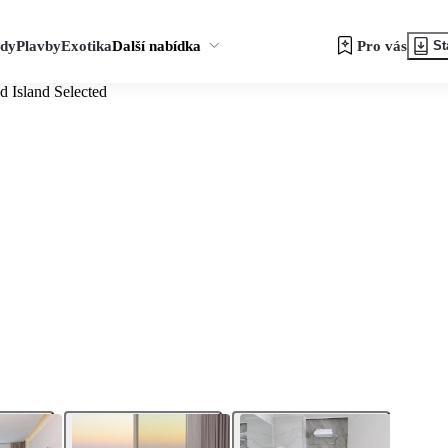
zdy
Plavby
Exotika
Další nabídka
Pro vás
St
d Island Selected