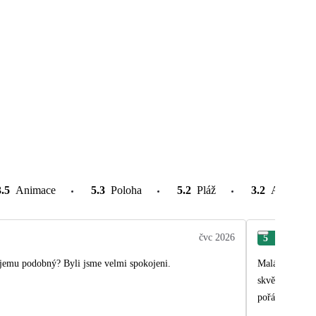
3.5
Animace
5.3
Poloha
5.2
Pláž
3.2
Atrakce v
čvc 2026
5
Luk
Moc se nám zájezd líbil. Prosím budete mít tento hotel v nabídce? A nebo jemu podobný? Byli jsme velmi spokojeni.
Malá obměna jídl
skvělou pláž, su
pořádku.