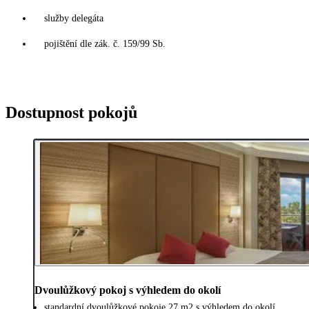
služby delegáta
pojištění dle zák. č. 159/99 Sb.
Dostupnost pokojů
Dvoulůžkový pokoj s výhledem do okolí
standardní dvoulůžkové pokoje 27 m2 s výhledem do okolí