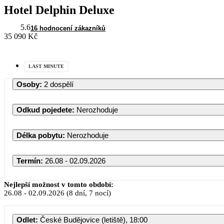
Hotel Delphin Deluxe
5.6
16 hodnocení zákazníků
35 090 Kč
LAST MINUTE
Osoby
:
2 dospělí
Odkud pojedete
:
Nerozhoduje
Délka pobytu
:
Nerozhoduje
Termín
:
26.08 - 02.09.2026
Srpen 20
Nejlepší možnost v tomto období:
26.08
-
02.09.2026
(8 dní, 7 nocí)
PO
ÚT
ST
ČT
Odlet
:
České Budějovice (letiště), 18:00