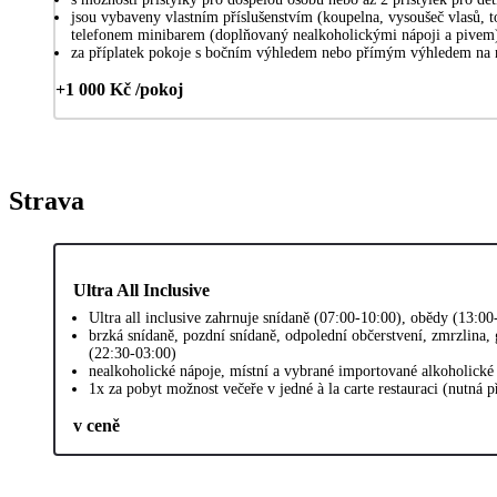
jsou vybaveny vlastním příslušenstvím (koupelna, vysoušeč vlasů, t
telefonem minibarem (doplňovaný nealkoholickými nápoji a pivem
za příplatek pokoje s bočním výhledem nebo přímým výhledem na 
+1 000 Kč /pokoj
Strava
Ultra All Inclusive
Ultra all inclusive zahrnuje snídaně (07:00-10:00), obědy (13:0
brzká snídaně, pozdní snídaně, odpolední občerstvení, zmrzlina, 
(22:30-03:00)
nealkoholické nápoje, místní a vybrané importované alkoholické
1x za pobyt možnost večeře v jedné à la carte restauraci (nutná 
v ceně