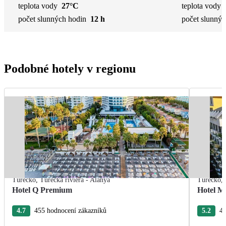
teplota vody
27°C
teplota vody
počet slunných hodin
12 h
počet slunnýc
Podobné hotely v regionu
Turecko
,
Turecká riviéra - Alanya
Turecko
,
Hotel Q Premium
Hotel M
4.7
455 hodnocení zákazníků
5.2
40