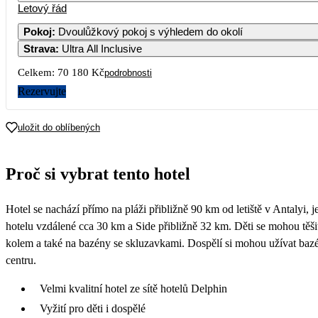
Letový řád
Pokoj
:
Dvoulůžkový pokoj s výhledem do okolí
Strava
:
Ultra All Inclusive
3
4
5
6
Celkem:
70 180 Kč
podrobnosti
10
11
12
13
Rezervujte
17
18
19
20
uložit do oblíbených
24
25
26
27
Proč si vybrat tento hotel
35 090
31
Hotel se nachází přímo na pláži přibližně 90 km od letiště v Antalyi
hotelu vzdálené cca 30 km a Side přibližně 32 km. Děti se mohou těš
kolem a také na bazény se skluzavkami. Dospělí si mohou užívat ba
centru.
Velmi kvalitní hotel ze sítě hotelů Delphin
Vyžití pro děti i dospělé