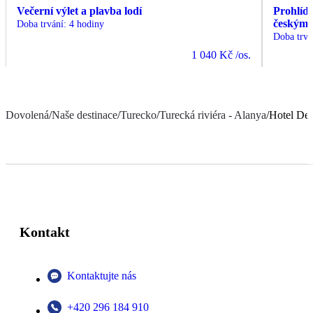
Večerní výlet a plavba lodí
Prohlídk
českým
Doba trvání
:
4 hodiny
Doba trvá
1 040 Kč
/os.
Dovolená
/
Naše destinace
/
Turecko
/
Turecká riviéra - Alanya
/
Hotel Del
Kontakt
Kontaktujte nás
+420 296 184 910