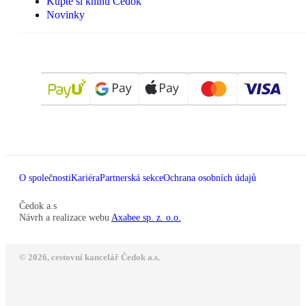
Kupte si knihu Čedok
Novinky
O společnosti
Kariéra
Partnerská sekce
Ochrana osobních údajů
Čedok a.s
Návrh a realizace webu
Axabee sp. z. o.o.
© 2026, cestovní kancelář Čedok a.s.