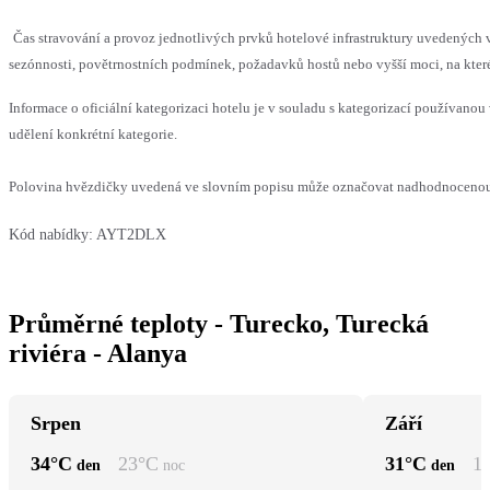
Čas stravování a provoz jednotlivých prvků hotelové infrastruktury uvedený
sezónnosti, povětrnostních podmínek, požadavků hostů nebo vyšší moci, na které
Informace o oficiální kategorizaci hotelu je v souladu s kategorizací používanou 
udělení konkrétní kategorie.
Polovina hvězdičky uvedená ve slovním popisu může označovat nadhodnocenou n
Kód nabídky:
AYT2DLX
Průměrné teploty - Turecko, Turecká
riviéra - Alanya
Srpen
Září
34
°C
23
°C
31
°C
1
den
noc
den