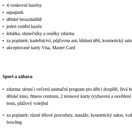
•
4 venkovní bazény
•
aquapark
•
dětské brouzdaliště
•
jeden vnitřní bazén
•
lehátka, slunečníky a osušky zdarma
•
za poplatek: kadeřnictví, půjčovna aut, hlídaní dětí, kosmetický salo
•
akceptované karty Visa, Master Card
Sport a zábava
•
zdarma: denní i večerní animační program pro děti i dospělé, živá hu
dětské kino, fitness centrum, 2 tenisové kurty (vybavení a osvětlení 
tenis, plážový volejbal
•
za poplatek: různé tělové procedury, masáže, kosmetický salon, vodní
bowling