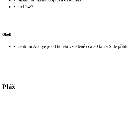
•
taxi 24/7
Okolí
•
centrum Alanye je od hotelu vzdálené cca 30 km a Side přib
Pláž