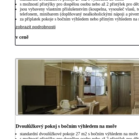
s možností přistýlky pro dospělou osobu nebo až 2 přistýlek pro dět
jsou vybaveny vlastním příslušenstvím (koupelna, vysoušeč vlasů, t
telefonem, minibarem (doplňovaný nealkoholickými nápoji a pivem
za příplatek pokoje s bočním výhledem nebo přímým výhledem na 
zobrazit podrobnosti
v ceně
Dvoulůžkový pokoj s bočním výhledem na moře
standardní dvoulůžkové pokoje 27 m2 s bočním výhledem na moře
s možností přistýlky pro dospělou osobu nebo až 2 přistýlek pro dět