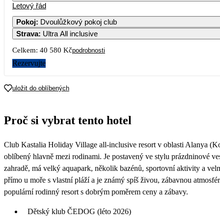
Letový řád
1
2
3
4
22 890
24 390
24
Pokoj
:
Dvoulůžkový pokoj club
Strava
:
Ultra All inclusive
7
8
9
10
11
22 890
23 890
24
Celkem:
40 580 Kč
podrobnosti
14
15
16
17
18
Rezervujte
22 190
22 890
24
21
22
23
24
25
uložit do oblíbených
20 690
20 290
16
28
29
30
Proč si vybrat tento hotel
13 929
13 309
14 809
Club Kastalia Holiday Village all-inclusive resort v oblasti Alanya (K
oblíbený hlavně mezi rodinami. Je postavený ve stylu prázdninové v
zahradě, má velký aquapark, několik bazénů, sportovní aktivity a ve
přímo u moře s vlastní pláží a je známý spíš živou, zábavnou atmosfé
populární rodinný resort s dobrým poměrem ceny a zábavy.
Dětský klub ČEDOG (léto 2026)