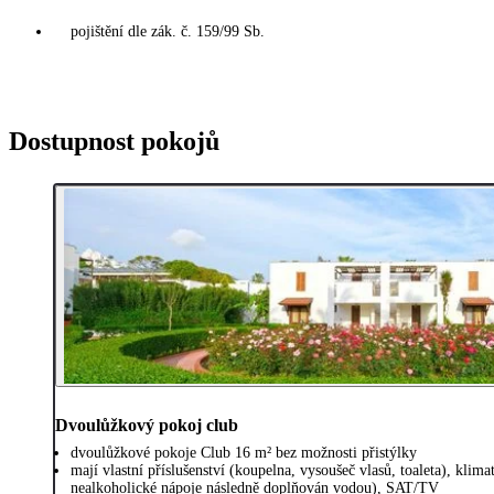
pojištění dle zák. č. 159/99 Sb.
Dostupnost pokojů
Dvoulůžkový pokoj club
dvoulůžkové pokoje Club 16 m² bez možnosti přistýlky
mají vlastní příslušenství (koupelna, vysoušeč vlasů, toaleta), klima
nealkoholické nápoje následně doplňován vodou), SAT/TV