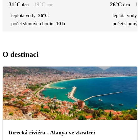
31
°C
19
°C
26
°C
1
den
noc
den
teplota vody
26°C
teplota vody
počet slunných hodin
10 h
počet slunnýc
O destinaci
Turecká riviéra - Alanya ve zkratce: