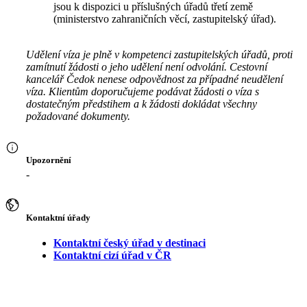
jsou k dispozici u příslušných úřadů třetí země
(ministerstvo zahraničních věcí, zastupitelský úřad).
Udělení víza je plně v kompetenci zastupitelských úřadů, proti
zamítnutí žádosti o jeho udělení není odvolání. Cestovní
kancelář Čedok nenese odpovědnost za případné neudělení
víza. Klientům doporučujeme podávat žádosti o víza s
dostatečným předstihem a k žádosti dokládat všechny
požadované dokumenty.
Upozornění
-
Kontaktní úřady
Kontaktní český úřad v destinaci
Kontaktní cizí úřad v ČR