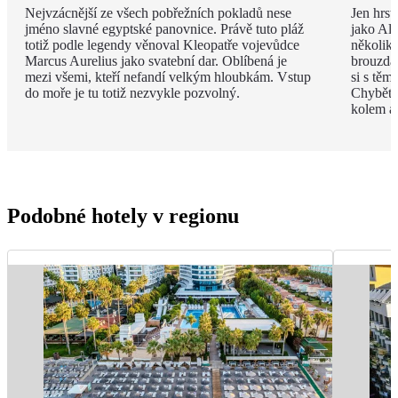
Nejvzácnější ze všech pobřežních pokladů nese
Jen hrst
jméno slavné egyptské panovnice. Právě tuto pláž
jako Ala
totiž podle legendy věnoval Kleopatře vojevůdce
několik
Marcus Aurelius jako svatební dar. Oblíbená je
brouzdal
mezi všemi, kteří nefandí velkým hloubkám. Vstup
si s těm
do moře je tu totiž nezvykle pozvolný.
Chybět 
kolem a
Podobné hotely v regionu