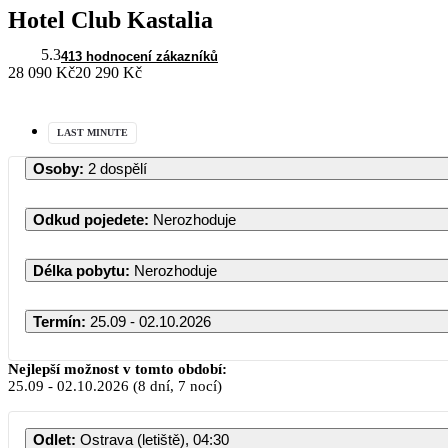
Hotel Club Kastalia
5.3
413 hodnocení zákazníků
28 090 Kč
20 290 Kč
LAST MINUTE
Osoby
:
2 dospělí
Odkud pojedete
:
Nerozhoduje
Délka pobytu
:
Nerozhoduje
Termín
:
25.09 - 02.10.2026
Září 2026
Nejlepší možnost v tomto období:
25.09
-
02.10.2026
(8 dní, 7 nocí)
PO
ÚT
ST
ČT
PÁ
Odlet
:
Ostrava (letiště), 04:30