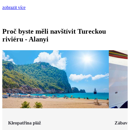
zobrazit více
Proč byste měli navštívit Tureckou
riviéru - Alanyi
Kleopatřina pláž
Zábava 