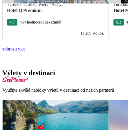
Turecko
,
Turecká riviéra - Alanya
Turecko
,
Hotel Q Premium
Hotel M
4.7
454 hodnocení zákazníků
5.2
40
11 289 Kč
/os.
zobrazit více
Výlety v destinaci
Využijte skvělé nabídky výletů v destinaci od našich partnerů