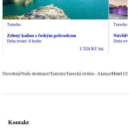
Turecko
Turecko
Zelený kaňon s českým průvodcem
Návštěv
Doba trvání
:
8 hodin
Doba trvá
1 524 Kč
/os.
Dovolená
/
Naše destinace
/
Turecko
/
Turecká riviéra - Alanya
/
Hotel Clu
Kontakt