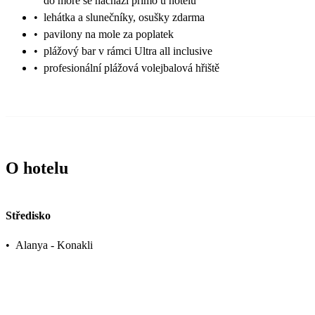
do moře se nachází přímo u hotelu
•
lehátka a slunečníky, osušky zdarma
•
pavilony na mole za poplatek
•
plážový bar v rámci Ultra all inclusive
•
profesionální plážová volejbalová hřiště
O hotelu
Středisko
•
Alanya - Konakli