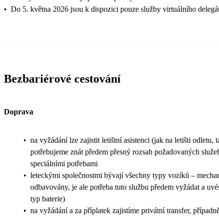
•
Do 5. května 2026 jsou k dispozici pouze služby virtuálního delegá
Bezbariérové cestování
Doprava
•
na vyžádání lze zajistit letištní asistenci (jak na letišti odletu, t
potřebujeme znát předem přesný rozsah požadovaných služeb 
speciálními potřebami
•
leteckými společnostmi bývají všechny typy vozíků – mechani
odbavovány, je ale potřeba tuto službu předem vyžádat a uvés
typ baterie)
•
na vyžádání a za příplatek zajistíme privátní transfer, přípa