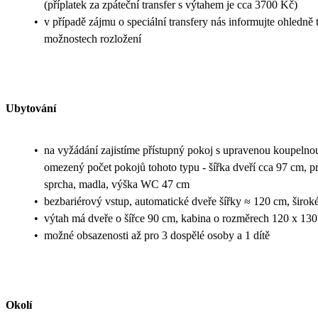
(příplatek za zpáteční transfer s výtahem je cca 3700 Kč)
•
v případě zájmu o speciální transfery nás informujte ohledně
možnostech rozložení
Ubytování
•
na vyžádání zajistíme přístupný pokoj s upravenou koupelno
omezený počet pokojů tohoto typu - šířka dveří cca 97 cm, p
sprcha, madla, výška WC 47 cm
•
bezbariérový vstup, automatické dveře šířky ≈ 120 cm, širok
•
výtah má dveře o šířce 90 cm, kabina o rozměrech 120 x 13
•
možné obsazenosti až pro 3 dospělé osoby a 1 dítě
Okolí