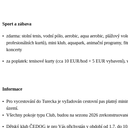
Sport a zábava
•
zdarma: stolní tenis, vodní pólo, aerobic, aqua aerobic, plážový vole
profesionálních kurtů), mini klub, aquapark, animační programy, fi
koncerty
•
za poplatek: tenisové kurty (cca 10 EUR/hod + 5 EUR vybavení), v
Informace
•
Pro vycestování do Turecka je vyžadován cestovní pas platný mini
území.
•
Všechny pokoje typu Club, budou na sezonu 2026 zrekonstruovan
•
Dětský klub ČEDOG je pro Vás přichystán v období od 1.7. do 10.