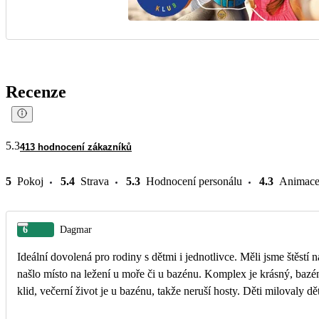
Recenze
5.3
413 hodnocení zákazníků
5
Pokoj
5.4
Strava
5.3
Hodnocení personálu
4.3
Animac
6
Dagmar
Ideální dovolená pro rodiny s dětmi i jednotlivce. Měli jsme štěstí 
našlo místo na ležení u moře či u bazénu. Komplex je krásný, bazén
klid, večerní život je u bazénu, takže neruší hosty. Děti milovaly dě