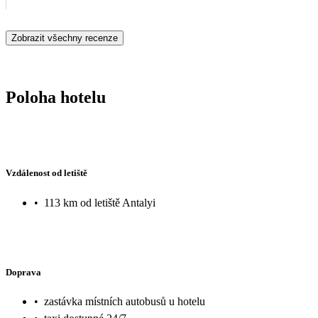
Zobrazit všechny recenze
Poloha hotelu
Vzdálenost od letiště
•
113 km od letiště Antalyi
Doprava
•
zastávka místních autobusů u hotelu