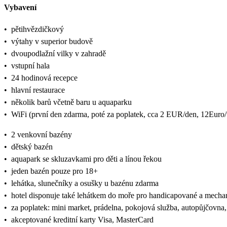
Vybavení
•
pětihvězdičkový
•
výtahy v superior budově
•
dvoupodlažní vilky v zahradě
•
vstupní hala
•
24 hodinová recepce
•
hlavní restaurace
•
několik barů včetně baru u aquaparku
•
WiFi (první den zdarma, poté za poplatek, cca 2 EUR/den, 12Euro/
•
2 venkovní bazény
•
dětský bazén
•
aquapark se skluzavkami pro děti a línou řekou
•
jeden bazén pouze pro 18+
•
lehátka, slunečníky a osušky u bazénu zdarma
•
hotel disponuje také lehátkem do moře pro handicapované a mech
•
za poplatek: mini market, prádelna, pokojová služba, autopůjčovna,
•
akceptované kreditní karty Visa, MasterCard