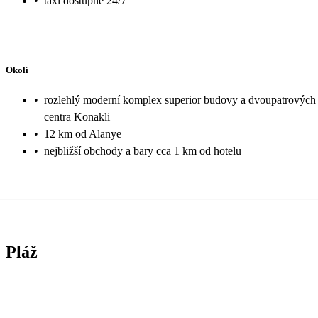
•
taxi dostupné 24/7
Okolí
•
rozlehlý moderní komplex superior budovy a dvoupatrových vi
centra Konakli
•
12 km od Alanye
•
nejbližší obchody a bary cca 1 km od hotelu
Pláž