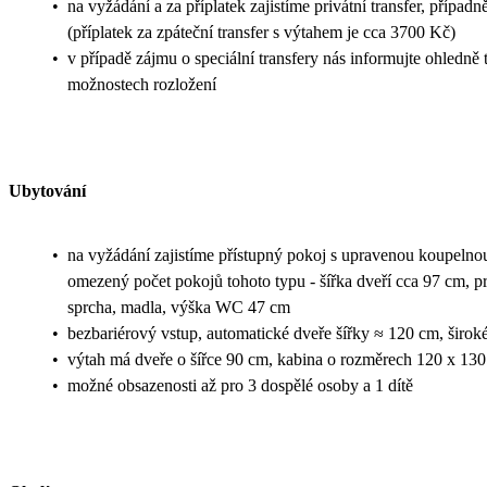
•
na vyžádání a za příplatek zajistíme privátní transfer, přípa
(příplatek za zpáteční transfer s výtahem je cca 3700 Kč)
•
v případě zájmu o speciální transfery nás informujte ohledně
možnostech rozložení
Ubytování
•
na vyžádání zajistíme přístupný pokoj s upravenou koupelno
omezený počet pokojů tohoto typu - šířka dveří cca 97 cm, p
sprcha, madla, výška WC 47 cm
•
bezbariérový vstup, automatické dveře šířky ≈ 120 cm, širok
•
výtah má dveře o šířce 90 cm, kabina o rozměrech 120 x 13
•
možné obsazenosti až pro 3 dospělé osoby a 1 dítě