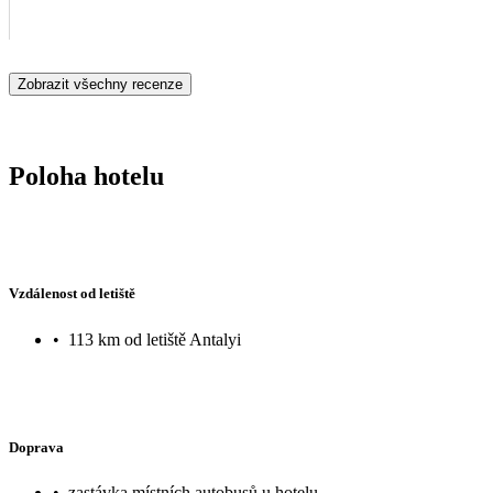
Zobrazit všechny recenze
Poloha hotelu
Vzdálenost od letiště
•
113 km od letiště Antalyi
Doprava
•
zastávka místních autobusů u hotelu