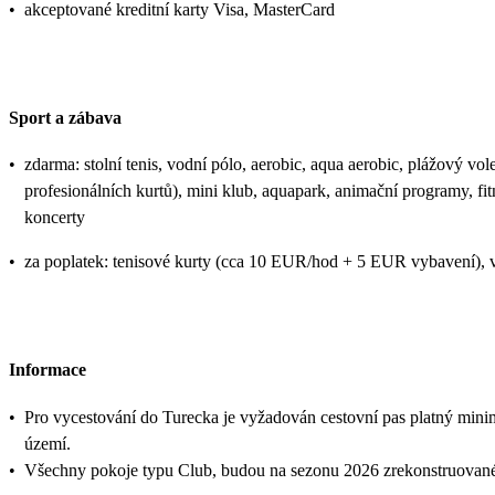
•
akceptované kreditní karty Visa, MasterCard
Sport a zábava
•
zdarma: stolní tenis, vodní pólo, aerobic, aqua aerobic, plážový vole
profesionálních kurtů), mini klub, aquapark, animační programy, fi
koncerty
•
za poplatek: tenisové kurty (cca 10 EUR/hod + 5 EUR vybavení), v
Informace
•
Pro vycestování do Turecka je vyžadován cestovní pas platný mini
území.
•
Všechny pokoje typu Club, budou na sezonu 2026 zrekonstruovan