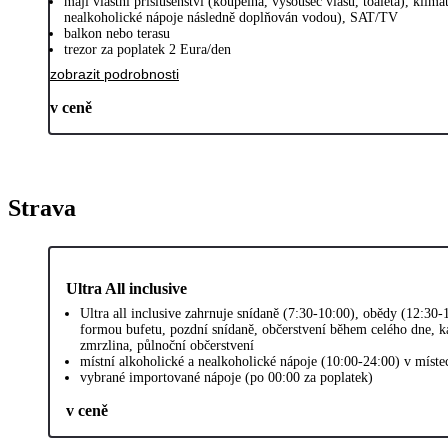
mají vlastní příslušenství (koupelna, vysoušeč vlasů, toaleta), klima
nealkoholické nápoje následně doplňován vodou), SAT/TV
balkon nebo terasu
trezor za poplatek 2 Eura/den
zobrazit podrobnosti
v ceně
Strava
Ultra All inclusive
Ultra all inclusive zahrnuje snídaně (7:30-10:00), obědy (12:30-
formou bufetu, pozdní snídaně, občerstvení během celého dne, k
zmrzlina, půlnoční občerstvení
místní alkoholické a nealkoholické nápoje (10:00-24:00) v míst
vybrané importované nápoje (po 00:00 za poplatek)
v ceně