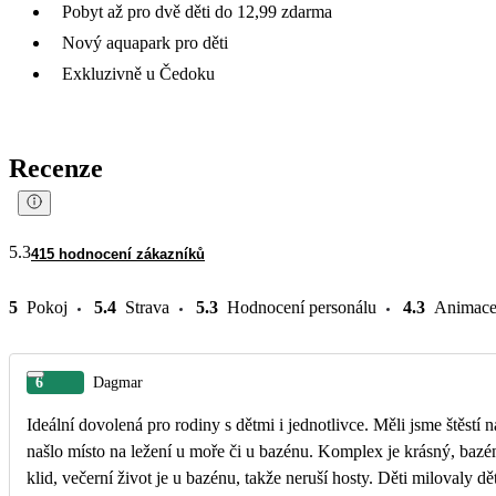
Pobyt až pro dvě děti do 12,99 zdarma
Nový aquapark pro děti
Exkluzivně u Čedoku
Recenze
5.3
415 hodnocení zákazníků
5
Pokoj
5.4
Strava
5.3
Hodnocení personálu
4.3
Animac
6
Dagmar
Ideální dovolená pro rodiny s dětmi i jednotlivce. Měli jsme štěstí 
našlo místo na ležení u moře či u bazénu. Komplex je krásný, bazén
klid, večerní život je u bazénu, takže neruší hosty. Děti milovaly dě