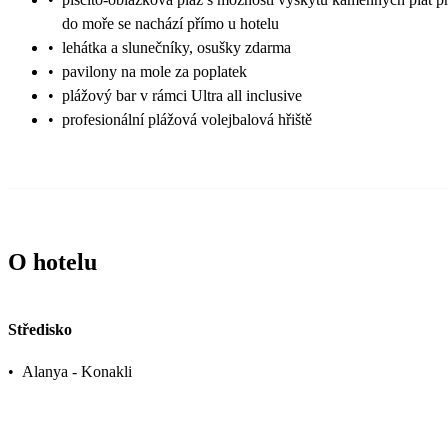
do moře se nachází přímo u hotelu
•
lehátka a slunečníky, osušky zdarma
•
pavilony na mole za poplatek
•
plážový bar v rámci Ultra all inclusive
•
profesionální plážová volejbalová hřiště
O hotelu
Středisko
•
Alanya - Konakli