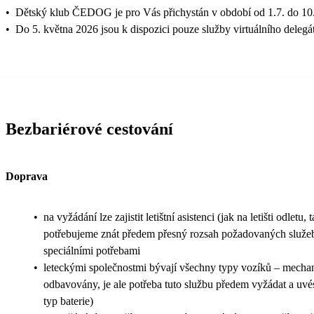
•
Dětský klub ČEDOG je pro Vás přichystán v období od 1.7. do 10.
•
Do 5. května 2026 jsou k dispozici pouze služby virtuálního delegá
Bezbariérové cestování
Doprava
•
na vyžádání lze zajistit letištní asistenci (jak na letišti odletu, t
potřebujeme znát předem přesný rozsah požadovaných služeb 
speciálními potřebami
•
leteckými společnostmi bývají všechny typy vozíků – mechani
odbavovány, je ale potřeba tuto službu předem vyžádat a uvés
typ baterie)