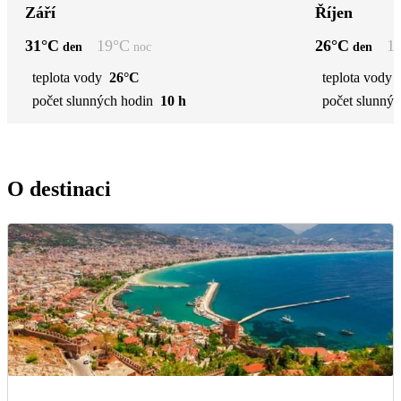
Září
Říjen
31
°C
19
°C
26
°C
1
den
noc
den
teplota vody
26°C
teplota vody
počet slunných hodin
10 h
počet slunnýc
O destinaci