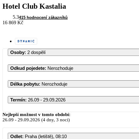
Hotel Club Kastalia
5.3
415 hodnocení zákazníků
16 869 Kč
Osoby
:
2 dospělí
Odkud pojedete
:
Nerozhoduje
Délka pobytu
:
Nerozhoduje
Termín
:
26.09 - 29.09.2026
Září 2026
Nejlepší možnost v tomto období:
26.09
-
29.09.2026
(4 dny, 3 noci)
PO
ÚT
ST
ČT
PÁ
Odlet
:
Praha (letiště), 08:10