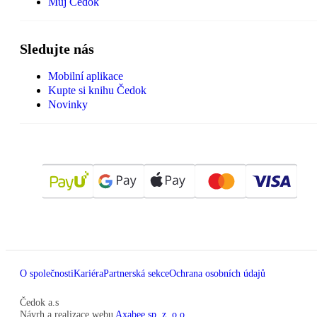
Můj Čedok
Sledujte nás
Mobilní aplikace
Kupte si knihu Čedok
Novinky
O společnosti
Kariéra
Partnerská sekce
Ochrana osobních údajů
Čedok a.s
Návrh a realizace webu
Axabee sp. z. o.o.