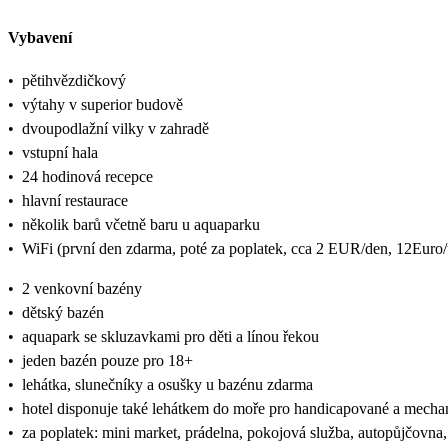
Vybavení
•
pětihvězdičkový
•
výtahy v superior budově
•
dvoupodlažní vilky v zahradě
•
vstupní hala
•
24 hodinová recepce
•
hlavní restaurace
•
několik barů včetně baru u aquaparku
•
WiFi (první den zdarma, poté za poplatek, cca 2 EUR/den, 12Euro/
•
2 venkovní bazény
•
dětský bazén
•
aquapark se skluzavkami pro děti a línou řekou
•
jeden bazén pouze pro 18+
•
lehátka, slunečníky a osušky u bazénu zdarma
•
hotel disponuje také lehátkem do moře pro handicapované a mech
•
za poplatek: mini market, prádelna, pokojová služba, autopůjčovna,