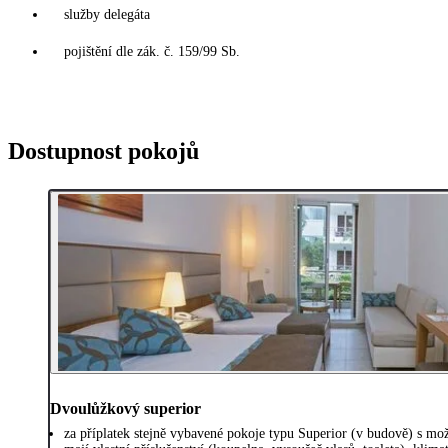
služby delegáta
pojištění dle zák. č. 159/99 Sb.
Dostupnost pokojů
Dvoulůžkový superior
za příplatek stejně vybavené pokoje typu Superior (v budově) s možn