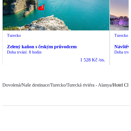
Turecko
Turecko
Zelený kaňon s českým průvodcem
Návštěv
Doba trvání
:
8 hodin
Doba trvá
1 528 Kč
/os.
Dovolená
/
Naše destinace
/
Turecko
/
Turecká riviéra - Alanya
/
Hotel Clu