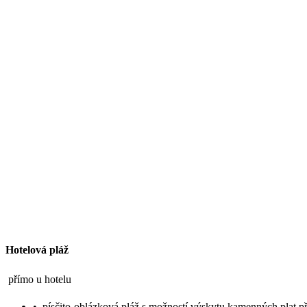
Hotelová pláž
přímo u hotelu
•
písčito-oblázková pláž s možností výskytu kamenných plat př