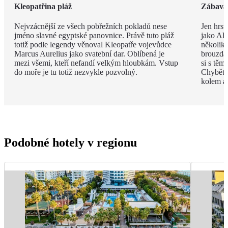
Kleopatřina pláž
Zábava 
Nejvzácnější ze všech pobřežních pokladů nese
Jen hrst
jméno slavné egyptské panovnice. Právě tuto pláž
jako Ala
totiž podle legendy věnoval Kleopatře vojevůdce
několik
Marcus Aurelius jako svatební dar. Oblíbená je
brouzdal
mezi všemi, kteří nefandí velkým hloubkám. Vstup
si s těm
do moře je tu totiž nezvykle pozvolný.
Chybět 
kolem a
Podobné hotely v regionu