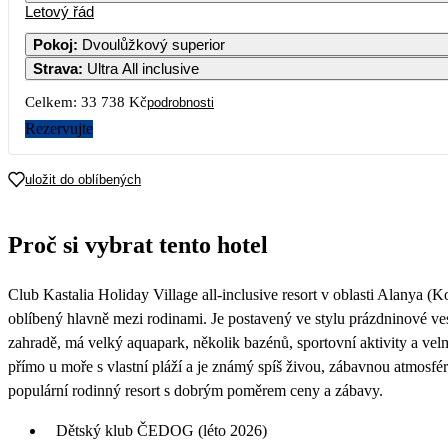
Letový řád
1
2
3
4
28 190
25 990
26
Pokoj
:
Dvoulůžkový superior
Strava
:
Ultra All inclusive
7
8
9
10
11
26 490
25 990
26
Celkem:
33 738 Kč
podrobnosti
14
15
16
17
18
Rezervujte
26 490
25 990
27
21
22
23
24
25
uložit do oblíbených
24 490
22 690
16
28
29
30
Proč si vybrat tento hotel
15 399
13 309
16 429
Club Kastalia Holiday Village all-inclusive resort v oblasti Alanya (K
oblíbený hlavně mezi rodinami. Je postavený ve stylu prázdninové v
zahradě, má velký aquapark, několik bazénů, sportovní aktivity a ve
přímo u moře s vlastní pláží a je známý spíš živou, zábavnou atmosfé
populární rodinný resort s dobrým poměrem ceny a zábavy.
Dětský klub ČEDOG (léto 2026)