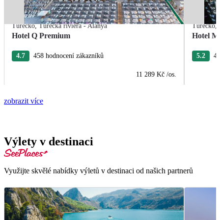
Turecko
,
Turecká riviéra - Alanya
Turecko
,
Hotel Q Premium
Hotel M
4.7
458 hodnocení zákazníků
5.2
40
11 289 Kč
/os.
zobrazit více
Výlety v destinaci
Využijte skvělé nabídky výletů v destinaci od našich partnerů