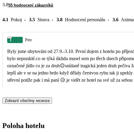
3.8
55 hodnocení zákazníků
4.1
Pokoj
3.5
Strava
3.8
Hodnocení personálu
3.6
Anima
1
Petr
Byly jsme ubytováni od 27.9.-3.10. První dojem z hotelu po příjez
bylo neprasklé.co se týká úklidu musel sem po třech dnech připome
označené jídlo co je za druh☹️snídaně tragická jeden druh pečiva žádné míchaná vajíčka párky jeden druh salámu jeden jogurt a tvaroh nebo banány ani plátkový sýr,obědy byly trochu
lepší ale v se na jedno brdo když dělaly čerstvou rybu tak ji upekl
střevní potíže pak i má paní 😥.je vidět ze hotel na své už za se
Jediné asi dobré bylo ze je to malý hotel u pláže a nemusíte chodit
jsme se zeptaly jestli by šlo prodloužit a bylo nám řečeno že ano
Zobrazit všechny recenze
Poloha hotelu