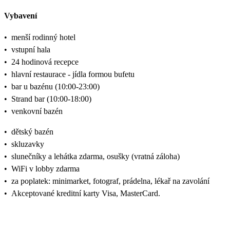
Vybavení
•
menší rodinný hotel
•
vstupní hala
•
24 hodinová recepce
•
hlavní restaurace - jídla formou bufetu
•
bar u bazénu (10:00-23:00)
•
Strand bar (10:00-18:00)
•
venkovní bazén
•
dětský bazén
•
skluzavky
•
slunečníky a lehátka zdarma, osušky (vratná záloha)
•
WiFi v lobby zdarma
•
za poplatek: minimarket, fotograf, prádelna, lékař na zavolání
•
Akceptované kreditní karty Visa, MasterCard.