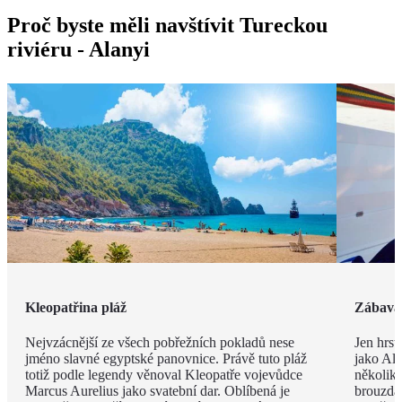
Proč byste měli navštívit Tureckou
riviéru - Alanyi
Kleopatřina pláž
Zábava 
Nejvzácnější ze všech pobřežních pokladů nese
Jen hrst
jméno slavné egyptské panovnice. Právě tuto pláž
jako Ala
totiž podle legendy věnoval Kleopatře vojevůdce
několik
Marcus Aurelius jako svatební dar. Oblíbená je
brouzdal