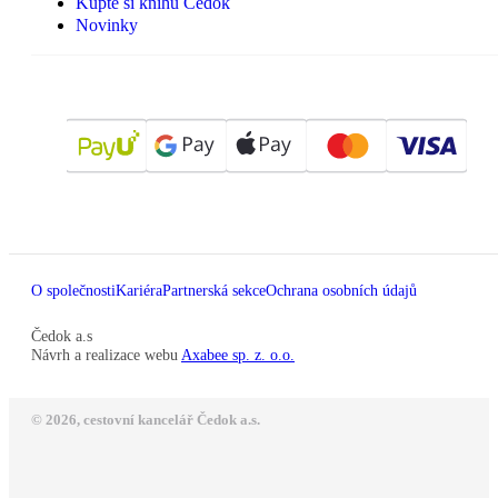
Kupte si knihu Čedok
Novinky
O společnosti
Kariéra
Partnerská sekce
Ochrana osobních údajů
Čedok a.s
Návrh a realizace webu
Axabee sp. z. o.o.
© 2026, cestovní kancelář Čedok a.s.