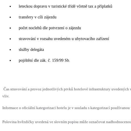
leteckou dopravu v turistické třídě včetně tax a příplatků
transfery v cíli zájezdu
počet noclehů dle potvrzení o zájezdu
stravování v rozsahu uvedeném u ubytovacího zařízení
služby delegáta
pojištění dle zák. č. 159/99 Sb.
Čas stravování a provoz jednotlivých prvků hotelové infrastruktury uvedenýc
vliv.
Informace o oficiální kategorizaci hotelu je v souladu s kategorizací používanou 
Polovina hvězdičky uvedená ve slovním popisu může označovat nadhodnocenou n