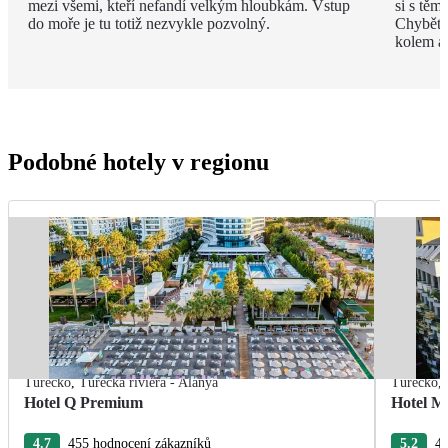
mezi všemi, kteří nefandí velkým hloubkám. Vstup
si s těm
do moře je tu totiž nezvykle pozvolný.
Chybět 
kolem a
Podobné hotely v regionu
Turecko
,
Turecká riviéra - Alanya
Turecko
,
Hotel Q Premium
Hotel M
4.7
455 hodnocení zákazníků
5.2
40