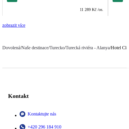
11 289 Kč
/os.
zobrazit více
Dovolená
/
Naše destinace
/
Turecko
/
Turecká riviéra - Alanya
/
Hotel Clo
Kontakt
Kontaktujte nás
+420 296 184 910