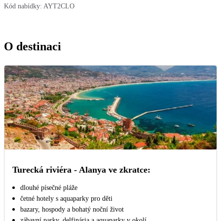
Kód nabídky:
AYT2CLO
O destinaci
Turecká riviéra - Alanya ve zkratce:
dlouhé písečné pláže
četné hotely s aquaparky pro děti
bazary, hospody a bohatý noční život
zábavní parky, delfinária a aquaparky v okolí