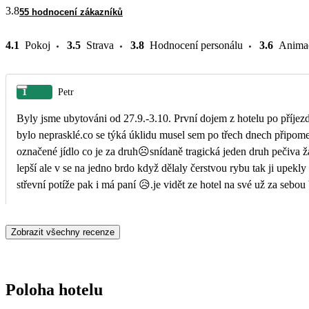
3.8
55 hodnocení zákazníků
4.1
Pokoj
3.5
Strava
3.8
Hodnocení personálu
3.6
Anima
1
Petr
Byly jsme ubytováni od 27.9.-3.10. První dojem z hotelu po příjez
bylo neprasklé.co se týká úklidu musel sem po třech dnech připome
označené jídlo co je za druh☹️snídaně tragická jeden druh pečiva žádné míchaná vajíčka párky jeden druh salámu jeden jogurt a tvaroh nebo banány ani plátkový sýr,obědy byly trochu
lepší ale v se na jedno brdo když dělaly čerstvou rybu tak ji upekl
střevní potíže pak i má paní 😥.je vidět ze hotel na své už za se
Jediné asi dobré bylo ze je to malý hotel u pláže a nemusíte chodit
jsme se zeptaly jestli by šlo prodloužit a bylo nám řečeno že ano
Zobrazit všechny recenze
Poloha hotelu