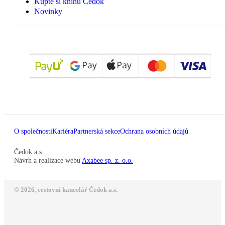
Kupte si knihu Čedok
Novinky
O společnosti
Kariéra
Partnerská sekce
Ochrana osobních údajů
Čedok a.s
Návrh a realizace webu
Axabee sp. z. o.o.
© 2026, cestovní kancelář Čedok a.s.