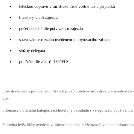
leteckou dopravu v turistické třídě včetně tax a příplatků
transfery v cíli zájezdu
počet noclehů dle potvrzení o zájezdu
stravování v rozsahu uvedeném u ubytovacího zařízení
služby delegáta
pojištění dle zák. č. 159/99 Sb.
Čas stravování a provoz jednotlivých prvků hotelové infrastruktury uvedenýc
vliv.
Informace o oficiální kategorizaci hotelu je v souladu s kategorizací používanou 
Polovina hvězdičky uvedená ve slovním popisu může označovat nadhodnocenou n