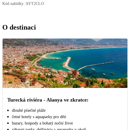
Kód nabídky:
AYT2CLO
O destinaci
Turecká riviéra - Alanya ve zkratce:
dlouhé písečné pláže
četné hotely s aquaparky pro děti
bazary, hospody a bohatý noční život
zábavní parky, delfinária a aquaparky v okolí