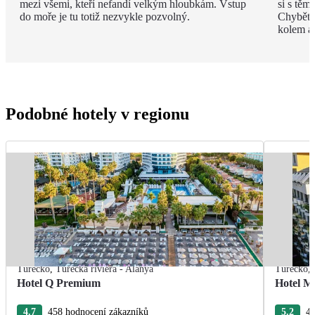
mezi všemi, kteří nefandí velkým hloubkám. Vstup
si s těm
do moře je tu totiž nezvykle pozvolný.
Chybět 
kolem a
Podobné hotely v regionu
Turecko
,
Turecká riviéra - Alanya
Turecko
,
Hotel Q Premium
Hotel M
4.7
458 hodnocení zákazníků
5.2
40