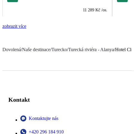
11 289 Kč
/os.
zobrazit více
Dovolená
/
Naše destinace
/
Turecko
/
Turecká riviéra - Alanya
/
Hotel Clo
Kontakt
Kontaktujte nás
+420 296 184 910