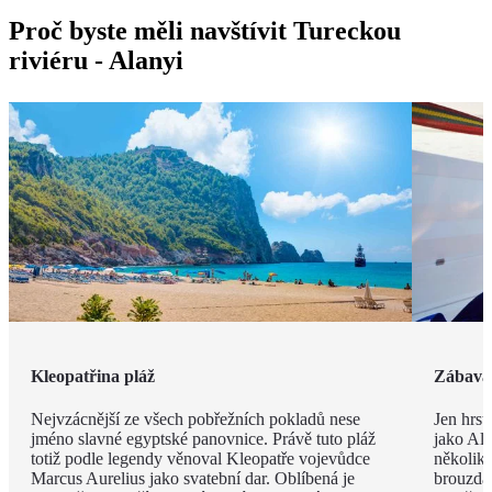
Proč byste měli navštívit Tureckou
riviéru - Alanyi
Kleopatřina pláž
Zábava 
Nejvzácnější ze všech pobřežních pokladů nese
Jen hrst
jméno slavné egyptské panovnice. Právě tuto pláž
jako Ala
totiž podle legendy věnoval Kleopatře vojevůdce
několik
Marcus Aurelius jako svatební dar. Oblíbená je
brouzdal