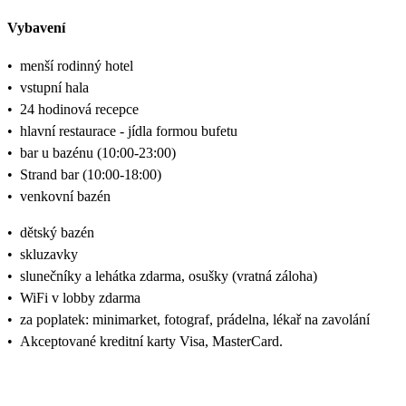
Vybavení
•
menší rodinný hotel
•
vstupní hala
•
24 hodinová recepce
•
hlavní restaurace - jídla formou bufetu
•
bar u bazénu (10:00-23:00)
•
Strand bar (10:00-18:00)
•
venkovní bazén
•
dětský bazén
•
skluzavky
•
slunečníky a lehátka zdarma, osušky (vratná záloha)
•
WiFi v lobby zdarma
•
za poplatek: minimarket, fotograf, prádelna, lékař na zavolání
•
Akceptované kreditní karty Visa, MasterCard.