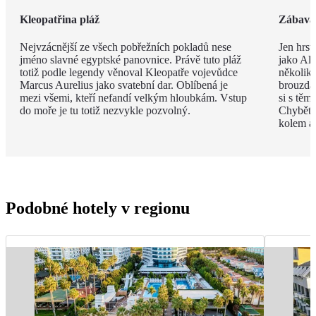
Kleopatřina pláž
Zábava 
Nejvzácnější ze všech pobřežních pokladů nese
Jen hrst
jméno slavné egyptské panovnice. Právě tuto pláž
jako Ala
totiž podle legendy věnoval Kleopatře vojevůdce
několik
Marcus Aurelius jako svatební dar. Oblíbená je
brouzdal
mezi všemi, kteří nefandí velkým hloubkám. Vstup
si s těm
do moře je tu totiž nezvykle pozvolný.
Chybět 
kolem a
Podobné hotely v regionu