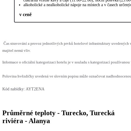
cukrárna včetně kávy a čaje (11:00-22:00), noční polévka (23:00
alkoholické a nealkoholické nápoje na místech a v časech určen
v ceně
Čas stravování a provoz jednotlivých prvků hotelové infrastruktury uvedenýc
majitel nemá vliv.
Informace o oficiální kategorizaci hotelu je v souladu s kategorizací používanou 
Polovina hvězdičky uvedená ve slovním popisu může označovat nadhodnocenou n
Kód nabídky:
AYT2ENA
Průměrné teploty - Turecko, Turecká
riviéra - Alanya