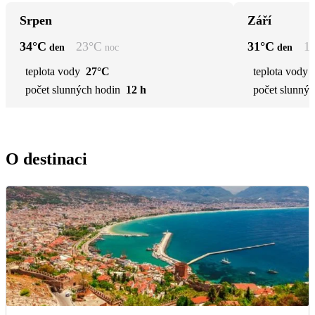
Srpen
Září
34
°C
23
°C
31
°C
1
den
noc
den
teplota vody
27°C
teplota vody
počet slunných hodin
12 h
počet slunnýc
O destinaci