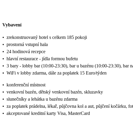
Vybavení
•
zrekonstruovaný hotel s celkem 185 pokoji
•
prostorná vstupní hala
•
24 hodinová recepce
•
hlavní restaurace - jídla formou bufetu
•
3 bary - lobby bar (10:00-23:30), bar u bazénu (10:00-23:30), bar n
•
WiFi v lobby zdarma, dále za poplatek 15 Euro/týden
•
konferenční místnost
•
venkovní bazén, dětský venkovní bazén, skluzavky
•
slunečníky a lehátka u bazénu zdarma
•
za poplatek prádelna, lékař, půjčovna kol a aut, půjčení kočárku, fo
•
akceptované kreditní karty Visa, MasterCard