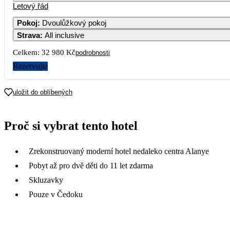
Letový řád
Pokoj
:
Dvoulůžkový pokoj
Strava
:
All inclusive
Celkem:
32 980 Kč
podrobnosti
Rezervujte
uložit do oblíbených
Proč si vybrat tento hotel
Zrekonstruovaný moderní hotel nedaleko centra Alanye
Pobyt až pro dvě děti do 11 let zdarma
Skluzavky
Pouze v Čedoku