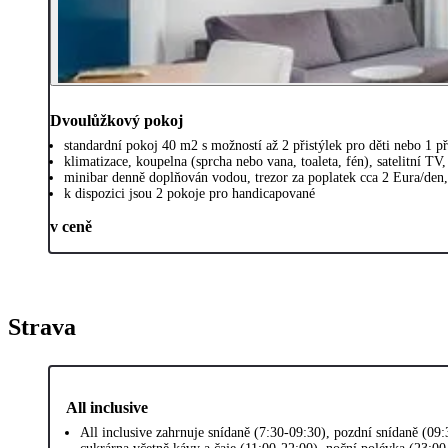
Dvoulůžkový pokoj
standardní pokoj 40 m2 s možností až 2 přistýlek pro děti nebo 1 př
klimatizace, koupelna (sprcha nebo vana, toaleta, fén), satelitní TV,
minibar denně doplňován vodou, trezor za poplatek cca 2 Eura/den
k dispozici jsou 2 pokoje pro handicapované
v ceně
Strava
All inclusive
All inclusive zahrnuje snídaně (7:30-09:30), pozdní snídaně (09