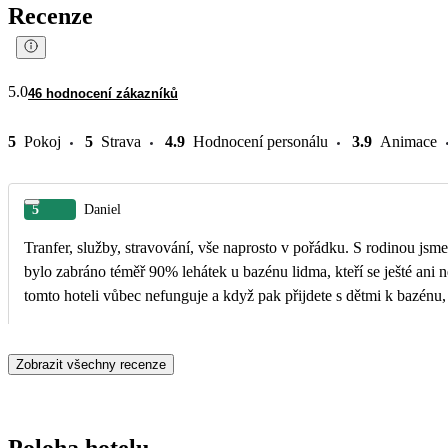
Recenze
5.0
46 hodnocení zákazníků
5
Pokoj
5
Strava
4.9
Hodnocení personálu
3.9
Animace
5
Daniel
Tranfer, služby, stravování, vše naprosto v pořádku. S rodinou jsme si dovolenou užili a jsme spokojeni. Jedna v
bylo zabráno téměř 90% lehátek u bazénu lidma, kteří se ješté ani n
tomto hoteli vůbec nefunguje a když pak přijdete s dětmi k bazénu,
Zobrazit všechny recenze
Poloha hotelu