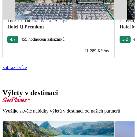
Turecko
,
Turecká riviéra - Alanya
Turecko
,
Hotel Q Premium
Hotel M
4.7
455 hodnocení zákazníků
5.2
40
11 289 Kč
/os.
zobrazit více
Výlety v destinaci
Využijte skvělé nabídky výletů v destinaci od našich partnerů