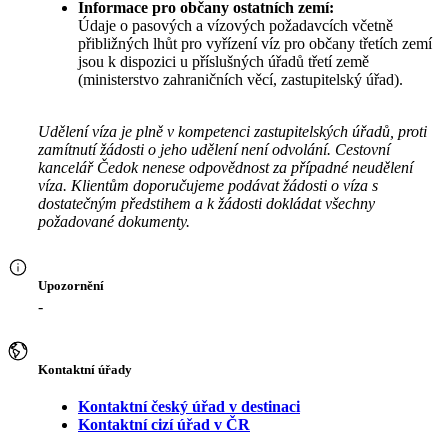
Informace pro občany ostatních zemí:
Údaje o pasových a vízových požadavcích včetně
přibližných lhůt pro vyřízení víz pro občany třetích zemí
jsou k dispozici u příslušných úřadů třetí země
(ministerstvo zahraničních věcí, zastupitelský úřad).
Udělení víza je plně v kompetenci zastupitelských úřadů, proti
zamítnutí žádosti o jeho udělení není odvolání. Cestovní
kancelář Čedok nenese odpovědnost za případné neudělení
víza. Klientům doporučujeme podávat žádosti o víza s
dostatečným předstihem a k žádosti dokládat všechny
požadované dokumenty.
Upozornění
-
Kontaktní úřady
Kontaktní český úřad v destinaci
Kontaktní cizí úřad v ČR