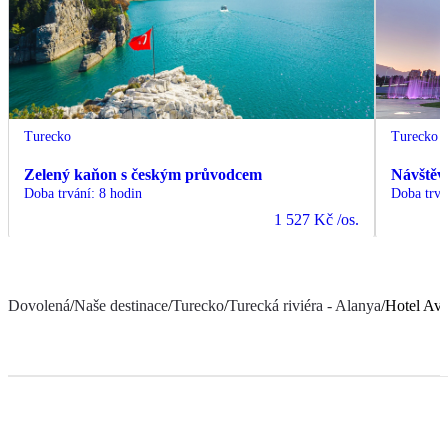
Turecko
Turecko
Zelený kaňon s českým průvodcem
Návštěv
Doba trvání
:
8 hodin
Doba trvá
1 527 Kč
/os.
Dovolená
/
Naše destinace
/
Turecko
/
Turecká riviéra - Alanya
/
Hotel Ave