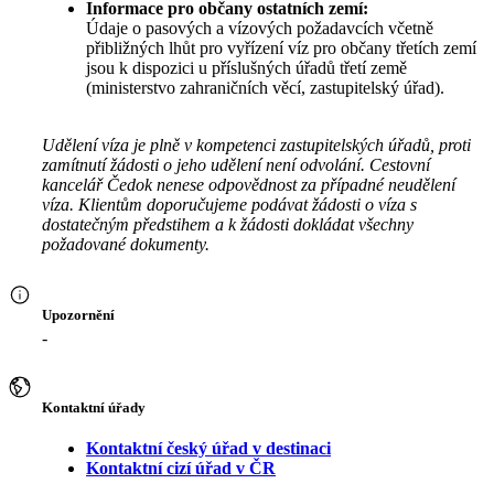
Informace pro občany ostatních zemí:
Údaje o pasových a vízových požadavcích včetně
přibližných lhůt pro vyřízení víz pro občany třetích zemí
jsou k dispozici u příslušných úřadů třetí země
(ministerstvo zahraničních věcí, zastupitelský úřad).
Udělení víza je plně v kompetenci zastupitelských úřadů, proti
zamítnutí žádosti o jeho udělení není odvolání. Cestovní
kancelář Čedok nenese odpovědnost za případné neudělení
víza. Klientům doporučujeme podávat žádosti o víza s
dostatečným předstihem a k žádosti dokládat všechny
požadované dokumenty.
Upozornění
-
Kontaktní úřady
Kontaktní český úřad v destinaci
Kontaktní cizí úřad v ČR