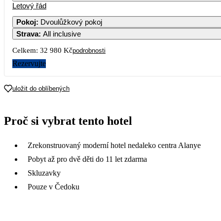
Letový řád
Pokoj
:
Dvoulůžkový pokoj
Strava
:
All inclusive
Celkem:
32 980 Kč
podrobnosti
Rezervujte
uložit do oblíbených
Proč si vybrat tento hotel
Zrekonstruovaný moderní hotel nedaleko centra Alanye
Pobyt až pro dvě děti do 11 let zdarma
Skluzavky
Pouze v Čedoku