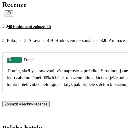
Recenze
5.0
46 hodnocení zákazníků
5
Pokoj
5
Strava
4.9
Hodnocení personálu
3.9
Animace
5
Daniel
Tranfer, služby, stravování, vše naprosto v pořádku. S rodinou jsme si dovolenou užili a jsme spokojeni. Jedna v
bylo zabráno téměř 90% lehátek u bazénu lidma, kteří se ješté ani n
tomto hoteli vůbec nefunguje a když pak přijdete s dětmi k bazénu,
Zobrazit všechny recenze
Poloha hotelu