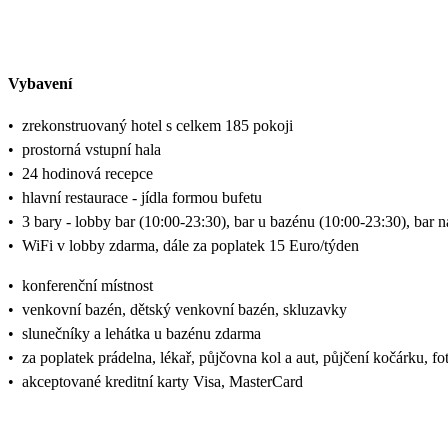
Vybavení
•
zrekonstruovaný hotel s celkem 185 pokoji
•
prostorná vstupní hala
•
24 hodinová recepce
•
hlavní restaurace - jídla formou bufetu
•
3 bary - lobby bar (10:00-23:30), bar u bazénu (10:00-23:30), bar n
•
WiFi v lobby zdarma, dále za poplatek 15 Euro/týden
•
konferenční místnost
•
venkovní bazén, dětský venkovní bazén, skluzavky
•
slunečníky a lehátka u bazénu zdarma
•
za poplatek prádelna, lékař, půjčovna kol a aut, půjčení kočárku, fo
•
akceptované kreditní karty Visa, MasterCard