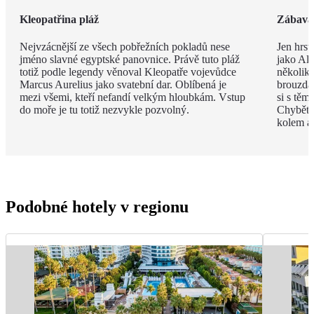
Kleopatřina pláž
Zábava 
Nejvzácnější ze všech pobřežních pokladů nese
Jen hrst
jméno slavné egyptské panovnice. Právě tuto pláž
jako Ala
totiž podle legendy věnoval Kleopatře vojevůdce
několik
Marcus Aurelius jako svatební dar. Oblíbená je
brouzdal
mezi všemi, kteří nefandí velkým hloubkám. Vstup
si s těm
do moře je tu totiž nezvykle pozvolný.
Chybět 
kolem a
Podobné hotely v regionu