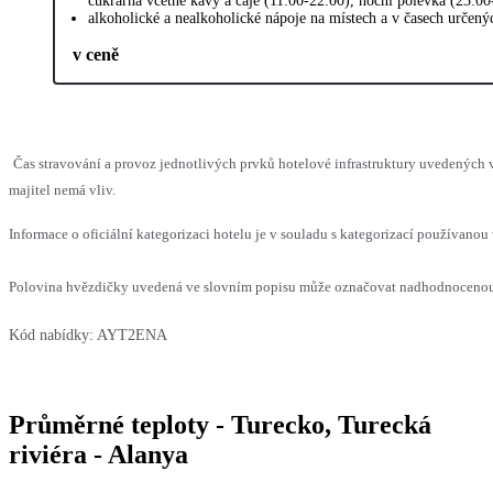
cukrárna včetně kávy a čaje (11:00-22:00), noční polévka (23:00
alkoholické a nealkoholické nápoje na místech a v časech určen
v ceně
Čas stravování a provoz jednotlivých prvků hotelové infrastruktury uvedenýc
majitel nemá vliv.
Informace o oficiální kategorizaci hotelu je v souladu s kategorizací používanou 
Polovina hvězdičky uvedená ve slovním popisu může označovat nadhodnocenou n
Kód nabídky:
AYT2ENA
Průměrné teploty - Turecko, Turecká
riviéra - Alanya