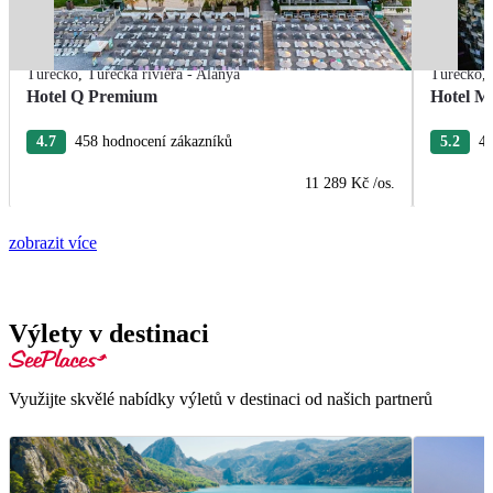
Turecko
,
Turecká riviéra - Alanya
Turecko
,
Hotel Q Premium
Hotel M
4.7
458 hodnocení zákazníků
5.2
40
11 289 Kč
/os.
zobrazit více
Výlety v destinaci
Využijte skvělé nabídky výletů v destinaci od našich partnerů