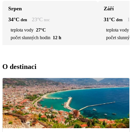
Srpen
Září
34
°C
23
°C
31
°C
1
den
noc
den
teplota vody
27°C
teplota vody
počet slunných hodin
12 h
počet slunnýc
O destinaci