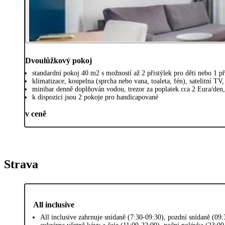
Dvoulůžkový pokoj
standardní pokoj 40 m2 s možností až 2 přistýlek pro děti nebo 1 př
klimatizace, koupelna (sprcha nebo vana, toaleta, fén), satelitní TV,
minibar denně doplňován vodou, trezor za poplatek cca 2 Eura/den
k dispozici jsou 2 pokoje pro handicapované
v ceně
Strava
All inclusive
All inclusive zahrnuje snídaně (7:30-09:30), pozdní snídaně (09