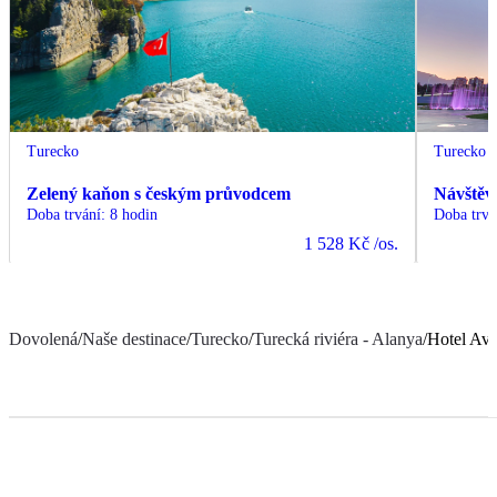
Turecko
Turecko
Zelený kaňon s českým průvodcem
Návštěv
Doba trvání
:
8 hodin
Doba trvá
1 528 Kč
/os.
Dovolená
/
Naše destinace
/
Turecko
/
Turecká riviéra - Alanya
/
Hotel Ave