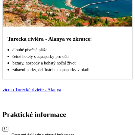
Turecká riviéra - Alanya ve zkratce:
dlouhé písečné pláže
četné hotely s aquaparky pro děti
bazary, hospody a bohatý noční život
zábavní parky, delfinária a aquaparky v okolí
více o Turecké riviéře - Alanya
Praktické informace
Cestovní doklady a vízové informace