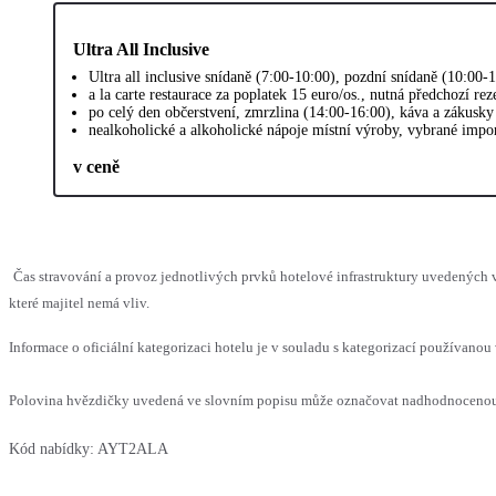
Ultra All Inclusive
Ultra all inclusive snídaně (7:00-10:00), pozdní snídaně (10:00-
a la carte restaurace za poplatek 15 euro/os., nutná předchozí rez
po celý den občerstvení, zmrzlina (14:00-16:00), káva a zákusky
nealkoholické a alkoholické nápoje místní výroby, vybrané impo
v ceně
Čas stravování a provoz jednotlivých prvků hotelové infrastruktury uvedenýc
které majitel nemá vliv.
Informace o oficiální kategorizaci hotelu je v souladu s kategorizací používanou 
Polovina hvězdičky uvedená ve slovním popisu může označovat nadhodnocenou n
Kód nabídky:
AYT2ALA