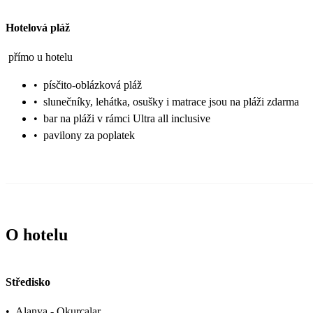
Hotelová pláž
přímo u hotelu
•
písčito-oblázková pláž
•
slunečníky, lehátka, osušky i matrace jsou na pláži zdarma
•
bar na pláži v rámci Ultra all inclusive
•
pavilony za poplatek
O hotelu
Středisko
•
Alanya - Okurcalar