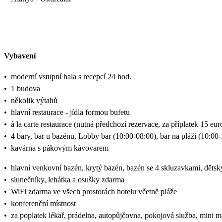
Vybavení
•
moderní vstupní hala s recepcí 24 hod.
•
1 budova
•
několik výtahů
•
hlavní restaurace - jídla formou bufetu
•
à la carte restaurace (nutná předchozí rezervace, za příplatek 15 eur
•
4 bary, bar u bazénu, Lobby bar (10:00-08:00), bar na pláži (10:00
•
kavárna s pákovým kávovarem
•
hlavní venkovní bazén, krytý bazén, bazén se 4 skluzavkami, dětsk
•
slunečníky, lehátka a osušky zdarma
•
WiFi zdarma ve všech prostorách hotelu včetně pláže
•
konferenční místnost
•
za poplatek lékař, prádelna, autopůjčovna, pokojová služba, mini m