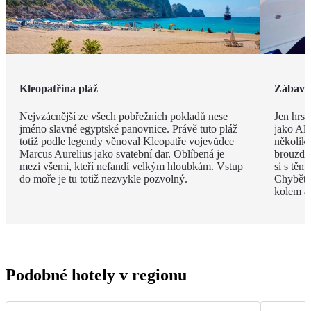
Kleopatřina pláž
Zábava 
Nejvzácnější ze všech pobřežních pokladů nese
Jen hrst
jméno slavné egyptské panovnice. Právě tuto pláž
jako Ala
totiž podle legendy věnoval Kleopatře vojevůdce
několik
Marcus Aurelius jako svatební dar. Oblíbená je
brouzdal
mezi všemi, kteří nefandí velkým hloubkám. Vstup
si s těm
do moře je tu totiž nezvykle pozvolný.
Chybět 
kolem a
Podobné hotely v regionu