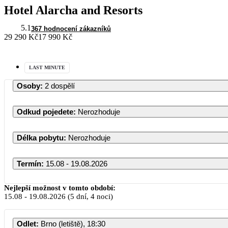
Hotel Alarcha and Resorts
5.1
367 hodnocení zákazníků
29 290 Kč
17 990 Kč
LAST MINUTE
Osoby
:
2 dospělí
Odkud pojedete
:
Nerozhoduje
Délka pobytu
:
Nerozhoduje
Termín
:
15.08 - 19.08.2026
Nejlepší možnost v tomto období:
15.08
-
19.08.2026
(5 dní, 4 noci)
Odlet
:
Brno (letiště), 18:30