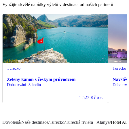
Využijte skvělé nabídky výletů v destinaci od našich partnerů
Turecko
Turecko
Zelený kaňon s českým průvodcem
Návštěv
Doba trvání
:
8 hodin
Doba trvá
1 527 Kč
/os.
Dovolená
/
Naše destinace
/
Turecko
/
Turecká riviéra - Alanya
/
Hotel Ala