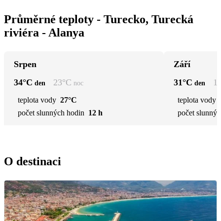
Průměrné teploty - Turecko, Turecká
riviéra - Alanya
Srpen
Září
34
°C
23
°C
31
°C
1
den
noc
den
teplota vody
27°C
teplota vody
počet slunných hodin
12 h
počet slunnýc
O destinaci