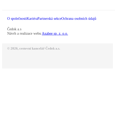
O společnosti
Kariéra
Partnerská sekce
Ochrana osobních údajů
Čedok a.s
Návrh a realizace webu
Axabee sp. z. o.o.
© 2026, cestovní kancelář Čedok a.s.