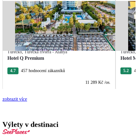
Turecko
,
Turecká riviéra - Alanya
Turecko
,
Hotel Q Premium
Hotel M
4.7
457 hodnocení zákazníků
5.2
40
11 289 Kč
/os.
zobrazit více
Výlety v destinaci