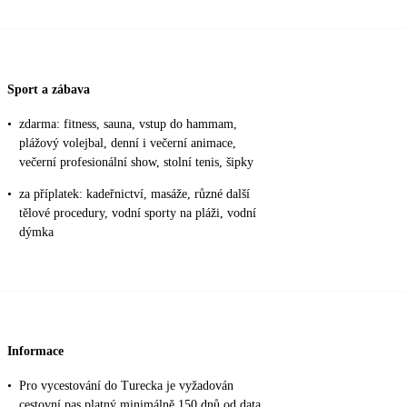
Sport a zábava
•
zdarma: fitness, sauna, vstup do hammam,
plážový volejbal, denní i večerní animace,
večerní profesionální show, stolní tenis, šipky
•
za příplatek: kadeřnictví, masáže, různé další
tělové procedury, vodní sporty na pláži, vodní
dýmka
Informace
•
Pro vycestování do Turecka je vyžadován
cestovní pas platný minimálně 150 dnů od data