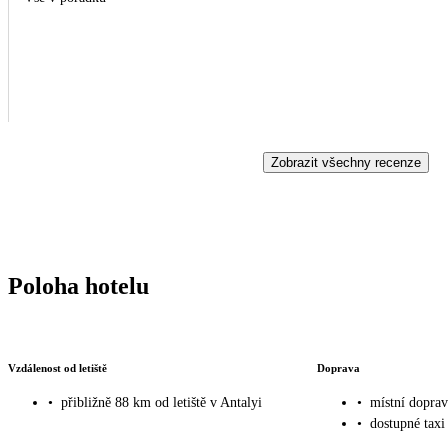
Zobrazit všechny recenze
Poloha hotelu
Vzdálenost od letiště
Doprava
•
přibližně 88 km od letiště v Antalyi
•
místní doprav
•
dostupné taxi