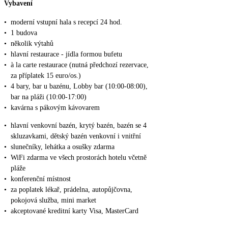
Vybavení
•
moderní vstupní hala s recepcí 24 hod.
•
1 budova
•
několik výtahů
•
hlavní restaurace - jídla formou bufetu
•
à la carte restaurace (nutná předchozí rezervace,
za příplatek 15 euro/os.)
•
4 bary, bar u bazénu, Lobby bar (10:00-08:00),
bar na pláži (10:00-17:00)
•
kavárna s pákovým kávovarem
•
hlavní venkovní bazén, krytý bazén, bazén se 4
skluzavkami, dětský bazén venkovní i vnitřní
•
slunečníky, lehátka a osušky zdarma
•
WiFi zdarma ve všech prostorách hotelu včetně
pláže
•
konferenční místnost
•
za poplatek lékař, prádelna, autopůjčovna,
pokojová služba, mini market
•
akceptované kreditní karty Visa, MasterCard