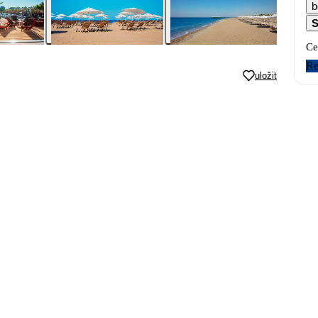
b
S
Ce
Re
uložit