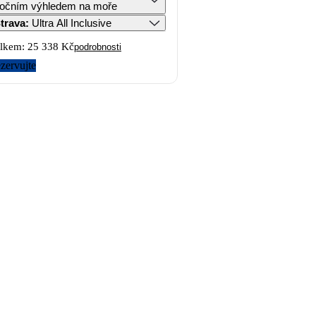
očním výhledem na moře
trava
:
Ultra All Inclusive
lkem:
25 338 Kč
podrobnosti
zervujte