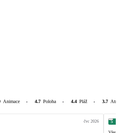
9
Animace
4.7
Poloha
4.4
Pláž
3.7
Atrakce v o
čvc 2026
5
Mar
Všechno bylo v