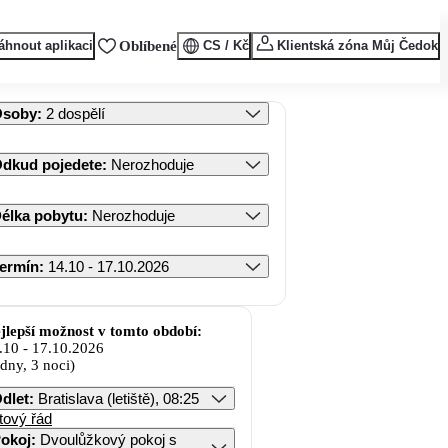
áhnout aplikaci
Oblíbené
CS / Kč
Klientská zóna Můj Čedok
Osoby
:
2 dospělí
dkud pojedete
:
Nerozhoduje
élka pobytu
:
Nerozhoduje
ermín
:
14.10 - 17.10.2026
jlepší možnost v tomto období:
.10
-
17.10.2026
 dny, 3 noci)
dlet
:
Bratislava (letiště), 08:25
tový řád
okoj
:
Dvoulůžkový pokoj s