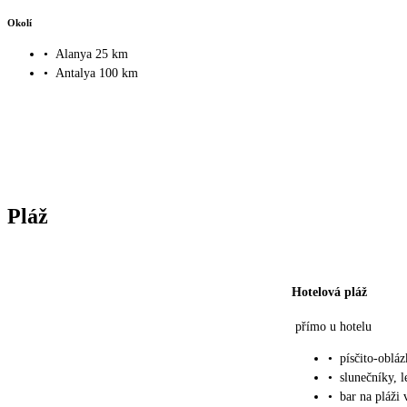
Okolí
•
Alanya 25 km
•
Antalya 100 km
Pláž
Hotelová pláž
přímo u hotelu
•
písčito-oblá
•
slunečníky, l
•
bar na pláži 