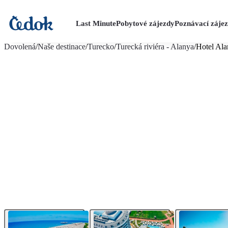
Last Minute
Pobytové zájezdy
Poznávací záje
více fotografií (33)
Dovolená
/
Naše destinace
/
Turecko
/
Turecká riviéra - Alanya
/
Hotel Ala