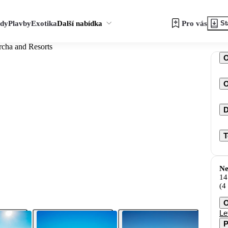
zdy
Plavby
Exotika
Další nabídka
Pro vás
St
rcha and Resorts
O
D
T
Ne
14
(4
O
Le
P