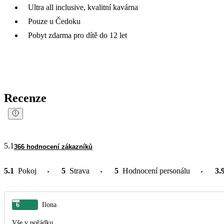
Ultra all inclusive, kvalitní kavárna
Pouze u Čedoku
Pobyt zdarma pro dítě do 12 let
Recenze
5.1
366 hodnocení zákazníků
5.1
Pokoj
5
Strava
5
Hodnocení personálu
3.
6
Ilona
Vše v pořádku