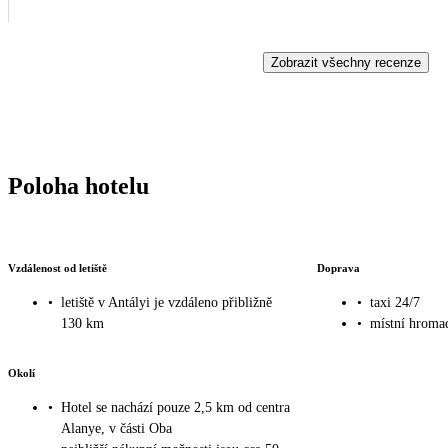
Zobrazit všechny recenze
Poloha hotelu
Vzdálenost od letiště
Doprava
•
letiště v Antályi je vzdáleno přibližně
•
taxi 24/7
130 km
•
místní hroma
Okolí
•
Hotel se nachází pouze 2,5 km od centra
Alanye, v části Oba