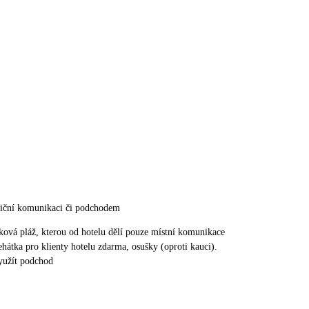
lniční komunikaci či podchodem
zková pláž, kterou od hotelu dělí pouze místní komunikace
ehátka pro klienty hotelu zdarma, osušky (oproti kauci).
využít podchod