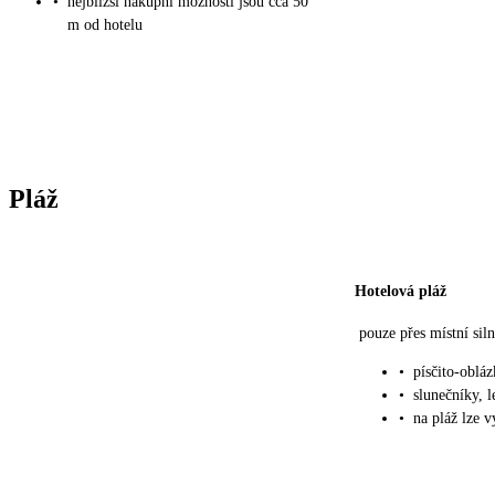
•
nejbližší nákupní možnosti jsou cca 50
m od hotelu
Pláž
Hotelová pláž
pouze přes místní si
•
písčito-oblá
•
slunečníky, l
•
na pláž lze 