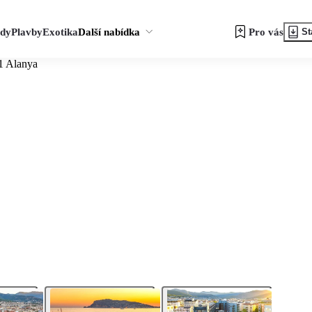
zdy
Plavby
Exotika
Další nabídka
Pro vás
St
1 Alanya