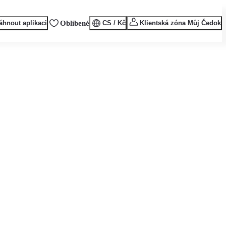
áhnout aplikaci
Oblíbené
CS / Kč
Klientská zóna Můj Čedok