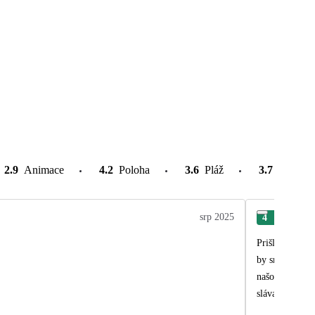
2.9
Animace
4.2
Poloha
3.6
Pláž
3.7
Atrakce
srp 2025
4
Kris
Prišli sme o d
by sme teda naozaj nešli. Ďalšia zlá skúsenosť je jedlo. Všade ospevovaná 
našom hoteli t
sláva.