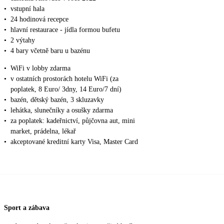
•
vstupní hala
•
24 hodinová recepce
•
hlavní restaurace - jídla formou bufetu
•
2 výtahy
•
4 bary včetně baru u bazénu
•
WiFi v lobby zdarma
•
v ostatních prostorách hotelu WiFi (za
poplatek, 8 Euro/ 3dny, 14 Euro/7 dní)
•
bazén, dětský bazén, 3 skluzavky
•
lehátka, slunečníky a osušky zdarma
•
za poplatek: kadeřnictví, půjčovna aut, mini
market, prádelna, lékař
•
akceptované kreditní karty Visa, Master Card
Sport a zábava