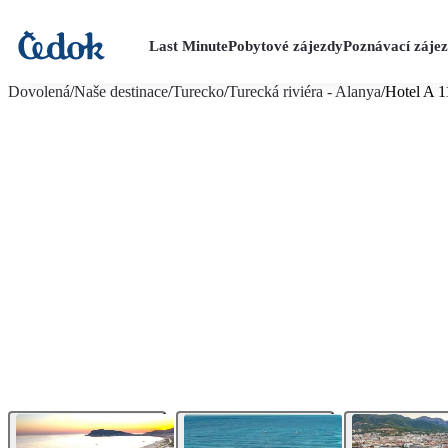
Last Minute
Pobytové zájezdy
Poznávací záje
více fotografií (21)
Dovolená
/
Naše destinace
/
Turecko
/
Turecká riviéra - Alanya
/
Hotel A 1