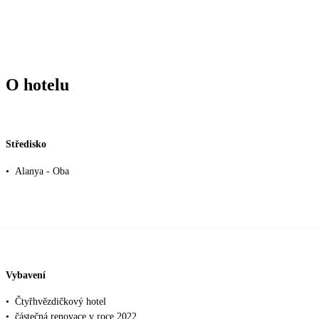
O hotelu
Středisko
•
Alanya - Oba
Vybavení
•
Čtyřhvězdičkový hotel
•
částečná renovace v roce 2022