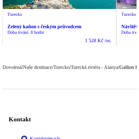
Turecko
Turecko
Zelený kaňon s českým průvodcem
Návštěv
Doba trvání
:
8 hodin
Doba trvá
1 528 Kč
/os.
Dovolená
/
Naše destinace
/
Turecko
/
Turecká riviéra - Alanya
/
Gallion H
Kontakt
Kontaktujte nás