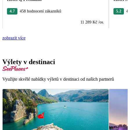
4.7
458 hodnocení zákazníků
5.2
40
11 289 Kč
/os.
zobrazit více
Výlety v destinaci
Využijte skvělé nabídky výletů v destinaci od našich partnerů