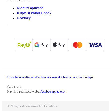
Mobilní aplikace
Kupte si knihu Čedok
Novinky
O společnosti
Kariéra
Partnerská sekce
Ochrana osobních údajů
Čedok a.s
Návrh a realizace webu
Axabee sp. z. o.o.
© 2026, cestovní kancelář Čedok a.s.