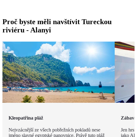
Proč byste měli navštívit Tureckou
riviéru - Alanyi
Kleopatřina pláž
Zábava 
Nejvzácnější ze všech pobřežních pokladů nese
Jen hrst
jméno slavné egyptské panovnice. Právě tuto pláž
jako Ala