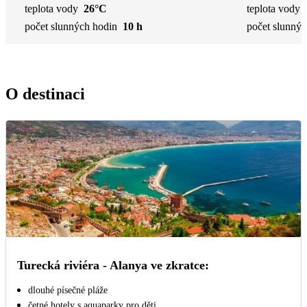
teplota vody
26°C
teplota vody
počet slunných hodin
10 h
počet slunnýc
O destinaci
Turecká riviéra - Alanya ve zkratce:
dlouhé písečné pláže
četné hotely s aquaparky pro děti