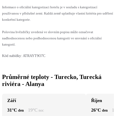
Informace o oficiální kategorizaci hotelu je v souladu s kategorizací
používanou v příslušné zemi. Každá země uplatňuje vlastní kritéria pro udělení
konkrétní kategorie.
Polovina hvězdičky uvedená ve slovním popisu může označovat
nadhodnocenou nebo podhodnocenou kategorii ve srovnání s oficiální
kategorií.
Kód nabídky:
ATRAYT9O7C
Průměrné teploty - Turecko, Turecká
riviéra - Alanya
Září
Říjen
31
°C
19
°C
26
°C
1
den
noc
den