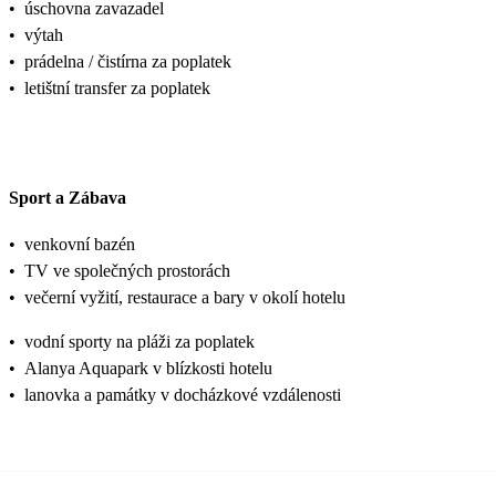
•
úschovna zavazadel
•
výtah
•
prádelna / čistírna za poplatek
•
letištní transfer za poplatek
Sport a Zábava
•
venkovní bazén
•
TV ve společných prostorách
•
večerní vyžití, restaurace a bary v okolí hotelu
•
vodní sporty na pláži za poplatek
•
Alanya Aquapark v blízkosti hotelu
•
lanovka a památky v docházkové vzdálenosti