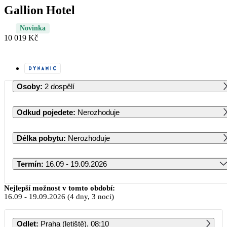
Gallion Hotel
Novinka
10 019 Kč
Osoby
:
2 dospělí
Odkud pojedete
:
Nerozhoduje
Délka pobytu
:
Nerozhoduje
Termín
:
16.09 - 19.09.2026
Září 2026
Nejlepší možnost v tomto období:
16.09
-
19.09.2026
(4 dny, 3 noci)
PO
ÚT
ST
ČT
PÁ
SO
NE
Odlet
:
Praha (letiště), 08:10