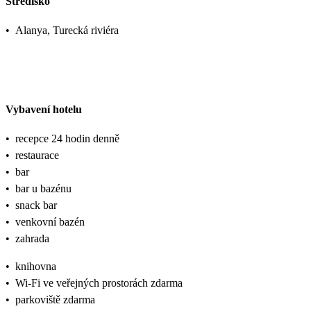
Středisko
•
Alanya, Turecká riviéra
Vybavení hotelu
•
recepce 24 hodin denně
•
restaurace
•
bar
•
bar u bazénu
•
snack bar
•
venkovní bazén
•
zahrada
•
knihovna
•
Wi-Fi ve veřejných prostorách zdarma
•
parkoviště zdarma