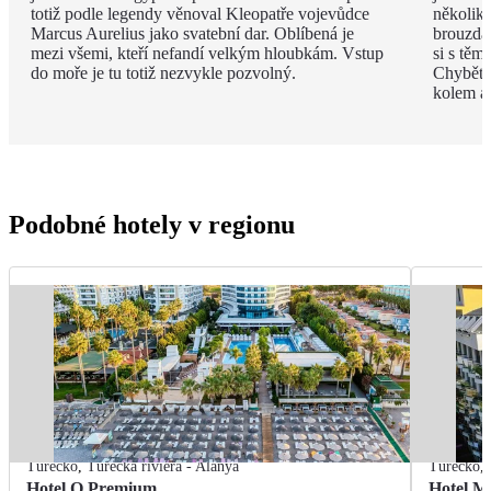
totiž podle legendy věnoval Kleopatře vojevůdce
několik
Marcus Aurelius jako svatební dar. Oblíbená je
brouzdal
mezi všemi, kteří nefandí velkým hloubkám. Vstup
si s těm
do moře je tu totiž nezvykle pozvolný.
Chybět 
kolem a
Podobné hotely v regionu
Turecko
,
Turecká riviéra - Alanya
Turecko
,
Hotel Q Premium
Hotel M