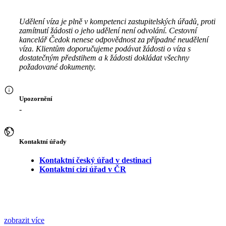
Udělení víza je plně v kompetenci zastupitelských úřadů, proti
zamítnutí žádosti o jeho udělení není odvolání. Cestovní
kancelář Čedok nenese odpovědnost za případné neudělení
víza. Klientům doporučujeme podávat žádosti o víza s
dostatečným předstihem a k žádosti dokládat všechny
požadované dokumenty.
Upozornění
-
Kontaktní úřady
Kontaktní český úřad v destinaci
Kontaktní cizí úřad v ČR
zobrazit více