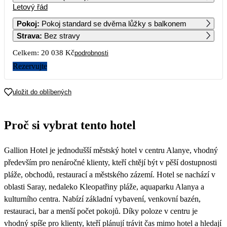
Letový řád
1
2
3
4
5
6
8 849
8 719
7 839
8 569
10 449
9 299
Pokoj
:
Pokoj standard se dvěma lůžky s balkonem
Strava
:
Bez stravy
7
8
9
10
11
12
13
9 579
9 129
8 849
8 569
8 849
9 729
9 129
Celkem:
20 038 Kč
podrobnosti
14
15
16
17
18
19
20
Rezervujte
8 289
7 999
10 019
9 859
8 849
9 729
8 849
21
22
23
24
25
26
27
uložit do oblíbených
8 719
9 419
8 849
8 849
10 719
10 729
7 909
28
29
30
Proč si vybrat tento hotel
9 119
7 729
10 029
Gallion Hotel je jednodušší městský hotel v centru Alanye, vhodný
především pro nenáročné klienty, kteří chtějí být v pěší dostupnosti
pláže, obchodů, restaurací a městského zázemí. Hotel se nachází v
oblasti Saray, nedaleko Kleopatřiny pláže, aquaparku Alanya a
kulturního centra. Nabízí základní vybavení, venkovní bazén,
restauraci, bar a menší počet pokojů. Díky poloze v centru je
vhodný spíše pro klienty, kteří plánují trávit čas mimo hotel a hledají