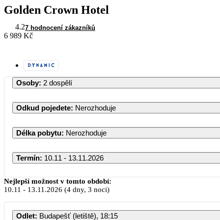
Golden Crown Hotel
4.2
7 hodnocení zákazníků
6 989 Kč
Osoby
:
2 dospělí
Odkud pojedete
:
Nerozhoduje
Délka pobytu
:
Nerozhoduje
Termín
:
10.11 - 13.11.2026
Listopad 2026
Nejlepší možnost v tomto období:
10.11
-
13.11.2026
(4 dny, 3 noci)
PO
ÚT
ST
ČT
PÁ
S
Odlet
:
Budapešť (letiště), 18:15