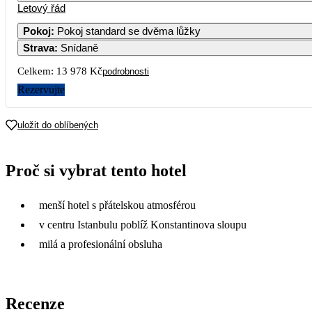
Letový řád
Pokoj
:
Pokoj standard se dvěma lůžky
Strava
:
Snídaně
2
3
4
5
6
7
10 909
7 519
7 829
8 379
7 509
8 2
Celkem:
13 978 Kč
podrobnosti
9
10
11
12
13
1
Rezervujte
13 179
6 989
7 499
7 699
16
17
18
19
20
2
uložit do oblíbených
23
24
25
26
27
2
Proč si vybrat tento hotel
30
menší hotel s přátelskou atmosférou
v centru Istanbulu poblíž Konstantinova sloupu
milá a profesionální obsluha
Recenze