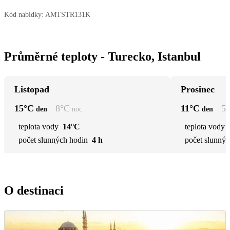
Kód nabídky:
AMTSTR131K
Průměrné teploty - Turecko, Istanbul
Listopad
Prosinec
15
°C
8
°C
11
°C
5
den
noc
den
teplota vody
14°C
teplota vody
počet slunných hodin
4 h
počet slunnýc
O destinaci