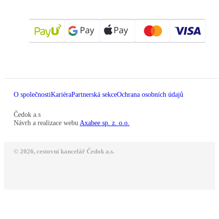
O společnosti
Kariéra
Partnerská sekce
Ochrana osobních údajů
Čedok a.s
Návrh a realizace webu
Axabee sp. z. o.o.
© 2026, cestovní kancelář Čedok a.s.