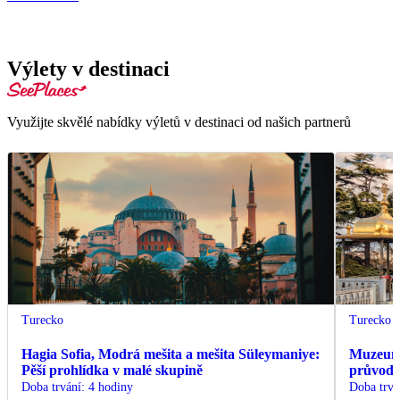
Výlety v destinaci
Využijte skvělé nabídky výletů v destinaci od našich partnerů
Turecko
Turecko
Hagia Sofia, Modrá mešita a mešita Süleymaniye:
Muzeum 
Pěší prohlídka v malé skupině
průvodc
Doba trvání
:
4 hodiny
Doba trvá