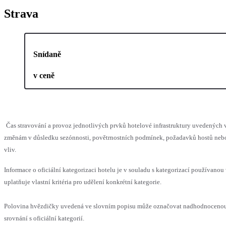
Strava
Snídaně
v ceně
Čas stravování a provoz jednotlivých prvků hotelové infrastruktury uvedenýc
změnám v důsledku sezónnosti, povětrnostních podmínek, požadavků hostů nebo 
vliv.
Informace o oficiální kategorizaci hotelu je v souladu s kategorizací používanou
uplatňuje vlastní kritéria pro udělení konkrétní kategorie.
Polovina hvězdičky uvedená ve slovním popisu může označovat nadhodnoceno
srovnání s oficiální kategorií.