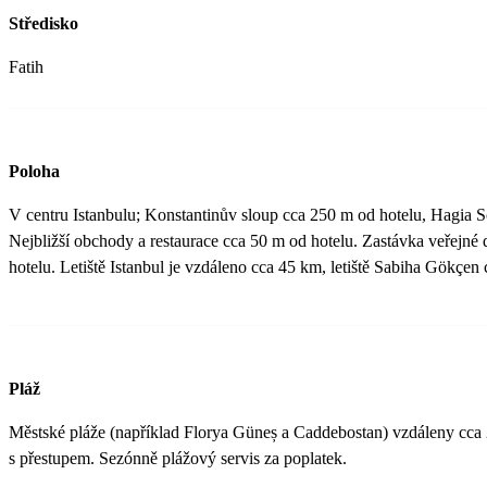
Středisko
Fatih
Poloha
V centru Istanbulu; Konstantinův sloup cca 250 m od hotelu, Hagia S
Nejbližší obchody a restaurace cca 50 m od hotelu. Zastávka veřejné
hotelu. Letiště Istanbul je vzdáleno cca 45 km, letiště Sabiha Gökçen
Pláž
Městské pláže (například Florya Güneș a Caddebostan) vzdáleny cca
s přestupem. Sezónně plážový servis za poplatek.