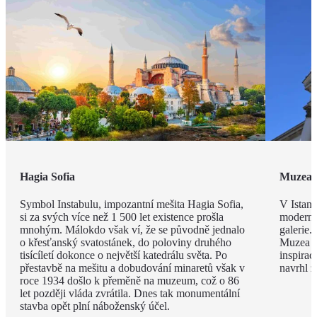
Hagia Sofia
Muzea
Symbol Instabulu, impozantní mešita Hagia Sofia,
V Istanb
si za svých více než 1 500 let existence prošla
modernou
mnohým. Málokdo však ví, že se původně jednalo
galerie.
o křesťanský svatostánek, do poloviny druhého
Muzea s
tisícíletí dokonce o největší katedrálu světa. Po
inspira
přestavbě na mešitu a dobudování minaretů však v
navrhl 
roce 1934 došlo k přeměně na muzeum, což o 86
let později vláda zvrátila. Dnes tak monumentální
stavba opět plní náboženský účel.