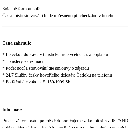
Snídaně formou bufetu.
Čas a místo stravování bude upřesněno při check-inu v hotelu.
Cena zahrnuje
* Leteckou dopravu v turistické třídě včetně tax a poplatků
* Transfery v destinaci
* Počet nocí a stravování dle smlouvy o zájezdu
* 24/7 Služby česky hovořícího delegáta Čedoku na telefonu
* Pojištění dle zákona č. 159/1999 Sb.
Informace
Pro snazší cestování po městě doporučujeme zakoupit si tzv. ISTA
dobíjecí čipová karta, která je využívána pro platbu jízdného ve veřej