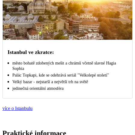
Istanbul ve zkratce:
město bohatě zdobených mešit a chrámů včetně slavné Hagia
Sophia
Palác Topkapi, kde se odehrává seriál "Velkolepé století"
Velký bazar - nejstarší a největší trh na světě
jedinečná orientální atmosféra
více o Istanbulu
Praktické informace