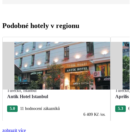
Podobné hotely v regionu
Turecko
,
Istanbul
Turecko
,
Antik Hotel Istanbul
Aprilis 
5.0
11 hodnocení zákazníků
5.3
6 
6 409 Kč
/os.
zobrazit více