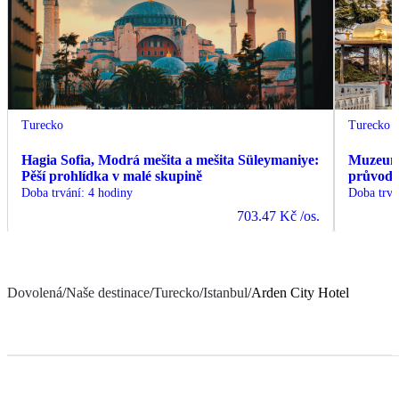
Turecko
Turecko
Hagia Sofia, Modrá mešita a mešita Süleymaniye:
Muzeum 
Pěší prohlídka v malé skupině
průvodc
Doba trvání
:
4 hodiny
Doba trvá
703.47 Kč
/os.
Dovolená
/
Naše destinace
/
Turecko
/
Istanbul
/
Arden City Hotel