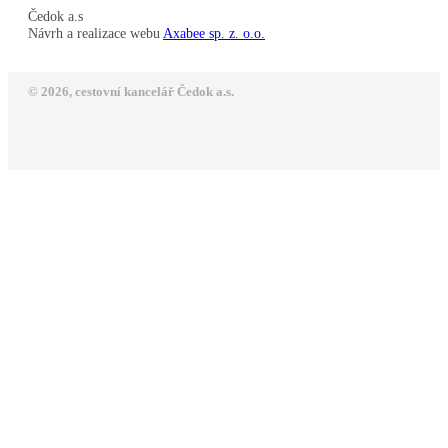
Čedok a.s
Návrh a realizace webu
Axabee sp. z. o.o.
© 2026, cestovní kancelář Čedok a.s.