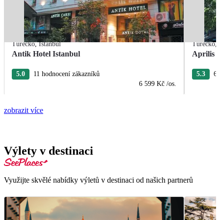
Turecko
,
Istanbul
Turecko
,
Antik Hotel Istanbul
Aprilis 
5.0
11 hodnocení zákazníků
5.3
6 
6 599 Kč
/os.
zobrazit více
Výlety v destinaci
Využijte skvělé nabídky výletů v destinaci od našich partnerů