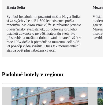
Hagia Sofia
Muzea
Symbol Instabulu, impozantní mešita Hagia Sofia,
V Istanb
si za svých více než 1 500 let existence prošla
modernou
mnohým. Málokdo však ví, že se původně jednalo
galerie.
o křesťanský svatostánek, do poloviny druhého
Muzea s
tisícíletí dokonce o největší katedrálu světa. Po
inspira
přestavbě na mešitu a dobudování minaretů však v
navrhl 
roce 1934 došlo k přeměně na muzeum, což o 86
let později vláda zvrátila. Dnes tak monumentální
stavba opět plní náboženský účel.
Podobné hotely v regionu