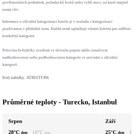
povětrnostních podmínek, požadavků hostů nebo vyšší moci, na které majitel
nemá vliv.
Informace o oficiální kategorizaci hotelu je v souladu s kategorizací
používanou v příslušné zemi. Každá země uplatňuje vlastní kritéria pro udělení
konkrétní kategorie.
Polovina hvězdičky uvedená ve slovním popisu může označovat
nadhodnocenou nebo podhodnocenou kategorii ve srovnání s oficiální
kategorií.
Kód nabídky:
ATRISTFJ66
Průměrné teploty - Turecko, Istanbul
Srpen
Září
28
°C
18
°C
25
°C
1
den
noc
den