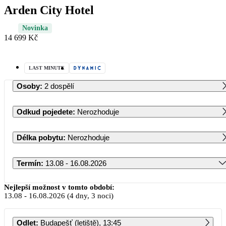
Arden City Hotel
Novinka
14 699 Kč
LAST MINUTE
Osoby
:
2 dospělí
Odkud pojedete
:
Nerozhoduje
Délka pobytu
:
Nerozhoduje
Termín
:
13.08 - 16.08.2026
Srpen 2026
Nejlepší možnost v tomto období:
13.08
-
16.08.2026
(4 dny, 3 noci)
PO
ÚT
ST
ČT
PÁ
SO
NE
Odlet
:
Budapešť (letiště), 13:45