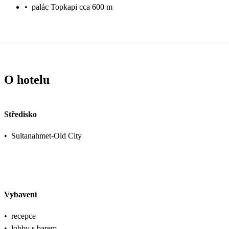
•
palác Topkapi cca 600 m
O hotelu
Středisko
•
Sultanahmet-Old City
Vybavení
•
recepce
•
lobby s barem