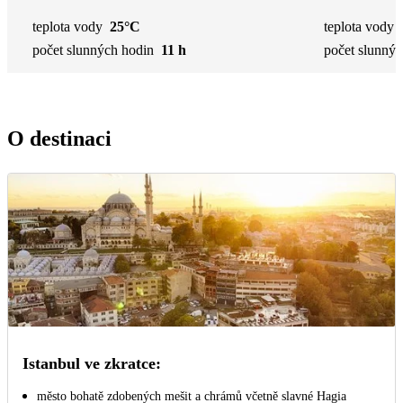
teplota vody
25°C
teplota vody
počet slunných hodin
11 h
počet slunnýc
O destinaci
Istanbul ve zkratce:
město bohatě zdobených mešit a chrámů včetně slavné Hagia