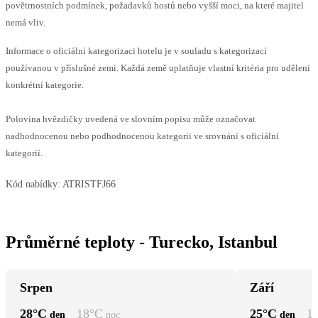
povětrnostních podmínek, požadavků hostů nebo vyšší moci, na které majitel
nemá vliv.
Informace o oficiální kategorizaci hotelu je v souladu s kategorizací
používanou v příslušné zemi. Každá země uplatňuje vlastní kritéria pro udělení
konkrétní kategorie.
Polovina hvězdičky uvedená ve slovním popisu může označovat
nadhodnocenou nebo podhodnocenou kategorii ve srovnání s oficiální
kategorií.
Kód nabídky:
ATRISTFJ66
Průměrné teploty - Turecko, Istanbul
Srpen
Září
28
°C
18
°C
25
°C
1
den
noc
den