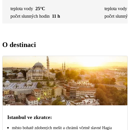
teplota vody
25°C
teplota vody
počet slunných hodin
11 h
počet slunnýc
O destinaci
Istanbul ve zkratce:
město bohatě zdobených mešit a chrámů včetně slavné Hagia