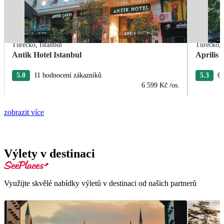
Turecko
,
Istanbul
Turecko
,
Antik Hotel Istanbul
Aprilis 
5.0
11 hodnocení zákazníků
5.3
6 
6 599 Kč
/os.
zobrazit více
Výlety v destinaci
Využijte skvělé nabídky výletů v destinaci od našich partnerů