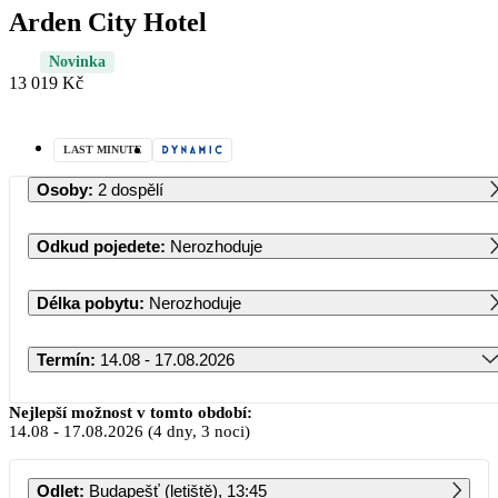
Arden City Hotel
Novinka
13 019 Kč
LAST MINUTE
Osoby
:
2 dospělí
Odkud pojedete
:
Nerozhoduje
Délka pobytu
:
Nerozhoduje
Termín
:
14.08 - 17.08.2026
Srpen 2026
Nejlepší možnost v tomto období:
14.08
-
17.08.2026
(4 dny, 3 noci)
PO
ÚT
ST
ČT
PÁ
SO
NE
Odlet
:
Budapešť (letiště), 13:45