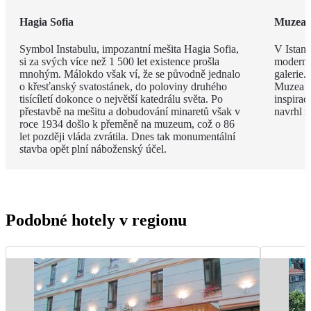
Hagia Sofia
Muzea
Symbol Instabulu, impozantní mešita Hagia Sofia,
V Istanb
si za svých více než 1 500 let existence prošla
modernou
mnohým. Málokdo však ví, že se původně jednalo
galerie.
o křesťanský svatostánek, do poloviny druhého
Muzea s
tisícíletí dokonce o největší katedrálu světa. Po
inspira
přestavbě na mešitu a dobudování minaretů však v
navrhl 
roce 1934 došlo k přeměně na muzeum, což o 86
let později vláda zvrátila. Dnes tak monumentální
stavba opět plní náboženský účel.
Podobné hotely v regionu