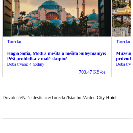
Turecko
Turecko
Hagia Sofia, Modrá mešita a mešita Süleymaniye:
Muzeum 
Pěší prohlídka v malé skupině
průvodc
Doba trvání
:
4 hodiny
Doba trvá
703.47 Kč
/os.
Dovolená
/
Naše destinace
/
Turecko
/
Istanbul
/
Arden City Hotel