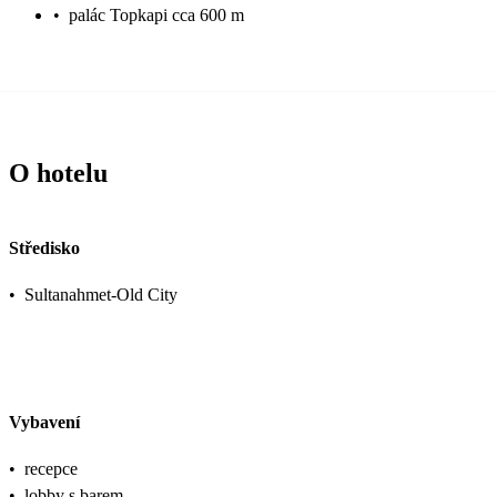
•
palác Topkapi cca 600 m
O hotelu
Středisko
•
Sultanahmet-Old City
Vybavení
•
recepce
•
lobby s barem