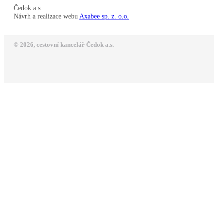
Čedok a.s
Návrh a realizace webu
Axabee sp. z. o.o.
© 2026, cestovní kancelář Čedok a.s.