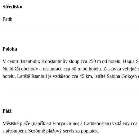
Středisko
Fatih
Poloha
V centru Istanbulu; Konstantinův sloup cca 250 m od hotelu, Hagia S
Nejbližší obchody a restaurace cca 50 m od hotelu. Zastávka veřejné
hotelu. Letiště Istanbul je vzdáleno cca 45 km, letiště Sabiha Gökçen
Pláž
Městské pláže (například Florya Güneș a Caddebostan) vzdáleny cca
s přestupem. Sezónně plážový servis za poplatek.