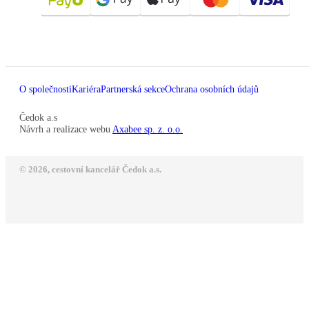
O společnosti
Kariéra
Partnerská sekce
Ochrana osobních údajů
Čedok a.s
Návrh a realizace webu
Axabee sp. z. o.o.
© 2026, cestovní kancelář Čedok a.s.