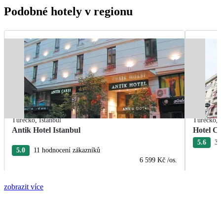
Podobné hotely v regionu
Turecko
,
Istanbul
Turecko
,
Antik Hotel Istanbul
Hotel Ce
5.6
3 
5.0
11 hodnocení zákazníků
6 599 Kč
/os.
zobrazit více