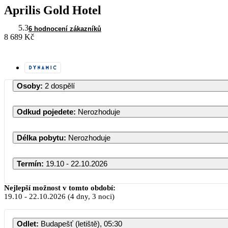
Aprilis Gold Hotel
5.3
6 hodnocení zákazníků
8 689 Kč
Osoby
:
2 dospělí
Odkud pojedete
:
Nerozhoduje
Délka pobytu
:
Nerozhoduje
Termín
:
19.10 - 22.10.2026
Říjen 2026
Nejlepší možnost v tomto období:
19.10
-
22.10.2026
(4 dny, 3 noci)
PO
ÚT
ST
ČT
PÁ
Odlet
:
Budapešť (letiště), 05:30