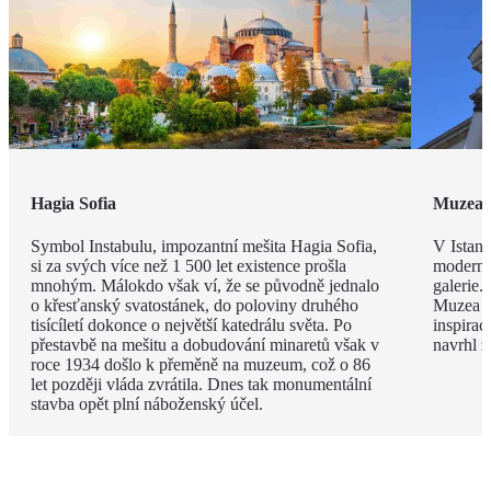
Hagia Sofia
Muzea
Symbol Instabulu, impozantní mešita Hagia Sofia,
V Istanb
si za svých více než 1 500 let existence prošla
modernou
mnohým. Málokdo však ví, že se původně jednalo
galerie.
o křesťanský svatostánek, do poloviny druhého
Muzea s
tisícíletí dokonce o největší katedrálu světa. Po
inspira
přestavbě na mešitu a dobudování minaretů však v
navrhl 
roce 1934 došlo k přeměně na muzeum, což o 86
let později vláda zvrátila. Dnes tak monumentální
stavba opět plní náboženský účel.