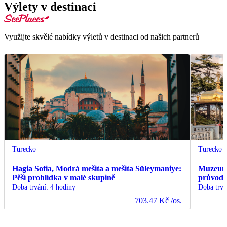
Výlety v destinaci
Využijte skvělé nabídky výletů v destinaci od našich partnerů
Turecko
Turecko
Hagia Sofia, Modrá mešita a mešita Süleymaniye:
Muzeum 
Pěší prohlídka v malé skupině
průvodc
Doba trvání
:
4 hodiny
Doba trvá
703.47 Kč
/os.