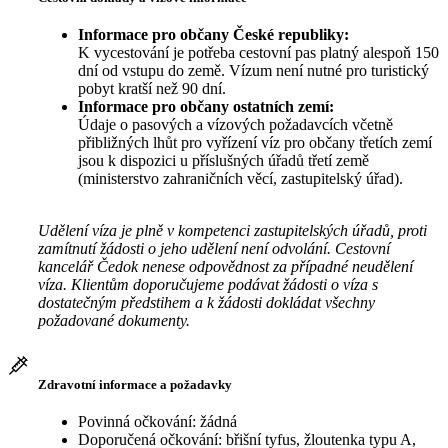
Informace pro občany České republiky:
K vycestování je potřeba cestovní pas platný alespoň 150
dní od vstupu do země. Vízum není nutné pro turistický
pobyt kratší než 90 dní.
Informace pro občany ostatních zemí:
Údaje o pasových a vízových požadavcích včetně
přibližných lhůt pro vyřízení víz pro občany třetích zemí
jsou k dispozici u příslušných úřadů třetí země
(ministerstvo zahraničních věcí, zastupitelský úřad).
Udělení víza je plně v kompetenci zastupitelských úřadů, proti
zamítnutí žádosti o jeho udělení není odvolání. Cestovní
kancelář Čedok nenese odpovědnost za případné neudělení
víza. Klientům doporučujeme podávat žádosti o víza s
dostatečným předstihem a k žádosti dokládat všechny
požadované dokumenty.
Zdravotní informace a požadavky
Povinná očkování: žádná
Doporučená očkování: břišní tyfus, žloutenka typu A,