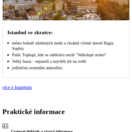
Istanbul ve zkratce:
město bohatě zdobených mešit a chrámů včetně slavné Hagia
Sophia
Palác Topkapi, kde se odehrává seriál "Velkolepé století"
Velký bazar - nejstarší a největší trh na světě
jedinečná orientální atmosféra
více o Istanbulu
Praktické informace
Cestovní doklady a vízové informace