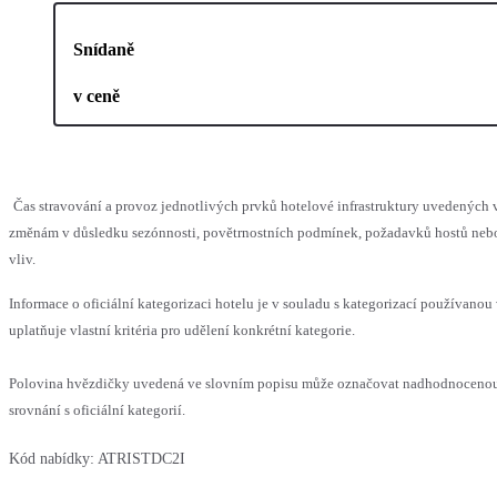
Snídaně
v ceně
Čas stravování a provoz jednotlivých prvků hotelové infrastruktury uvedenýc
změnám v důsledku sezónnosti, povětrnostních podmínek, požadavků hostů nebo 
vliv.
Informace o oficiální kategorizaci hotelu je v souladu s kategorizací používanou
uplatňuje vlastní kritéria pro udělení konkrétní kategorie.
Polovina hvězdičky uvedená ve slovním popisu může označovat nadhodnoceno
srovnání s oficiální kategorií.
Kód nabídky:
ATRISTDC2I