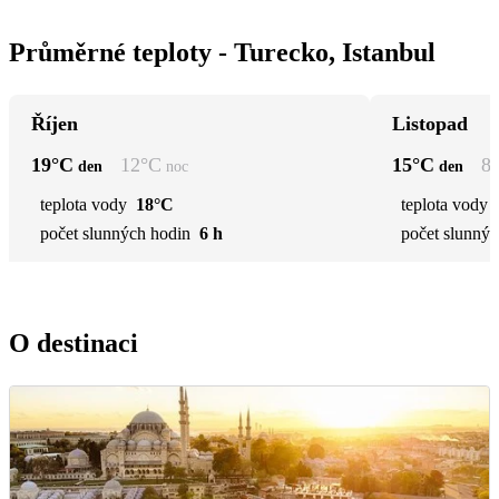
Průměrné teploty - Turecko, Istanbul
Říjen
Listopad
19
°C
12
°C
15
°C
8
den
noc
den
teplota vody
18°C
teplota vody
počet slunných hodin
6 h
počet slunnýc
O destinaci