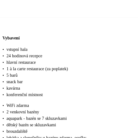
Vybavení
•
vstupní hala
•
24 hodinová recepce
•
hlavní restaurace
•
1 à la carte restaurace (za poplatek)
•
5 barů
•
snack bar
•
kavárna
•
konferenční místnost
•
WiFi zdarma
•
2 venkovní bazény
•
aquapark - bazén se 7 skluzavkami
•
dětský bazén se skluzavkami
•
brouzdaliště
•
lehátka a slunečníky u bazénu zdarma, osušky