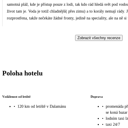
samotná pláž, kde je přístup pouze z lodi, tak kdo rád hledá svět pod vodou
život tam je. Voda je totiž chladnější( přes zimu) a to korály nemají rády. Jídlo naprosto skvělé, chutnalo nám vše. Jídelna je
rozprostřena, takže nečekáte žádné fronty, jedině na speciality, ale na ně si vyplatí počkat. Jídelen, kde si snít
obsluze jsou i 3 kávovary, výborná káva. Džusy k dispozici neustále, včet
velmi příjemný. Na pláži je i kavárna, kdo je kavař, bude spokojen. O zábavu je postaráno, petang, cvičení u bazénu každý den,
Zobrazit všechny recenze
vodní pólo, turnaje v šípkách, beach volejbal,animační programy dětem s
Hned kousek podél pláže je městečko kde se dá nakoupit vše,je tam i bankom
pomoc pro ty co se nedorozumí. Byla to moc krásná dovolená. By
Poloha hotelu
Vzdálenost od letiště
Doprava
•
120 km od letiště v Dalamánu
•
promenáda př
se koná bazar
•
lodním taxi l
•
taxi 24/7