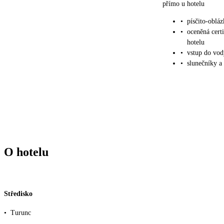
přímo u hotelu
•
písčito-oblá
•
oceněná cert
hotelu
•
vstup do vod
•
slunečníky a
O hotelu
Středisko
•
Turunc