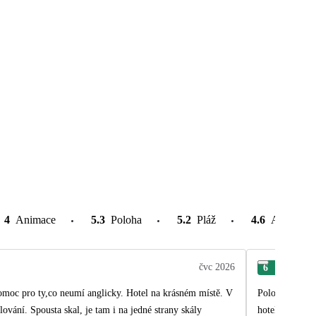
4
Animace
5.3
Poloha
5.2
Pláž
4.6
Atrakce v
čvc 2026
6
Rad
 pomoc pro ty,co neumí anglicky. Hotel na krásném místě. V
Poloha hotelu 
lování. Spousta skal, je tam i na jedné strany skály
hotelu bych se