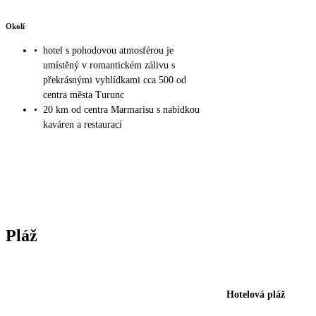
Okolí
•
hotel s pohodovou atmosférou je
umístěný v romantickém zálivu s
překrásnými vyhlídkami cca 500 od
centra města Turunc
•
20 km od centra Marmarisu s nabídkou
kaváren a restaurací
Pláž
Hotelová pláž