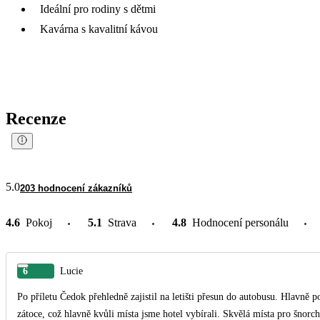
Ideální pro rodiny s dětmi
Kavárna s kavalitní kávou
Recenze
5.0
203 hodnocení zákazníků
4.6
Pokoj
5.1
Strava
4.8
Hodnocení personálu
6
Lucie
Po příletu Čedok přehledně zajistil na letišti přesun do autobusu. Hlavně
zátoce, což hlavně kvůli místa jsme hotel vybírali. Skvělá místa pro šnorch