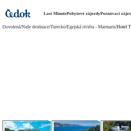
Last Minute
Pobytové zájezdy
Poznávací záje
více fotografií (34)
Dovolená
/
Naše destinace
/
Turecko
/
Egejská riviéra - Marmaris
/
Hotel T