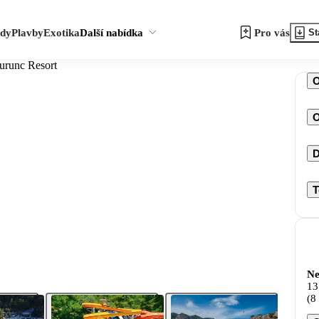
zdy
Plavby
Exotika
Další nabídka
Pro vás
St
urunc Resort
O
D
T
Ne
13
(8