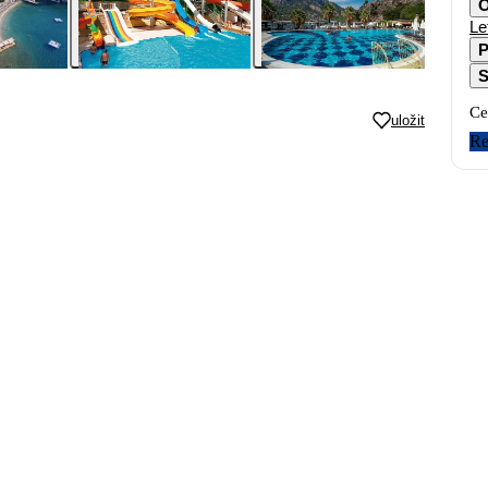
O
Le
P
S
Ce
uložit
Re