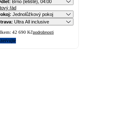
dlet
:
Brno (letiště), 04:00
tový řád
okoj
:
Jednolůžkový pokoj
trava
:
Ultra All inclusive
lkem:
42 690 Kč
podrobnosti
zervujte