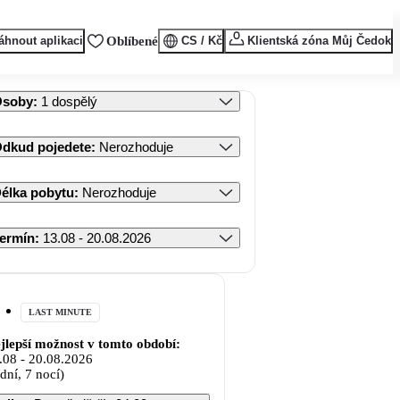
áhnout aplikaci
Oblíbené
CS / Kč
Klientská zóna Můj Čedok
Osoby
:
1 dospělý
dkud pojedete
:
Nerozhoduje
élka pobytu
:
Nerozhoduje
ermín
:
13.08 - 20.08.2026
LAST MINUTE
jlepší možnost v tomto období:
.08
-
20.08.2026
 dní, 7 nocí)