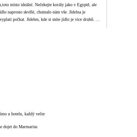
,toto místo ideální. Nečekejte korály jako v Egyptě, ale
e jídlo je více druhů. K
ně vody. Míchané drinky parádní,doporučuji. Personál
amozřejmě, koncerty. Krásný hotel na velmi krásném místě.
at. Při odletu byl na letišti přítomen delegát, opět velká
la to fantastická dovolená.
ímo u hotelu, každý večer
ze dojet do Marmarisu