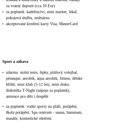
za vratný depozit (cca 10 Eur)
•
za poplatek: kadeřnictví, mini market, lékař,
pokojová služba, směnárna
•
akceptované kreditní karty Visa, MasterCard
Sport a zábava
•
zdarma: stolní tenis, šipky, plážový volejbal,
pétanque, aerobik, aqua aerobik, fitness, dětské
hřiště, mini klub (5-12 let), mini disko,
diskotéka T-Night (nápoje za poplatek),
animace pro děti i dospělé
•
za poplatek: vodní sporty na pláži, potápění,
škola potápění, Spa centrum - sauna, hammam,
masáže, kosmetické ošetření