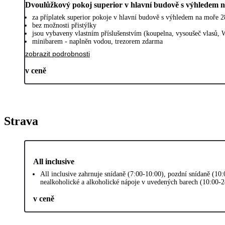
Dvoulůžkový pokoj superior v hlavní budově s výhledem 
za příplatek superior pokoje v hlavní budově s výhledem na moře 
bez možnosti přistýlky
jsou vybaveny vlastním příslušenstvím (koupelna, vysoušeč vlasů, 
minibarem - naplněn vodou, trezorem zdarma
zobrazit podrobnosti
v ceně
Strava
All inclusive
All inclusive zahrnuje snídaně (7:00-10:00), pozdní snídaně (10
nealkoholické a alkoholické nápoje v uvedených barech (10:00-2
v ceně