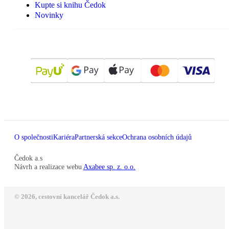
Kupte si knihu Čedok
Novinky
O společnosti
Kariéra
Partnerská sekce
Ochrana osobních údajů
Čedok a.s
Návrh a realizace webu
Axabee sp. z. o.o.
© 2026, cestovní kancelář Čedok a.s.