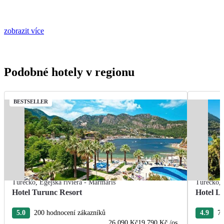
zobrazit více
Podobné hotely v regionu
BESTSELLER
Turecko
,
Egejská riviéra - Marmaris
Turecko
,
Hotel Turunc Resort
Hotel L'
5.0
200 hodnocení zákazníků
4.9
73
26 090 Kč
19 790 Kč
/os.