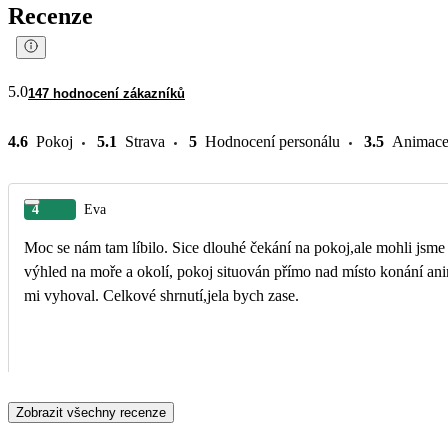
Recenze
5.0
147 hodnocení zákazníků
4.6
Pokoj
5.1
Strava
5
Hodnocení personálu
3.5
Animac
4
Eva
Moc se nám tam líbilo. Sice dlouhé čekání na pokoj,ale mohli jsme
výhled na moře a okolí, pokoj situován přímo nad místo konání animačních programů / do 
mi vyhoval. Celkové shrnutí,jela bych zase.
Zobrazit všechny recenze