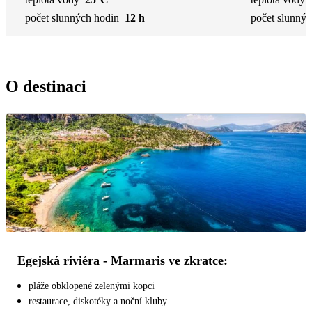
počet slunných hodin
12 h
počet slunnýc
O destinaci
Egejská riviéra - Marmaris ve zkratce:
pláže obklopené zelenými kopci
restaurace, diskotéky a noční kluby