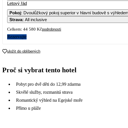
Letový řád
Pokoj
:
Dvoulůžkový pokoj superior v hlavní budově s výhlede
Strava
:
All inclusive
Celkem:
44 580 Kč
podrobnosti
Rezervujte
uložit do oblíbených
Proč si vybrat tento hotel
Pobyt pro dvě děti do 12,99 zdarma
Skvělé služby, rozmanitá strava
Romantický výhled na Egejské moře
Přímo u pláže