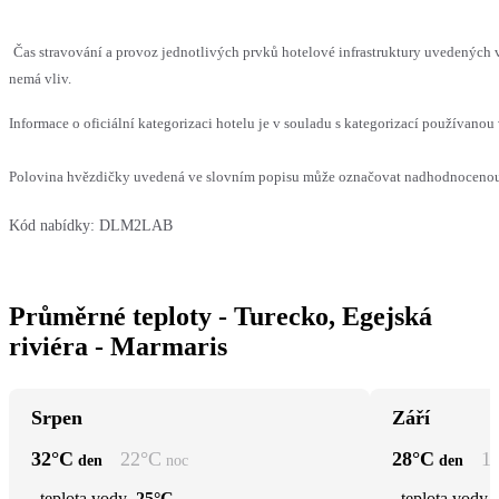
Čas stravování a provoz jednotlivých prvků hotelové infrastruktury uvedených
nemá vliv.
Informace o oficiální kategorizaci hotelu je v souladu s kategorizací používanou 
Polovina hvězdičky uvedená ve slovním popisu může označovat nadhodnocenou n
Kód nabídky:
DLM2LAB
Průměrné teploty - Turecko, Egejská
riviéra - Marmaris
Srpen
Září
32
°C
22
°C
28
°C
1
den
noc
den
teplota vody
25°C
teplota vody