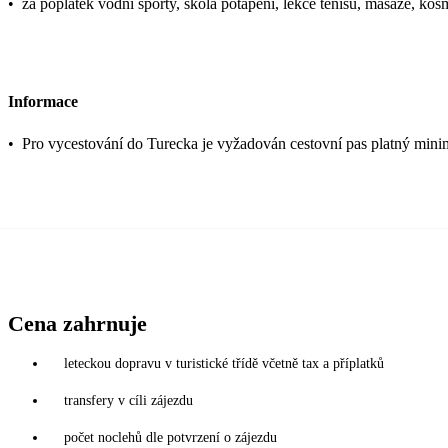
•
za poplatek vodní sporty, škola potápění, lekce tenisu, masáže, ko
Informace
•
Pro vycestování do Turecka je vyžadován cestovní pas platný mini
Cena zahrnuje
leteckou dopravu v turistické třídě včetně tax a příplatků
transfery v cíli zájezdu
počet noclehů dle potvrzení o zájezdu