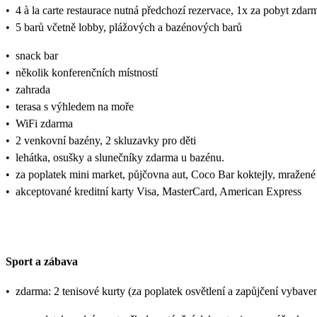
•
4 à la carte restaurace nutná předchozí rezervace, 1x za pobyt zdarm
•
5 barů včetně lobby, plážových a bazénových barů
•
snack bar
•
několik konferenčních místností
•
zahrada
•
terasa s výhledem na moře
•
WiFi zdarma
•
2 venkovní bazény, 2 skluzavky pro děti
•
lehátka, osušky a slunečníky zdarma u bazénu.
•
za poplatek mini market, půjčovna aut, Coco Bar koktejly, mražené 
•
akceptované kreditní karty Visa, MasterCard, American Express
Sport a zábava
•
zdarma: 2 tenisové kurty (za poplatek osvětlení a zapůjčení vybavení),