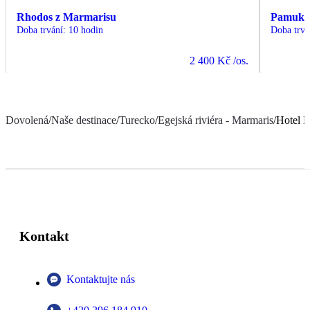
Rhodos z Marmarisu
Pamukka
Doba trvání
:
10 hodin
Doba trvá
2 400 Kč
/os.
Dovolená
/
Naše destinace
/
Turecko
/
Egejská riviéra - Marmaris
/
Hotel 
Kontakt
Kontaktujte nás