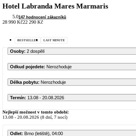
Hotel Labranda Mares Marmaris
5.0
147 hodnocení zákazníků
28 990 Kč
22 290 Kč
BESTSELLER
LAST MINUTE
Osoby
:
2 dospělí
Odkud pojedete
:
Nerozhoduje
Délka pobytu
:
Nerozhoduje
Termín
:
13.08 - 20.08.2026
Nejlepší možnost v tomto období:
13.08
-
20.08.2026
(8 dní, 7 nocí)
Odlet
:
Brno (letiště), 04:00