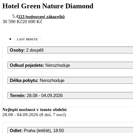
Hotel Green Nature Diamond
5.4
113 hodnocení zákazníků
30 590 Kč
20 690 Kč
LAST MINUTE
Osoby
:
2 dospělí
Odkud pojedete
:
Nerozhoduje
Délka pobytu
:
Nerozhoduje
Termín
:
28.08 - 04.09.2026
Nejlepší možnost v tomto období:
28.08
-
04.09.2026
(8 dní, 7 nocí)
Odlet
:
Praha (letiště), 18:50