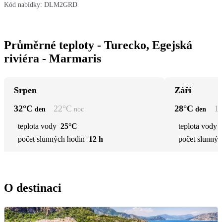
Kód nabídky:
DLM2GRD
Průměrné teploty - Turecko, Egejská
riviéra - Marmaris
Srpen
Září
32
°C
22
°C
28
°C
1
den
noc
den
teplota vody
25°C
teplota vody
počet slunných hodin
12 h
počet slunnýc
O destinaci