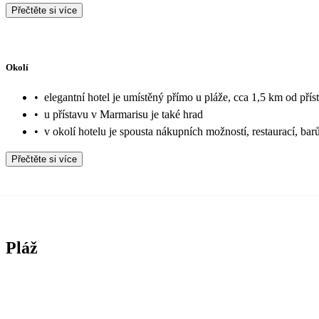
Přečtěte si více
Okolí
•
elegantní hotel je umístěný přímo u pláže, cca 1,5 km od pří
•
u přístavu v Marmarisu je také hrad
•
v okolí hotelu je spousta nákupních možností, restaurací, bar
Přečtěte si více
Pláž