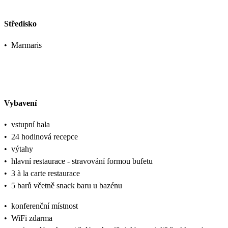
Středisko
•
Marmaris
Vybavení
•
vstupní hala
•
24 hodinová recepce
•
výtahy
•
hlavní restaurace - stravování formou bufetu
•
3 à la carte restaurace
•
5 barů včetně snack baru u bazénu
•
konferenční místnost
•
WiFi zdarma