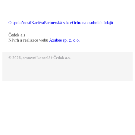
O společnosti
Kariéra
Partnerská sekce
Ochrana osobních údajů
Čedok a.s
Návrh a realizace webu
Axabee sp. z. o.o.
© 2026, cestovní kancelář Čedok a.s.