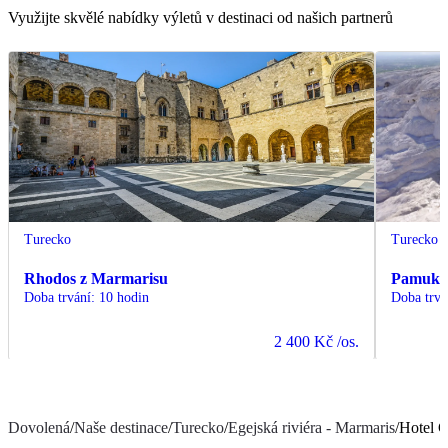
Využijte skvělé nabídky výletů v destinaci od našich partnerů
Turecko
Turecko
Rhodos z Marmarisu
Pamukka
Doba trvání
:
10 hodin
Doba trvá
2 400 Kč
/os.
Dovolená
/
Naše destinace
/
Turecko
/
Egejská riviéra - Marmaris
/
Hotel 