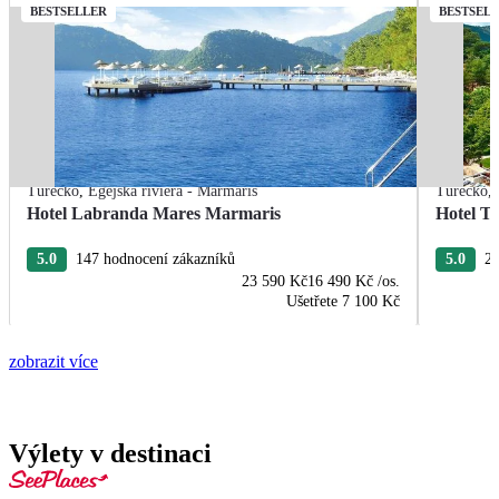
BESTSELLER
BESTSEL
Turecko
,
Egejská riviéra - Marmaris
Turecko
,
Hotel Labranda Mares Marmaris
Hotel T
5.0
147 hodnocení zákazníků
5.0
20
23 590 Kč
16 490 Kč
/os.
Ušetřete
7 100 Kč
zobrazit více
Výlety v destinaci