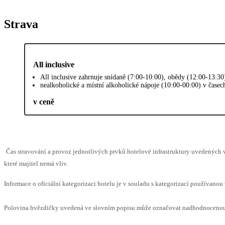
Strava
All inclusive
All inclusive zahrnuje snídaně (7:00-10:00), obědy (12:00-13:30
nealkoholické a místní alkoholické nápoje (10:00-00:00) v časec
v ceně
Čas stravování a provoz jednotlivých prvků hotelové infrastruktury uvedenýc
které majitel nemá vliv.
Informace o oficiální kategorizaci hotelu je v souladu s kategorizací používanou 
Polovina hvězdičky uvedená ve slovním popisu může označovat nadhodnocenou n