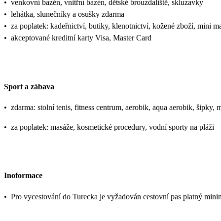
•
venkovní bazén, vnitřní bazén, dětské brouzdaliště, skluzavky
•
lehátka, slunečníky a osušky zdarma
•
za poplatek: kadeřnictví, butiky, klenotnictví, kožené zboží, mini ma
•
akceptované kreditní karty Visa, Master Card
Sport a zábava
•
zdarma: stolní tenis, fitness centrum, aerobik, aqua aerobik, šipky, 
•
za poplatek: masáže, kosmetické procedury, vodní sporty na pláži
Inoformace
•
Pro vycestování do Turecka je vyžadován cestovní pas platný mini