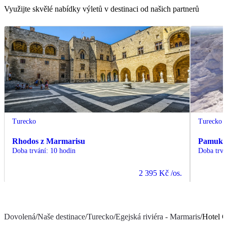
Využijte skvělé nabídky výletů v destinaci od našich partnerů
Turecko
Turecko
Rhodos z Marmarisu
Pamukka
Doba trvání
:
10 hodin
Doba trvá
2 395 Kč
/os.
Dovolená
/
Naše destinace
/
Turecko
/
Egejská riviéra - Marmaris
/
Hotel 