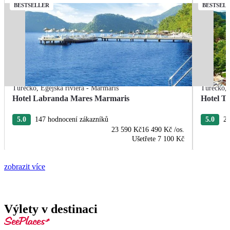
BESTSELLER
BESTSEL
Turecko
,
Egejská riviéra - Marmaris
Turecko
,
Hotel Labranda Mares Marmaris
Hotel T
5.0
147 hodnocení zákazníků
5.0
20
23 590 Kč
16 490 Kč
/os.
Ušetřete
7 100 Kč
zobrazit více
Výlety v destinaci