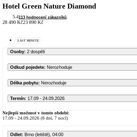
Hotel Green Nature Diamond
5.4
113 hodnocení zákazníků
28 490 Kč
23 890 Kč
LAST MINUTE
Osoby
:
2 dospělí
Odkud pojedete
:
Nerozhoduje
Délka pobytu
:
Nerozhoduje
Termín
:
17.09 - 24.09.2026
Nejlepší možnost v tomto období:
17.09
-
24.09.2026
(8 dní, 7 nocí)
Odlet
:
Brno (letiště), 04:00