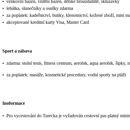
•
venkovní bazén, vnitřní bazén, dětské brouzdaliště, skluzavky
•
lehátka, slunečníky a osušky zdarma
•
za poplatek: kadeřnictví, butiky, klenotnictví, kožené zboží, mini ma
•
akceptované kreditní karty Visa, Master Card
Sport a zábava
•
zdarma: stolní tenis, fitness centrum, aerobik, aqua aerobik, šipky, 
•
za poplatek: masáže, kosmetické procedury, vodní sporty na pláži
Inoformace
•
Pro vycestování do Turecka je vyžadován cestovní pas platný mini