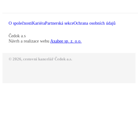
O společnosti
Kariéra
Partnerská sekce
Ochrana osobních údajů
Čedok a.s
Návrh a realizace webu
Axabee sp. z. o.o.
© 2026, cestovní kancelář Čedok a.s.