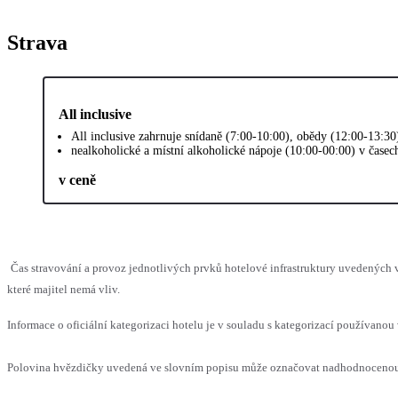
Strava
All inclusive
All inclusive zahrnuje snídaně (7:00-10:00), obědy (12:00-13:30
nealkoholické a místní alkoholické nápoje (10:00-00:00) v časec
v ceně
Čas stravování a provoz jednotlivých prvků hotelové infrastruktury uvedenýc
které majitel nemá vliv.
Informace o oficiální kategorizaci hotelu je v souladu s kategorizací používanou 
Polovina hvězdičky uvedená ve slovním popisu může označovat nadhodnocenou n