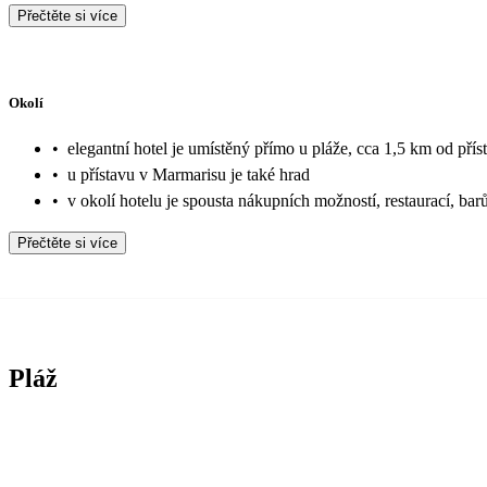
Přečtěte si více
Okolí
•
elegantní hotel je umístěný přímo u pláže, cca 1,5 km od pří
•
u přístavu v Marmarisu je také hrad
•
v okolí hotelu je spousta nákupních možností, restaurací, bar
Přečtěte si více
Pláž