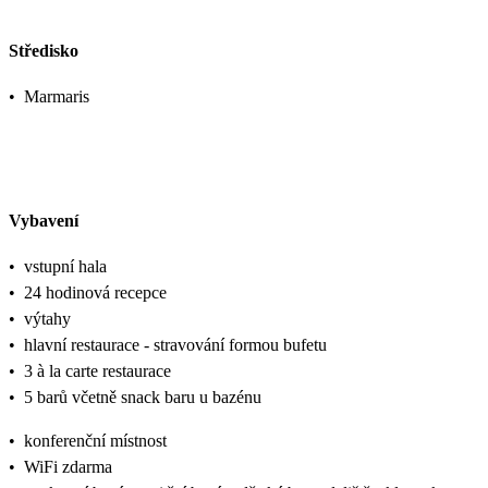
Středisko
•
Marmaris
Vybavení
•
vstupní hala
•
24 hodinová recepce
•
výtahy
•
hlavní restaurace - stravování formou bufetu
•
3 à la carte restaurace
•
5 barů včetně snack baru u bazénu
•
konferenční místnost
•
WiFi zdarma