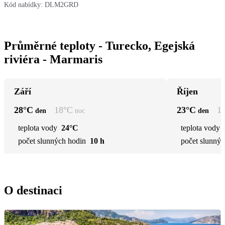
Kód nabídky:
DLM2GRD
Průměrné teploty - Turecko, Egejská
riviéra - Marmaris
Září
Říjen
28
°C
18
°C
23
°C
1
den
noc
den
teplota vody
24°C
teplota vody
počet slunných hodin
10 h
počet slunnýc
O destinaci